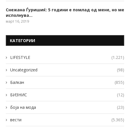
Снежана Ѓуришиќ: 5 години е помлад од мене, но ме
исполнува…
март 16, 2019
КАТЕГОРИИ
LIFESTYLE
(1.221)
Uncategorized
(98)
Балкан
(855)
БИЗНИС
(12)
боја на мода
(23)
вести
(5.365)