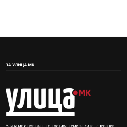
ЗА УЛИЦА.МК
Улица.мк е портал што третира теми за сите генерации.