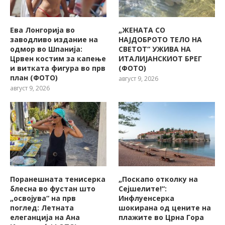
Ева Лонгорија во
„ЖЕНАТА СО
заводливо издание на
НАЈДОБРОТО ТЕЛО НА
одмор во Шпанија:
СВЕТОТ“ УЖИВА НА
Црвен костим за капење
ИТАЛИЈАНСКИОТ БРЕГ
и витката фигура во прв
(ФОТО)
план (ФОТО)
август 9, 2026
август 9, 2026
Поранешната тенисерка
„Поскапо отколку на
блесна во фустан што
Сејшелите!“:
„освојува“ на прв
Инфлуенсерка
поглед: Летната
шокирана од цените на
елеганција на Ана
плажите во Црна Гора