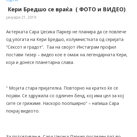
Кери Бредшо се враќа ( ФОТО и ВИДЕО)
јануари 21, 2019
Актерката Сара Џесика Паркер не планира да се повлече
од улогата на Кери Бредшо, колумнистката од серијата
“Сексот и градот“. Таа на својот Инстаграм профил
постави тизер – видео кое е омаж на легендарната Кери,
која и донесе планетарна слава.
“ Мојата стара пријателка. Повторно на кратко ќе се
појави. Се здружила со одличен бенд, кој има цел за кој
сите се грижиме. Наскоро поопширно“ – напиша Сара
покрај видеото.
За потсетување, Сара Џесика Паркер последен пат во