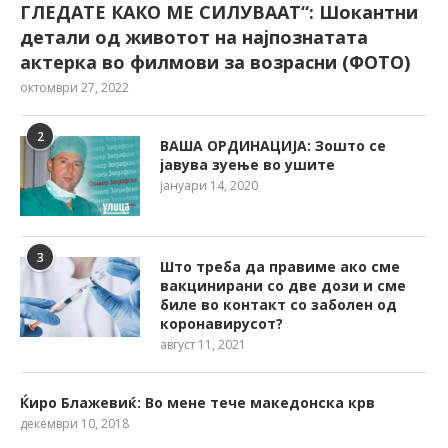
ГЛЕДАТЕ КАКО МЕ СИЛУВААТ“: Шокантни
детали од животот на најпознатата
актерка во филмови за возрасни (ФОТО)
октомври 27, 2022
2
ВАША ОРДИНАЦИЈА: Зошто се
јавува зуење во ушите
јануари 14, 2020
3
Што треба да правиме ако сме
вакцинирани со две дози и сме
биле во контакт со заболен од
коронавирусот?
август 11, 2021
Ќиро Блажевиќ: Во мене тече македонска крв
декември 10, 2018