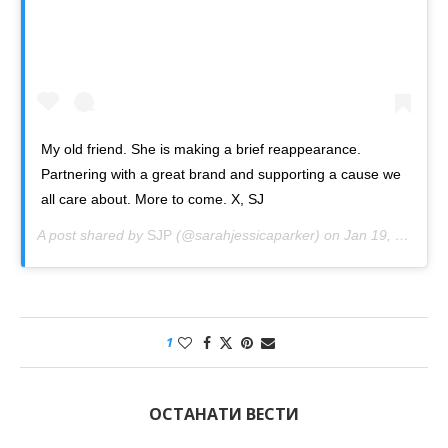
My old friend. She is making a brief reappearance.
Partnering with a great brand and supporting a cause we
all care about. More to come. X, SJ
A post shared by
SJP
(@sarahjessicaparker) on
Jan 19, 2019 at 7:59am PST
1
ОСТАНАТИ ВЕСТИ