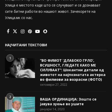
Улица е местото каде што се случуваат и се дознаваат
сите битни работи во нашиот живот. Зачекорете на
Улица.мк со нас.
НАЈЧИТАНИ ТЕКСТОВИ
1
“ВО ФИМОТ ‘ДЛАБОКО ГРЛО’,
ВСУШНОСТ, ГЛЕДАТЕ КАКО МЕ
СИЛУВААТ“: Шокантни детали од
животот на најпознатата актерка
во филмови за возрасни (ФОТО)
октомври 27, 2022
2
ВАША ОРДИНАЦИЈА: Зошто се
јавува зуење во ушите
јануари 14, 2020