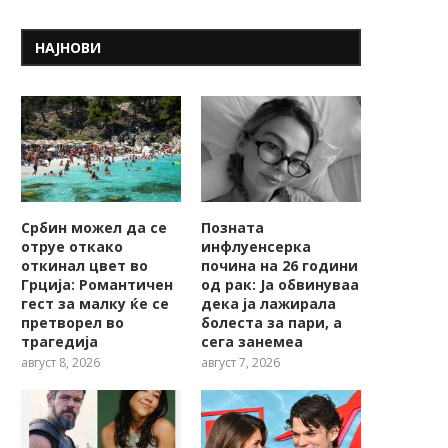
НАЈНОВИ
Србин можел да се
Позната
отруе откако
инфлуенсерка
откинал цвет во
почина на 26 години
Грција: Романтичен
од рак: Ја обвинуваа
гест за малку ќе се
дека ја лажирала
претворел во
болеста за пари, а
трагедија
сега занемеа
август 8, 2026
август 7, 2026