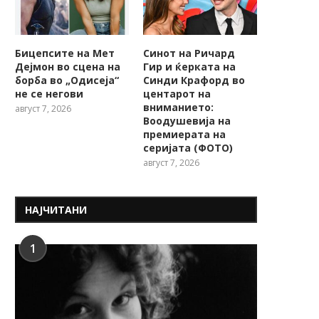
Бицепсите на Мет
Синот на Ричард
Дејмон во сцена на
Гир и ќерката на
борба во „Одисеја“
Синди Крафорд во
не се негови
центарот на
вниманието:
август 7, 2026
Воодушевија на
премиерата на
серијата (ФОТО)
август 7, 2026
НАЈЧИТАНИ
1