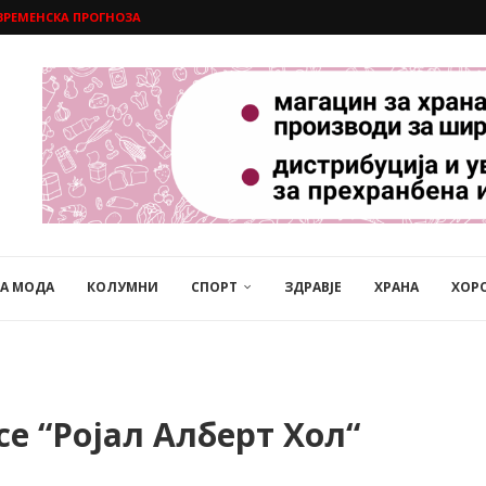
ВРЕМЕНСКА ПРОГНОЗА
НА МОДА
КОЛУМНИ
СПОРТ
ЗДРАВЈЕ
ХРАНА
ХОР
се “Ројал Алберт Хол“