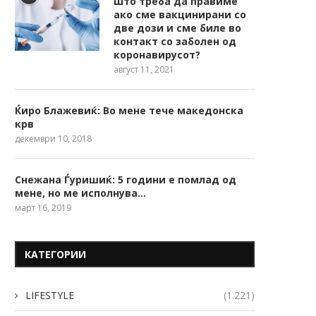
Што треба да правиме
ако сме вакцинирани со
две дози и сме биле во
контакт со заболен од
коронавирусот?
август 11, 2021
Ќиро Блажевиќ: Во мене тече македонска
крв
декември 10, 2018
Снежана Ѓуришиќ: 5 години е помлад од
мене, но ме исполнува…
март 16, 2019
КАТЕГОРИИ
LIFESTYLE
(1.221)