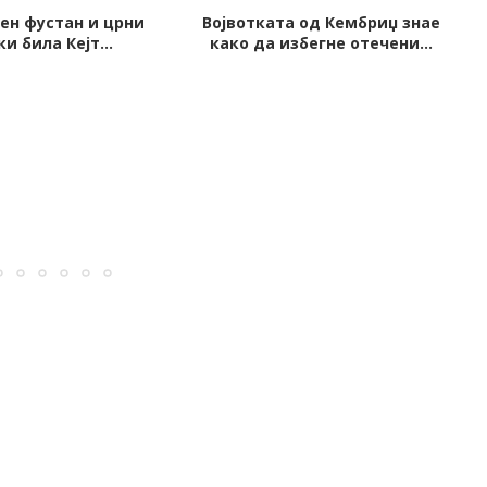
а од Кембриџ знае
Адриана Лима открива 10
збегне отечени...
совети за природна убавина...