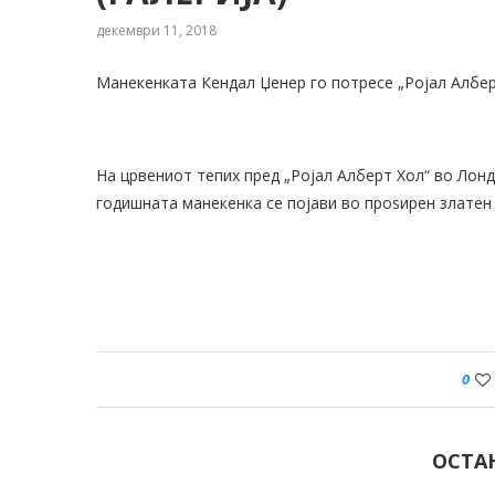
декември 11, 2018
Манекенката Кендал Џенер го потресе „Ројал Албер
На црвениот тепих пред „Ројал Алберт Хол“ во Лон
годишната манекенка се појави во проѕирен златен 
0
ОСТА