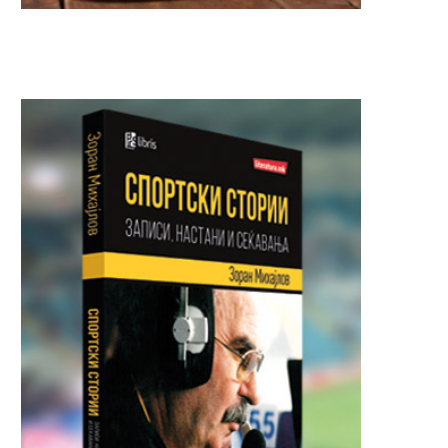
(ФОТО) Од погледот на
НЕПРЕПОЗНАТЛИВА 
Каролина Гочева се рушат...
ШМИНКА: Некогашн
заводничка денеска и
вака...