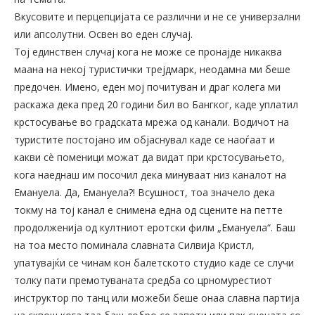
Вкусовите и перцепцијата се различни и не се универзални
или апсолутни. Освен во еден случај.
Тој единствен случај кога не може се пронајде никаква
маана на некој туристички трејдмарк, неодамна ми беше
предочен. Имено, еден мој почитуван и драг колега ми
раскажа дека пред 20 години бил во Бангког, каде уплатил
крстосување во градската мрежа од канали. Водичот на
туристите постојано им објаснувал каде се наоѓаат и
какви сè поменици можат да видат при крстосувањето,
кога наеднаш им посочил дека минуваат низ каналот на
Емануела. Да, Емануела?! Всушност, тоа значело дека
токму на тој канал е снимена една од сцените на петте
продолженија од култниот еротски филм „Емануела“. Баш
на тоа место поминала славната Силвија Кристл,
упатувајќи се чинам кон балетското студио каде се случи
толку пати премотуваната средба со црномурестиот
инструктор по танц или можеби беше онаа славна партија