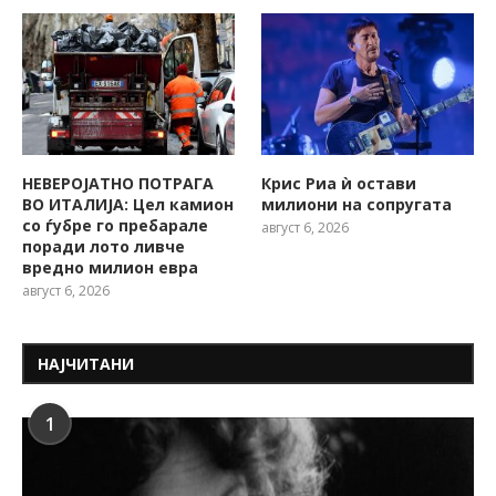
НЕВЕРОЈАТНО ПОТРАГА
Крис Риа ѝ остави
ВО ИТАЛИЈА: Цел камион
милиони на сопругата
со ѓубре го пребарале
август 6, 2026
поради лото ливче
вредно милион евра
август 6, 2026
НАЈЧИТАНИ
1