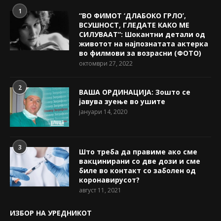
1
“ВО ФИМОТ ‘ДЛАБОКО ГРЛО’,
ВСУШНОСТ, ГЛЕДАТЕ КАКО МЕ
СИЛУВААТ“: Шокантни детали од
животот на најпознатата актерка
во филмови за возрасни (ФОТО)
октомври 27, 2022
2
ВАША ОРДИНАЦИЈА: Зошто се
јавува зуење во ушите
јануари 14, 2020
3
Што треба да правиме ако сме
вакцинирани со две дози и сме
биле во контакт со заболен од
коронавирусот?
август 11, 2021
ИЗБОР НА УРЕДНИКОТ