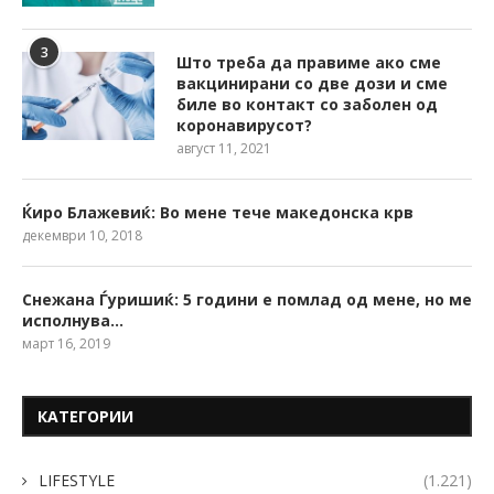
3
Што треба да правиме ако сме
вакцинирани со две дози и сме
биле во контакт со заболен од
коронавирусот?
август 11, 2021
Ќиро Блажевиќ: Во мене тече македонска крв
декември 10, 2018
Снежана Ѓуришиќ: 5 години е помлад од мене, но ме
исполнува…
март 16, 2019
КАТЕГОРИИ
LIFESTYLE
(1.221)