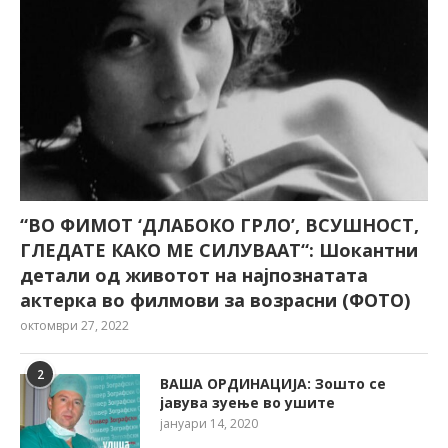
“ВО ФИМОТ ‘ДЛАБОКО ГРЛО’, ВСУШНОСТ,
ГЛЕДАТЕ КАКО МЕ СИЛУВААТ“: Шокантни
детали од животот на најпознатата
актерка во филмови за возрасни (ФОТО)
октомври 27, 2022
2
ВАША ОРДИНАЦИЈА: Зошто се
јавува зуење во ушите
јануари 14, 2020