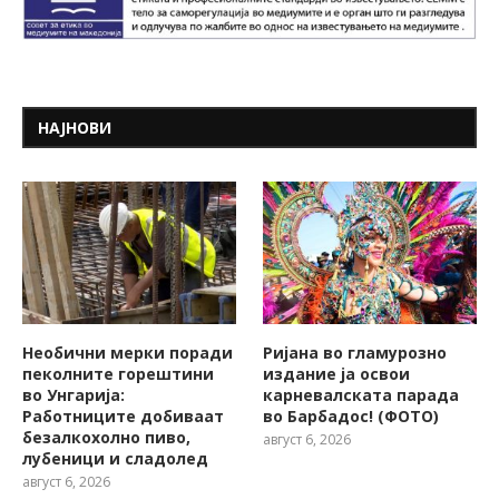
НАЈНОВИ
Необични мерки поради
Ријана во гламурозно
пеколните горештини
издание ја освои
во Унгарија:
карневалската парада
Работниците добиваат
во Барбадос! (ФОТО)
безалкохолно пиво,
август 6, 2026
лубеници и сладолед
август 6, 2026