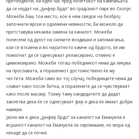
претенденти, на еден час пред почетокот на кампањата
да се најдат на „Јунфер брдо“ во градскиот парк во Скопје.
Можеби баш тоа место, кое е нем сведок на безброј
започнати врски и одземени невиности, би можело да
претставува некаква замена за каналот. Можеби
понесени од духот на силните воздишки и запомагања,
кои се вткаени и во најситното камче од брдото, ќе им
помогнат да се однесуваат релаксирано, отмено е
цивилизирано. Можеби тогаш победникот нема да ликува
на прославата, а поразениот достоинствено ќе му
честита. Можеби само во тој случај, победниците нема да
слават како после битка, а поразените да се чувствуваат
како после масакр. Токму таму кандидатите да дадат
заклетва дека ќе се однесуваат фер и дека ќе имаат добри
намери.
Јасно ми е дека „Јунфер брдо“ за каналот на Емануела е
всушност каналот на Емануела за сиромашни, но мора од
некаде да се почне.