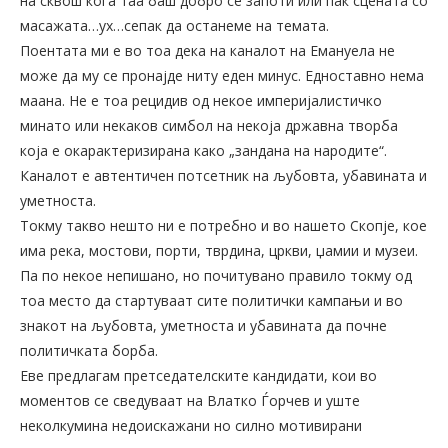
на сквош кога таа баш добро се запоти или пак сцената со
масажата…ух…сепак да останеме на темата.
Поентата ми е во тоа дека на каналот на Емануела не
може да му се пронајде ниту еден минус. Едноставно нема
маана. Не е тоа рецидив од некое империјалистичко
минато или некаков симбол на некоја државна творба
која е окарактеризирана како „зандана на народите“.
Каналот е автентичен потсетник на љубовта, убавината и
уметноста.
Токму такво нешто ни е потребно и во нашето Скопје, кое
има река, мостови, порти, тврдина, цркви, џамии и музеи.
Па по некое непишано, но почитувано правило токму од
тоа место да стартуваат сите политички кампањи и во
знакот на љубовта, уметноста и убавината да почне
политичката борба.
Еве предлагам претседателските кандидати, кои во
моментов се сведуваат на Влатко Ѓорчев и уште
неколкумина недоискажани но силно мотивирани