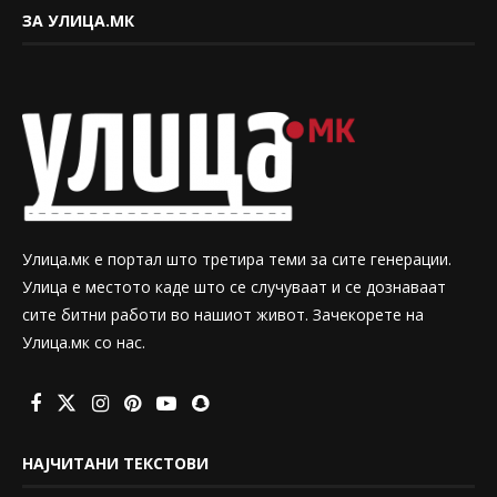
ЗА УЛИЦА.МК
Улица.мк е портал што третира теми за сите генерации.
Улица е местото каде што се случуваат и се дознаваат
сите битни работи во нашиот живот. Зачекорете на
Улица.мк со нас.
НАЈЧИТАНИ ТЕКСТОВИ