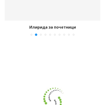
Илирида за почетници