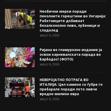
Необични мерки поради
пеколните горештини во Унгарија:
Работниците добиваат
безалкохолно пиво, лубеници и
сладолед
август 6, 2026
Ријана во гламурозно издание ја
освои карневалската парада во
Барбадос! (ФОТО)
август 6, 2026
НЕВЕРОЈАТНО ПОТРАГА ВО
ИТАЛИЈА: Цел камион со ѓубре го
пребарале поради лото ливче
вредно милион евра
август 6, 2026