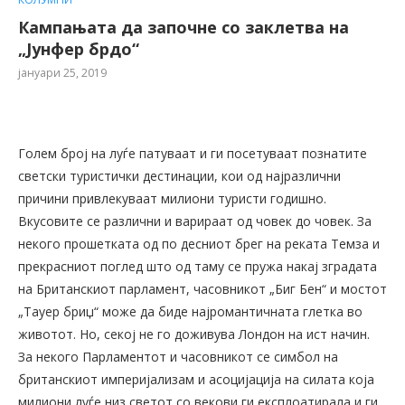
Кампањата да започне со заклетва на
„Јунфер брдо“
јануари 25, 2019
Голем број на луѓе патуваат и ги посетуваат познатите
светски туристички дестинации, кои од најразлични
причини привлекуваат милиони туристи годишно.
Вкусовите се различни и варираат од човек до човек. За
некого прошетката од по десниот брег на реката Темза и
прекрасниот поглед што од таму се пружа накај зградата
на Британскиот парламент, часовникот „Биг Бен“ и мостот
„Тауер бриџ“ може да биде најромантичната глетка во
животот. Но, секој не го доживува Лондон на ист начин.
За некого Парламентот и часовникот се симбол на
британскиот империјализам и асоцијација на силата која
милиони луѓе низ светот со векови ги експлоатирала и ги