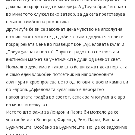
држела во крајна беда и мизерија. А „Тауер бриџ“ и онака
во минатото служел како затвор, за да сега претставува
некаков симбол на романтика.
Други луѓе ќе ви се заколнат дека чувство на апсолутна
возвишеност можете да добиете само додека чекорите
покрај реката Сена во правецот кон „Ајфеловата кула“ и
„Триумфалната порта“. Париз е градот на светлоста и
вистински магнет за уметничките души од целиот свет.
Нормално дека има и такви што ќе ви кажат дека портата
е само еден злокобен потсетник на наполеоновите
авантури и крвопролевањето од неговите воени кампањи
по Европа. „Ајфеловата кула“ иако е веројатно
напознатата градба во светот, сепак за многумина е врв
на кичот и невкусот.
Истото што важи за Лондон и Париз би можело да се
употреби и за Венеција, Фиренца, Рим, Париз, Виена и
Будимпешта. Особено за Будимпешта. Но, да се задржиме
на темата.