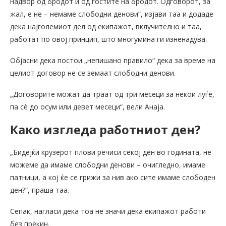
надвор од бродот и од гостите на бродот. Одговорот, за
жал, е не – немаме слободни денови“, изјави таа и додаде
дека најголемиот дел од екипажот, вклучително и таа,
работат по овој принцип, што многумина ги изненадува.
Објасни дека постои „непишано правило“ дека за време на
целиот договор не се земаат слободни денови.
„Договорите можат да траат од три месеци за некои луѓе,
па сè до осум или девет месеци“, вели Анаја.
Како изгледа работниот ден?
„Бидејќи крузерот плови речиси секој ден во годината, не
можеме да имаме слободни денови – очигледно, имаме
патници, а кој ќе се грижи за нив ако сите имаме слободен
ден?“, праша таа.
Сепак, нагласи дека тоа не значи дека екипажот работи
без прекин.