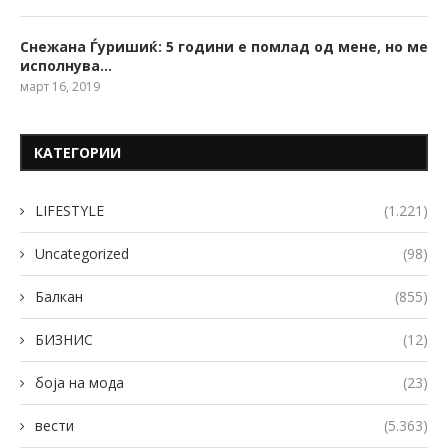
Снежана Ѓуришиќ: 5 години е помлад од мене, но ме
исполнува…
март 16, 2019
КАТЕГОРИИ
LIFESTYLE
(1.221)
Uncategorized
(98)
Балкан
(855)
БИЗНИС
(12)
боја на мода
(23)
вести
(5.363)