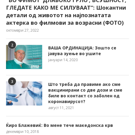
ГЛЕДАТЕ КАКО МЕ СИЛУВААТ“: Шокантни
детали од животот на најпознатата
актерка во филмови за возрасни (ФОТО)
октомври 27, 2022
2
ВАША ОРДИНАЦИЈА: Зошто се
јавува зуење во ушите
јануари 14, 2020
3
Што треба да правиме ако сме
вакцинирани со две дози и сме
биле во контакт со заболен од
коронавирусот?
август 11, 2021
Ќиро Блажевиќ: Во мене тече македонска крв
декември 10, 2018