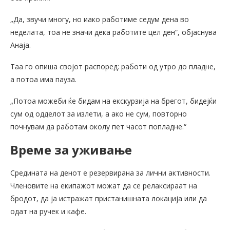
„Да, звучи многу, но иако работиме седум дена во
неделата, тоа не значи дека работите цел ден“, објаснува
Анаја.
Таа го опиша својот распоред: работи од утро до пладне,
а потоа има пауза.
„Потоа можеби ќе бидам на екскурзија на брегот, бидејќи
сум од одделот за излети, а ако не сум, повторно
почнувам да работам околу пет часот попладне.“
Време за уживање
Средината на денот е резервирана за лични активности.
Членовите на екипажот можат да се релаксираат на
бродот, да ја истражат пристанишната локација или да
одат на ручек и кафе.