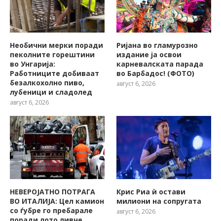
Необични мерки поради
Ријана во гламурозно
пеколните горештини
издание ја освои
во Унгарија:
карневалската парада
Работниците добиваат
во Барбадос! (ФОТО)
безалкохолно пиво,
август 6, 2026
лубеници и сладолед
август 6, 2026
НЕВЕРОЈАТНО ПОТРАГА
Крис Риа ѝ остави
ВО ИТАЛИЈА: Цел камион
милиони на сопругата
со ѓубре го пребарале
август 6, 2026
поради лото ливче