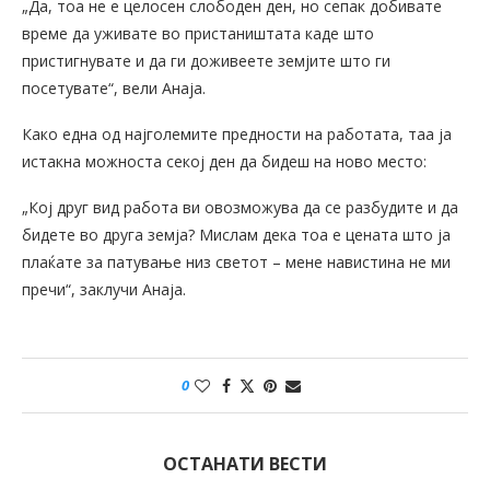
„Да, тоа не е целосен слободен ден, но сепак добивате
време да уживате во пристаништата каде што
пристигнувате и да ги доживеете земјите што ги
посетувате“, вели Анаја.
Како една од најголемите предности на работата, таа ја
истакна можноста секој ден да бидеш на ново место:
„Кој друг вид работа ви овозможува да се разбудите и да
бидете во друга земја? Мислам дека тоа е цената што ја
плаќате за патување низ светот – мене навистина не ми
пречи“, заклучи Анаја.
0
ОСТАНАТИ ВЕСТИ