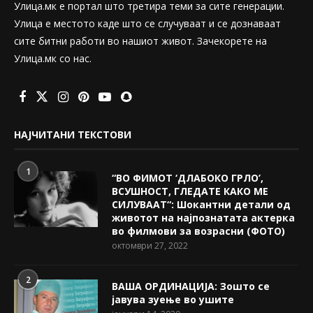
Улица.мк е портал што третира теми за сите генерации.
Улица е местото каде што се случуваат и се дознаваат
сите битни работи во нашиот живот. Зачекорете на
Улица.мк со нас.
НАЈЧИТАНИ ТЕКСТОВИ
1
“ВО ФИМОТ ‘ДЛАБОКО ГРЛО’,
ВСУШНОСТ, ГЛЕДАТЕ КАКО МЕ
СИЛУВААТ“: Шокантни детали од
животот на најпознатата актерка
во филмови за возрасни (ФОТО)
октомври 27, 2022
2
ВАША ОРДИНАЦИЈА: Зошто се
јавува зуење во ушите