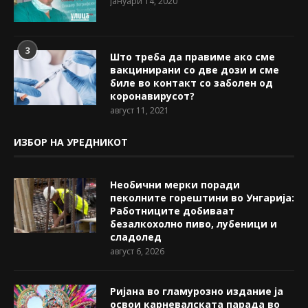
јануари 14, 2020
3
Што треба да правиме ако сме
вакцинирани со две дози и сме
биле во контакт со заболен од
коронавирусот?
август 11, 2021
ИЗБОР НА УРЕДНИКОТ
Необични мерки поради
пеколните горештини во Унгарија:
Работниците добиваат
безалкохолно пиво, лубеници и
сладолед
август 6, 2026
Ријана во гламурозно издание ја
освои карневалската парада во