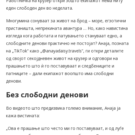
Работничка на крузер откри зошто екипажот нема ниту
еден слободен ден во неделата.
Многумина сонуваат за живот на брод – море, егзотични
пристаништа, непрекината авантура … Но, како навистина
изгледа кога работата и патувањето стануваат едно, а
слободните денови практично не постојат? Анаја, позната
на „TikTok“ како „@anayadaisy.travels“, ги откри деталите
од својот секојдневен живот на крузер и одговори на
прашањето што ѝ го поставуваат и следбениците и
патниците – дали екипажот воопшто има слободни
денови.
Без слободни денови
Во видеото што предизвика големо внимание, Анаја ја
кажа вистината:
„Ова е прашање што често ми го поставуваат, и од луѓе