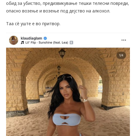
обид за убиство, предизвикување тешки телесни повреди,
опасно возење и возење под дејство на алкохол.
Таа сè уште е во притвор.