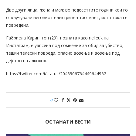
Две други лица, жена и маж во педесеттите години кои го
отклучувале неговиот електричен тротинет, исто така се
повредени.
Габриела Карингтон (29), позната како rielleuk на
Инстаграм, е уапсена под сомнение за обид за убиство,
тешки телесни повреди, опасно возење и возење под
дејство на алкохол.
https://twitter.com/i/status/2045906764449644962
0
ОСТАНАТИ ВЕСТИ