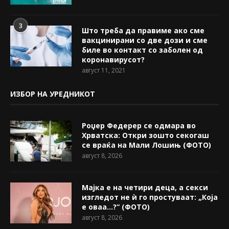
3
Што треба да правиме ако сме
вакцинирани со две дози и сме
биле во контакт со заболен од
коронавирусот?
август 11, 2021
ИЗБОР НА УРЕДНИКОТ
Роџер Федерер се одмара во
Хрватска: Откри зошто секогаш
се враќа на Мали Лошињ (ФОТО)
август 8, 2026
Мајка е на четири деца, а секси
изгледот не ѝ го простуваат: „Која
е оваа…?“ (ФОТО)
август 8, 2026