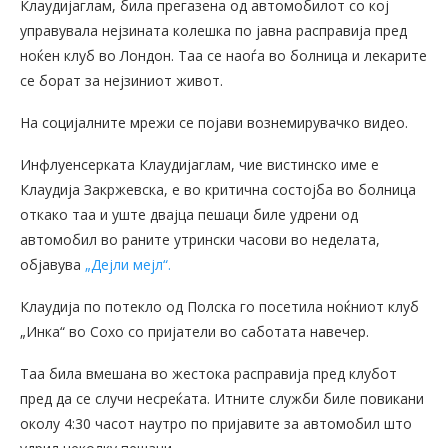
Клаудијаглам, била прегазена од автомобилот со кој
управувала нејзината колешка по јавна расправија пред
ноќен клуб во Лондон. Таа се наоѓа во болница и лекарите
се борат за нејзиниот живот.
На социјалните мрежи се појави вознемирувачко видео.
Инфлуенсерката Клаудијаглам, чие вистинско име е
Клаудија Закржевска, е во критична состојба во болница
откако таа и уште двајца пешаци биле удрени од
автомобил во раните утрински часови во неделата,
објавува
„Дејли мејл“.
Клаудија по потекло од Полска го посетила ноќниот клуб
„Инка“ во Сохо со пријатели во саботата навечер.
Таа била вмешана во жестока расправија пред клубот
пред да се случи несреќата. Итните служби биле повикани
околу 4:30 часот наутро по пријавите за автомобил што