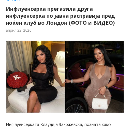
Инфлуенсерка прегазила друга
инфлуенсерка по јавна расправија пред
ноќен клуб во Лондон (ФОТО и ВИДЕО)
април 22, 2026
Инфлуенсерката Клаудија Закржевска, позната како