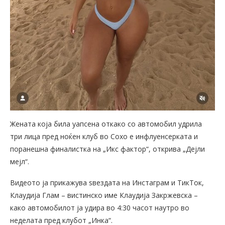
Жената која била уапсена откако со автомобил удрила
три лица пред ноќен клуб во Сохо е инфлуенсерката и
поранешна финалистка на „Икс фактор“, открива „Дејли
мејл“.
Видеото ја прикажува ѕвездата на Инстаграм и ТикТок,
Клаудија Глам – вистинско име Клаудија Закржевска –
како автомобилот ја удира во 4:30 часот наутро во
неделата пред клубот „Инка“.