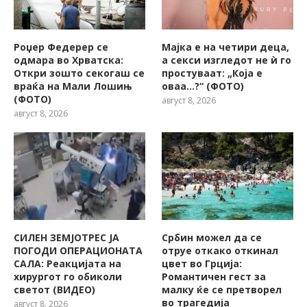
Роџер Федерер се
Мајка е на четири деца,
одмара во Хрватска:
а секси изгледот не ѝ го
Откри зошто секогаш се
простуваат: „Која е
враќа на Мали Лошињ
оваа…?“ (ФОТО)
(ФОТО)
август 8, 2026
август 8, 2026
СИЛЕН ЗЕМЈОТРЕС ЈА
Србин можел да се
ПОГОДИ ОПЕРАЦИОНАТА
отруе откако откинал
САЛА: Реакцијата на
цвет во Грција:
хирургот го обиколи
Романтичен гест за
светот (ВИДЕО)
малку ќе се претворел
во трагедија
август 8, 2026