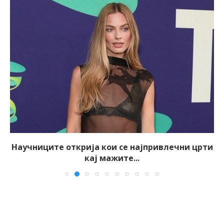
Научниците открија кои се најпривлечни црти
кај мажите...