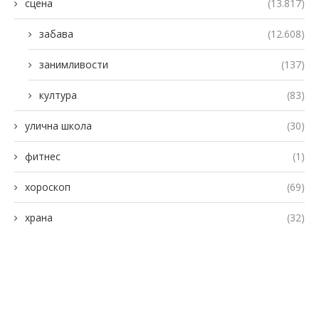
сцена
(13.817)
забава
(12.608)
занимливости
(137)
култура
(83)
улична школа
(30)
фитнес
(1)
хороскоп
(69)
храна
(32)