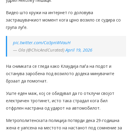
удрил неколку пешаци.
Видео што кружи на интернет го доловува
застрашувачкиот момент кога црно возило се судира со
група луѓе.
pic.twitter.com/Ca3pnWVauH
— Ola (@ChicAndCurated)
April 19, 2026
На снимката се гледа како Клаудија паѓа на подот и
останува заробена под возилото додека минувачите
брзаат да помогнат.
Уште еден маж, кој се обидувал да го отклучи својот
електричен тротинет, исто така страдал кога бил
отфрлен настрана од ударот на автомобилот.
Метрополитенската полиција потврди дека 29-годишна
жена е уапсена на местото на настанот под сомнение за