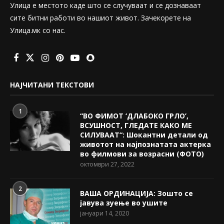
Улица е местото каде што се случуваат и се дознаваат
сите битни работи во нашиот живот. Зачекорете на
Улица.мк со нас.
НАЈЧИТАНИ ТЕКСТОВИ
1
“ВО ФИМОТ ‘ДЛАБОКО ГРЛО’,
ВСУШНОСТ, ГЛЕДАТЕ КАКО МЕ
СИЛУВААТ“: Шокантни детали од
животот на најпознатата актерка
во филмови за возрасни (ФОТО)
октомври 27, 2022
2
ВАША ОРДИНАЦИЈА: Зошто се
јавува зуење во ушите
јануари 14, 2020