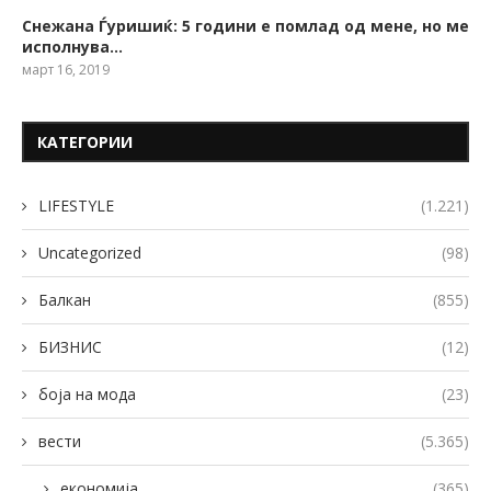
Снежана Ѓуришиќ: 5 години е помлад од мене, но ме
исполнува…
март 16, 2019
КАТЕГОРИИ
LIFESTYLE
(1.221)
Uncategorized
(98)
Балкан
(855)
БИЗНИС
(12)
боја на мода
(23)
вести
(5.365)
економија
(365)