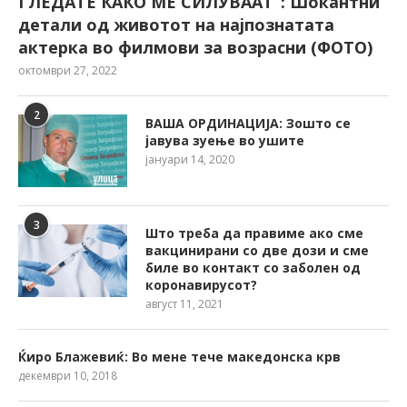
ГЛЕДАТЕ КАКО МЕ СИЛУВААТ“: Шокантни
детали од животот на најпознатата
актерка во филмови за возрасни (ФОТО)
октомври 27, 2022
2
ВАША ОРДИНАЦИЈА: Зошто се
јавува зуење во ушите
јануари 14, 2020
3
Што треба да правиме ако сме
вакцинирани со две дози и сме
биле во контакт со заболен од
коронавирусот?
август 11, 2021
Ќиро Блажевиќ: Во мене тече македонска крв
декември 10, 2018