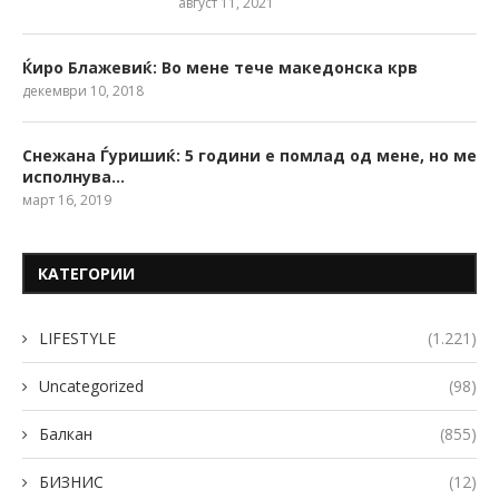
август 11, 2021
Ќиро Блажевиќ: Во мене тече македонска крв
декември 10, 2018
Снежана Ѓуришиќ: 5 години е помлад од мене, но ме
исполнува…
март 16, 2019
КАТЕГОРИИ
LIFESTYLE
(1.221)
Uncategorized
(98)
Балкан
(855)
БИЗНИС
(12)