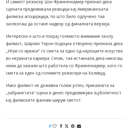
И самиот режисер Џон Франкенхајмер признал дека
сцената предизвикала реакција кај Американската
филмска асоцијација, по што било одлучено таа
засекогаш да остане надвор од финалната верзија.
Интересно е што и покрај големото внимание околу
филмот, Шарлиз Терон подоцна отворено признала дека
„Игри со ирваси“ го смета за едно од најлошите искуства
во нејзината кариера. Сепак, таа истакнала дека никогаш
нема да зажали што работела со Франкенхајмер, кого го
смета за еден од големите режисери на Холивуд.
Иако филмот не доживеа голем успех, приказната за
„забранетата“ сцена и денес предизвикува љубопитност
кај филмските фанови ширум светот.
0