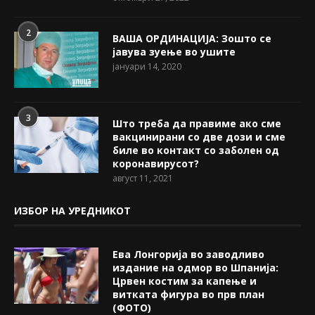
2
ВАША ОРДИНАЦИЈА: Зошто се
јавува зуење во ушите
јануари 14, 2020
3
Што треба да правиме ако сме
вакцинирани со две дози и сме
биле во контакт со заболен од
коронавирусот?
август 11, 2021
ИЗБОР НА УРЕДНИКОТ
Ева Лонгорија во заводливо
издание на одмор во Шпанија:
Црвен костим за капење и
витката фигура во прв план
(ФОТО)