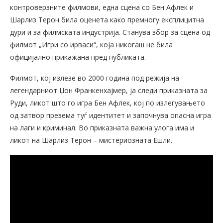
контроверзните филмови, една сцена со Бен Афлек и
Шарлиз Терон била оценета како премногу експлицитна
дури и за филмската индустрија. Станува збор за сцена од
филмот „Игри со ирваси“, која никогаш не била
официјално прикажана пред публиката.
Филмот, кој излезе во 2000 година под режија на
легендарниот Џон Франкенхајмер, ја следи приказната за
Руди, ликот што го игра Бен Афлек, кој по излегувањето
од затвор презема туѓ идентитет и започнува опасна игра
на лаги и криминал. Во приказната важна улога има и
ликот на Шарлиз Терон – мистериозната Ешли.