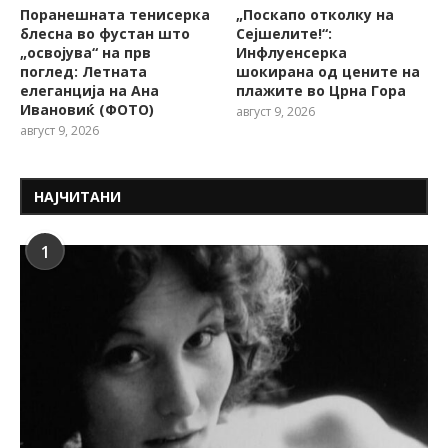
Поранешната тенисерка
„Поскапо отколку на
блесна во фустан што
Сејшелите!“:
„освојува“ на прв
Инфлуенсерка
поглед: Летната
шокирана од цените на
елеганција на Ана
плажите во Црна Гора
Ивановиќ (ФОТО)
август 9, 2026
август 9, 2026
НАЈЧИТАНИ
1