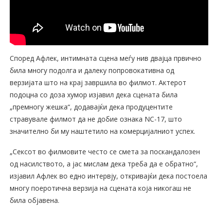
Според Афлек, интимната сцена меѓу нив двајца првично
била многу подолга и далеку попровокативна од
верзијата што на крај завршила во филмот. Актерот
подоцна со доза хумор изјавил дека сцената била
„премногу жешка“, додавајќи дека продуцентите
стравувале филмот да не добие ознака NC-17, што
значително би му наштетило на комерцијалниот успех.
„Сексот во филмовите често се смета за поскандалозен
од насилството, а јас мислам дека треба да е обратно“,
изјавил Афлек во едно интервју, откривајќи дека постоела
многу поеротична верзија на сцената која никогаш не
била објавена.