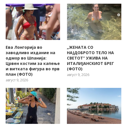
Ева Лонгорија во
„ЖЕНАТА СО
заводливо издание на
НАЈДОБРОТО ТЕЛО НА
одмор во Шпанија:
СВЕТОТ“ УЖИВА НА
Црвен костим за капење
ИТАЛИЈАНСКИОТ БРЕГ
и витката фигура во прв
(ФОТО)
план (ФОТО)
август 9, 2026
август 9, 2026