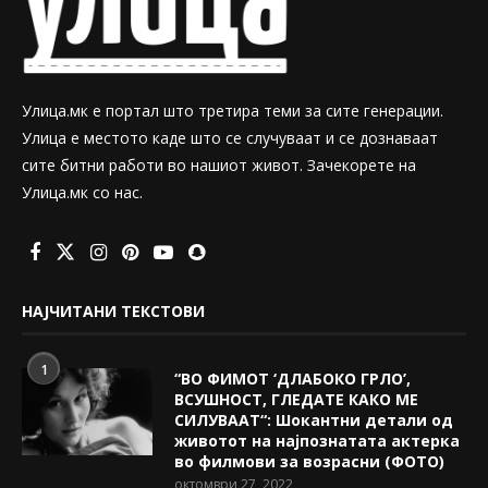
Улица.мк е портал што третира теми за сите генерации.
Улица е местото каде што се случуваат и се дознаваат
сите битни работи во нашиот живот. Зачекорете на
Улица.мк со нас.
НАЈЧИТАНИ ТЕКСТОВИ
1
“ВО ФИМОТ ‘ДЛАБОКО ГРЛО’,
ВСУШНОСТ, ГЛЕДАТЕ КАКО МЕ
СИЛУВААТ“: Шокантни детали од
животот на најпознатата актерка
во филмови за возрасни (ФОТО)
октомври 27, 2022