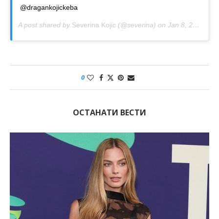
@dragankojickeba
A post shared by
Severina Kojic
(@severina) on
Jan 8, 2019 at 8:10am PST
0
ОСТАНАТИ ВЕСТИ