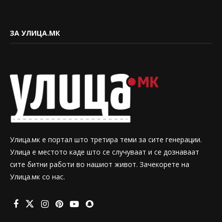
ЗА УЛИЦА.МК
Улица.мк е портал што третира теми за сите генерации.
Улица е местото каде што се случуваат и се дознаваат
сите битни работи во нашиот живот. Зачекорете на
Улица.мк со нас.