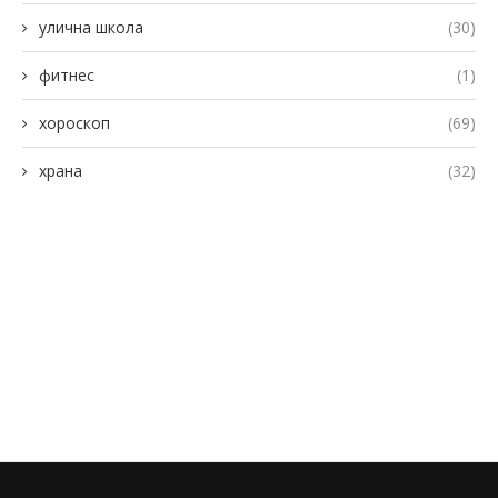
улична школа
(30)
фитнес
(1)
хороскоп
(69)
храна
(32)