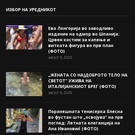
ИЗБОР НА УРЕДНИКОТ
Ева Лонгорија во заводливо
издание на одмор во Шпанија:
Црвен костим за капење и
витката фигура во прв план
(ФОТО)
август 9, 2026
„ЖЕНАТА СО НАЈДОБРОТО ТЕЛО НА
СВЕТОТ“ УЖИВА НА
ИТАЛИЈАНСКИОТ БРЕГ (ФОТО)
август 9, 2026
Поранешната тенисерка блесна
во фустан што „освојува“ на прв
поглед: Летната елеганција на
Ана Ивановиќ (ФОТО)
август 9, 2026