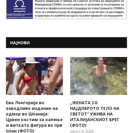
НАЈНОВИ
Ева Лонгорија во
„ЖЕНАТА СО
заводливо издание на
НАЈДОБРОТО ТЕЛО НА
одмор во Шпанија:
СВЕТОТ“ УЖИВА НА
Црвен костим за капење
ИТАЛИЈАНСКИОТ БРЕГ
и витката фигура во прв
(ФОТО)
план (ФОТО)
август 9, 2026