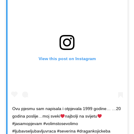
View this post on Instagram
Ovu pjesmu sam napisala i otpjevala 1999 godine… …20
godina poslije…moj sveki
najbolji na svijetu
#jasamopjevam #volimstosevolimo
#ljubavseljubavljuvraca #severina #dragankojickeba