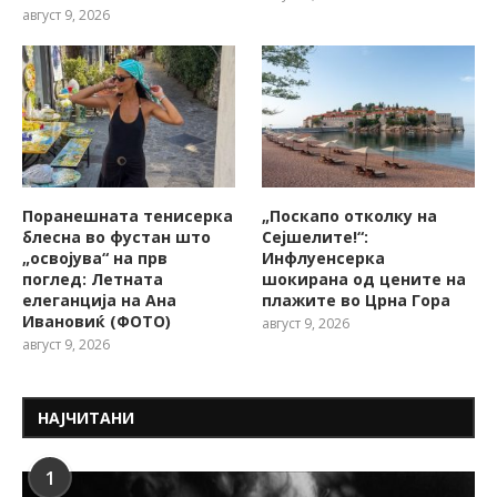
август 9, 2026
Поранешната тенисерка
„Поскапо отколку на
блесна во фустан што
Сејшелите!“:
„освојува“ на прв
Инфлуенсерка
поглед: Летната
шокирана од цените на
елеганција на Ана
плажите во Црна Гора
Ивановиќ (ФОТО)
август 9, 2026
август 9, 2026
НАЈЧИТАНИ
1