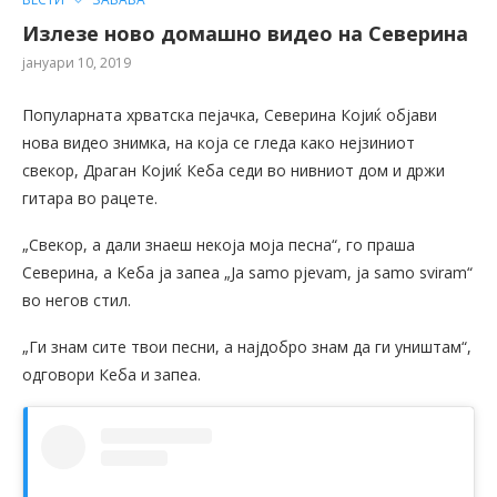
Излезе ново домашно видео на Северина
јануари 10, 2019
Популарната хрватска пејачка, Северина Којиќ објави
нова видео знимка, на која се гледа како нејзиниот
свекор, Драган Којиќ Кеба седи во нивниот дом и држи
гитара во рацете.
„Свекор, а дали знаеш некоја моја песна“, го праша
Северина, а Кеба ја запеа „Ja samo pjevam, ja samo sviram“
во негов стил.
„Ги знам сите твои песни, а најдобро знам да ги уништам“,
одговори Кеба и запеа.