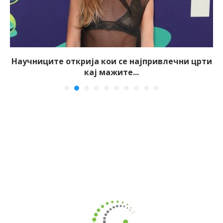
Научниците открија кои се најпривлечни црти
кај мажите...