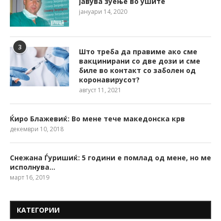
јавува зуење во ушите
јануари 14, 2020
3
Што треба да правиме ако сме
вакцинирани со две дози и сме
биле во контакт со заболен од
коронавирусот?
август 11, 2021
Ќиро Блажевиќ: Во мене тече македонска крв
декември 10, 2018
Снежана Ѓуришиќ: 5 години е помлад од мене, но ме
исполнува…
март 16, 2019
КАТЕГОРИИ