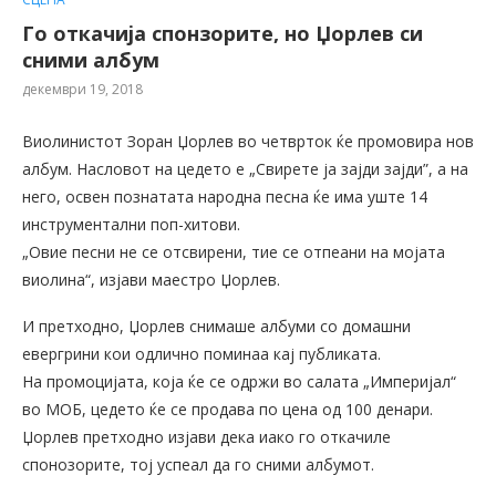
Го откачија спонзорите, но Џорлев си
сними албум
декември 19, 2018
Виолинистот Зоран Џорлев во четврток ќе промовира нов
албум. Насловот на цедето е „Свирете ја зајди зајди”, а на
него, освен познатата народна песна ќе има уште 14
инструментални поп-хитови.
„Овие песни не се отсвирени, тие се отпеани на мојата
виолина“, изјави маестро Џорлев.
И претходно, Џорлев снимаше албуми со домашни
евергрини кои одлично поминаа кај публиката.
На промоцијата, која ќе се одржи во салата „Империјал“
во МОБ, цедето ќе се продава по цена од 100 денари.
Џорлев претходно изјави дека иако го откачиле
спонозорите, тој успеал да го сними албумот.