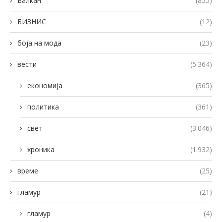
Балкан
(855)
БИЗНИС
(12)
боја на мода
(23)
вести
(5.364)
економија
(365)
политика
(361)
свет
(3.046)
хроника
(1.932)
време
(25)
гламур
(21)
гламур
(4)