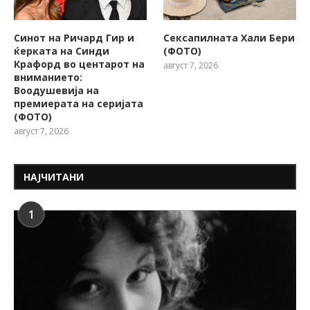
Синот на Ричард Гир и
Сексапилната Хали Бери
ќерката на Синди
(ФОТО)
Крафорд во центарот на
август 7, 2026
вниманието:
Воодушевија на
премиерата на серијата
(ФОТО)
август 7, 2026
НАЈЧИТАНИ
1