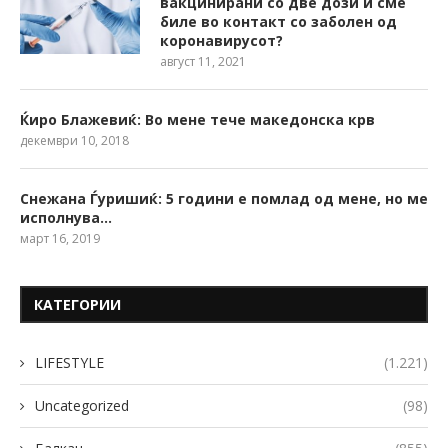
вакцинирани со две дози и сме
биле во контакт со заболен од
коронавирусот?
август 11, 2021
Ќиро Блажевиќ: Во мене тече македонска крв
декември 10, 2018
Снежана Ѓуришиќ: 5 години е помлад од мене, но ме
исполнува…
март 16, 2019
КАТЕГОРИИ
LIFESTYLE
(1.221)
Uncategorized
(98)