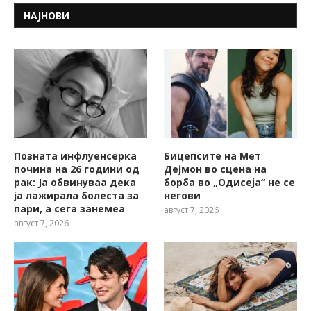
НАЈНОВИ
Позната инфлуенсерка
Бицепсите на Мет
почина на 26 години од
Дејмон во сцена на
рак: Ја обвинуваа дека
борба во „Одисеја“ не се
ја лажирала болеста за
негови
пари, а сега занемеа
август 7, 2026
август 7, 2026