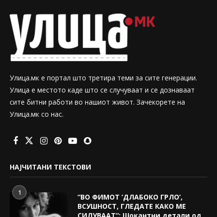
Улица.мк е портал што третира теми за сите генерации.
Улица е местото каде што се случуваат и се дознаваат
сите битни работи во нашиот живот. Зачекорете на
Улица.мк со нас.
НАЈЧИТАНИ ТЕКСТОВИ
1
“ВО ФИМОТ ‘ДЛАБОКО ГРЛО’,
ВСУШНОСТ, ГЛЕДАТЕ КАКО МЕ
СИЛУВААТ“: Шокантни детали од