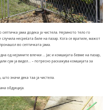
 септичка јама додека ја чистела. Нејзиното тело го
 случила несреќата биле на пазар. Кога се вратиле, мажот
а пронашол во септичката јама.
на од нејзините влечки … Јас и комшијата бевме на пазар,
 дали сум ја видел… – потресно раскажува комшијата за
 што значи дека таа ја чистела.
ана обдукција.