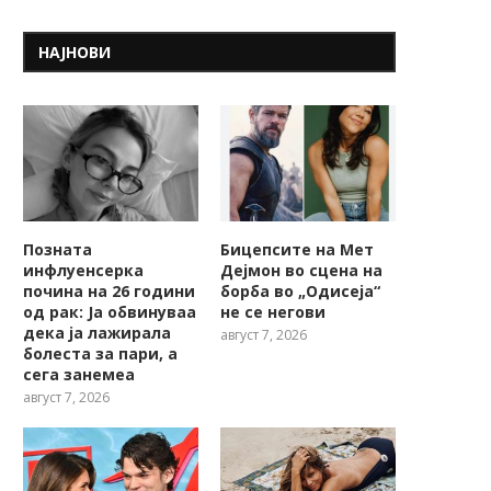
НАЈНОВИ
Позната
Бицепсите на Мет
инфлуенсерка
Дејмон во сцена на
почина на 26 години
борба во „Одисеја“
од рак: Ја обвинуваа
не се негови
дека ја лажирала
август 7, 2026
болеста за пари, а
сега занемеа
август 7, 2026