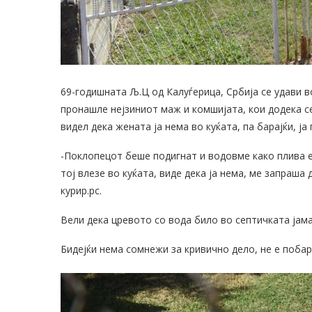
69-годишната Љ.Ц од Калуѓерица, Србија се удави во
пронашле нејзиниот маж и комшијата, кои додека се
видел дека жената ја нема во куќата, па барајќи, ј
-Поклопецот беше подигнат и водовме како плива ед
тој влезе во куќата, виде дека ја нема, ме запраша
курир.рс.
Вели дека цревото со вода било во септичката јама,
Бидејќи нема сомнежи за кривично дело, не е побар