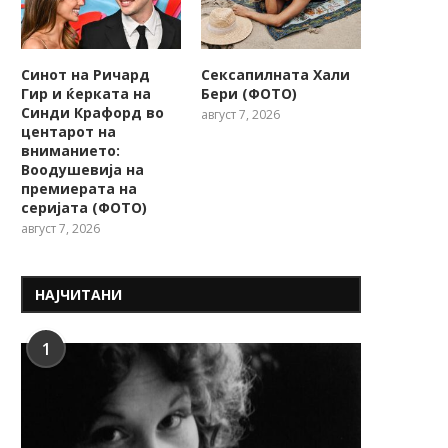
Загина 22-годишна девојка на
Вооружен грабеж во „Н
„Партизанска“ – возачот во...
во Градски парк,
Синот на Ричард
Сексапилната Хали
разбојниците...
Гир и ќерката на
Бери (ФОТО)
Синди Крафорд во
август 7, 2026
центарот на
вниманието:
Воодушевија на
премиерата на
серијата (ФОТО)
август 7, 2026
НАЈЧИТАНИ
1