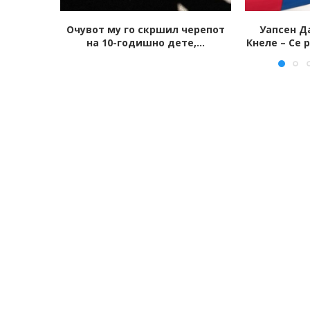
черепот
Уапсен Дарко Голубовски-
Едно лице у
,...
Кнеле – Се распаѓа групата на...
престрел