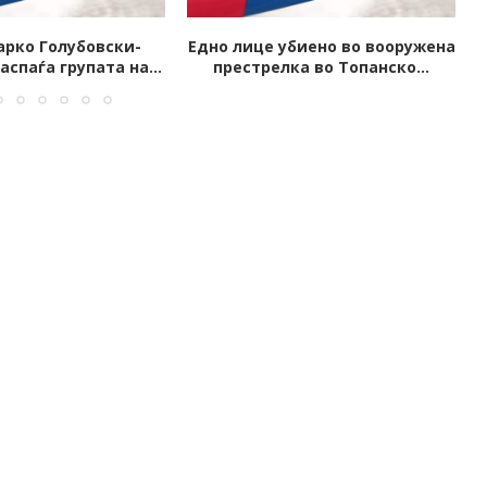
биено во вооружена
Запален автомобил на јавен
ка во Топанско...
обвинител од Скопје