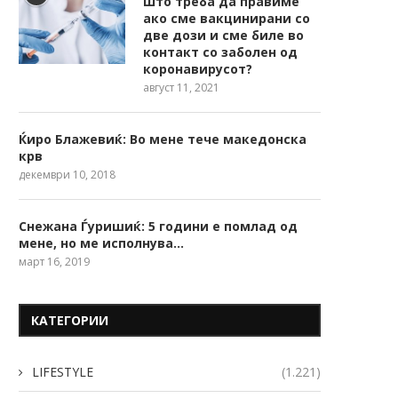
Што треба да правиме
ако сме вакцинирани со
две дози и сме биле во
контакт со заболен од
коронавирусот?
август 11, 2021
Ќиро Блажевиќ: Во мене тече македонска
крв
декември 10, 2018
Снежана Ѓуришиќ: 5 години е помлад од
мене, но ме исполнува…
март 16, 2019
КАТЕГОРИИ
LIFESTYLE
(1.221)