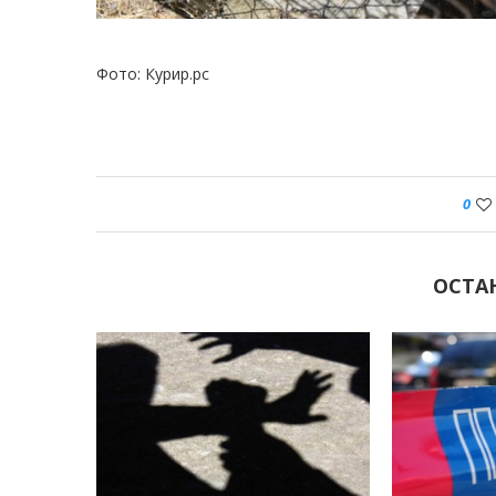
Фото: Курир.рс
0
ОСТА