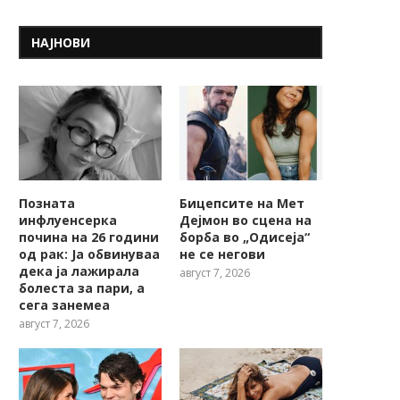
НАЈНОВИ
Позната
Бицепсите на Мет
инфлуенсерка
Дејмон во сцена на
почина на 26 години
борба во „Одисеја“
од рак: Ја обвинуваа
не се негови
дека ја лажирала
август 7, 2026
болеста за пари, а
сега занемеа
август 7, 2026