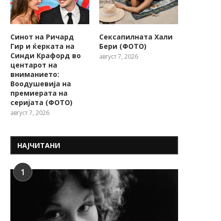
Синот на Ричард
Сексапилната Хали
Гир и ќерката на
Бери (ФОТО)
Синди Крафорд во
август 7, 2026
центарот на
вниманието:
Воодушевија на
премиерата на
серијата (ФОТО)
август 7, 2026
НАЈЧИТАНИ
1