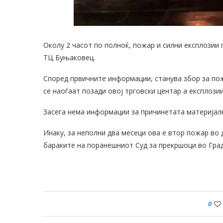
Околу 2 часот по полноќ, пожар и силни експлозии 
ТЦ Буњаковец.
Според првичните информации, станува збор за пож
се наоѓаат позади овој трговски центар а експлози
Засега нема информации за причинетата материјал
Инаку, за неполни два месеци ова е втор пожар во
бараките на поранешниот Суд за прекршоци во Град
0