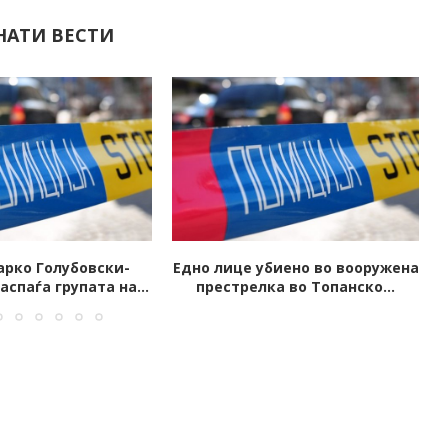
НАТИ ВЕСТИ
биено во вооружена
Запален автомобил на јавен
ка во Топанско...
обвинител од Скопје