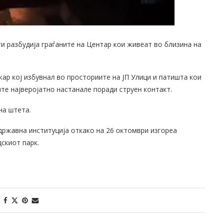
ги разбудија граѓаните на Центар кои живеат во близина на
ар кој избувнал во просториите на ЈП Улици и патишта кои
ите најверојатно настанале поради струен контакт.
на штета.
 државна институција откако на 26 октомври изгореа
скиот парк.