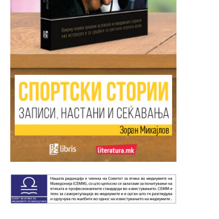
Загина 22-годишна девојка на
Вооружен грабеж во „Н
„Партизанска“ – возачот во...
во Градски парк,
разбојниците...