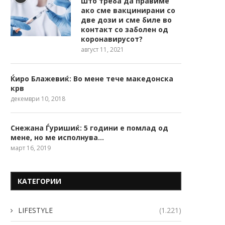
Што треба да правиме
ако сме вакцинирани со
две дози и сме биле во
контакт со заболен од
коронавирусот?
август 11, 2021
Ќиро Блажевиќ: Во мене тече македонска
крв
декември 10, 2018
Снежана Ѓуришиќ: 5 години е помлад од
мене, но ме исполнува…
март 16, 2019
КАТЕГОРИИ
LIFESTYLE
(1.221)