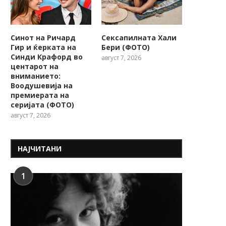
Синот на Ричард
Сексапилната Хали
Гир и ќерката на
Бери (ФОТО)
Синди Крафорд во
август 7, 2026
центарот на
вниманието:
Воодушевија на
премиерата на
серијата (ФОТО)
август 7, 2026
НАЈЧИТАНИ
1