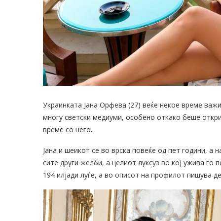
Украинката Јана Орфева (27) веќе некое време важи
многу светски медиуми, особено откако беше откри
време со него
.
Јана и шеикот се во врска повеќе од пет години, а н
сите други желби, а целиот луксуз во кој ужива го 
194 илјади луѓе, а во описот на профилот пишува д