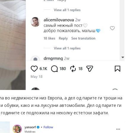
ла во недвижности низ Европа, а дел од парите ги троши на
и обувки, како и на луксузни автомобили. Дел од парите ги
а годините се подложила на неколку естетски зафати.