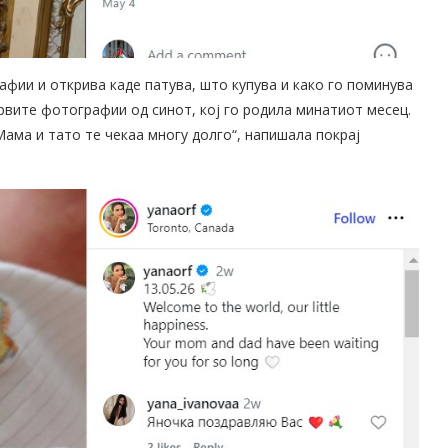
фии и открива каде патува, што купува и како го поминува
рвите фотографии од синот, кој го родила минатиот месец.
 Мама и тато те чекаа многу долго“, напишала покрај