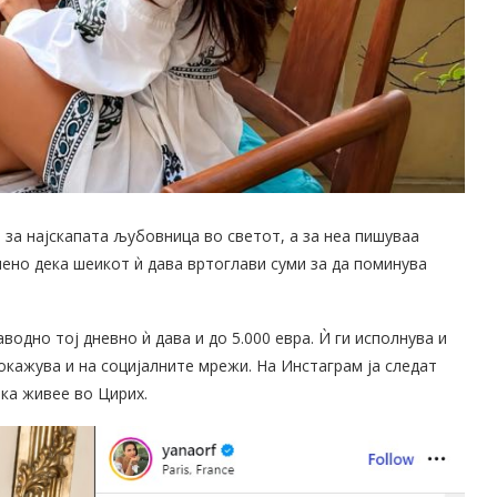
 за најскапата љубовница во светот, а за неа пишуваа
ено дека шеикот ѝ дава вртоглави суми за да поминува
аводно тој дневно ѝ дава и до 5.000 евра. Ѝ ги исполнува и
покажува и на социјалните мрежи. На Инстаграм ја следат
ека живее во Цирих.