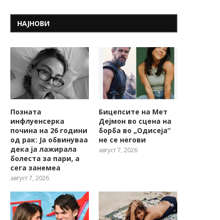
НАЈНОВИ
Позната
Бицепсите на Мет
инфлуенсерка
Дејмон во сцена на
почина на 26 години
борба во „Одисеја“
од рак: Ја обвинуваа
не се негови
дека ја лажирала
август 7, 2026
болеста за пари, а
сега занемеа
август 7, 2026