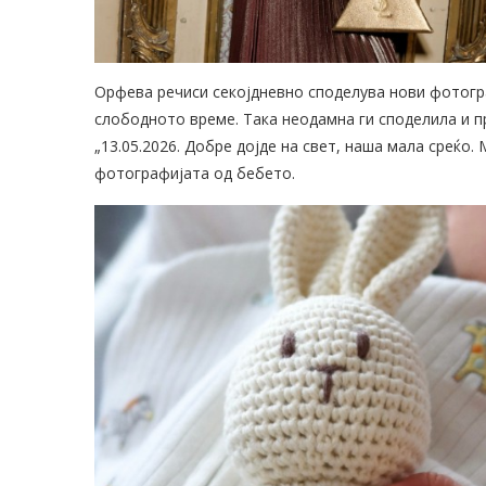
Орфева речиси секојдневно споделува нови фотогра
слободното време. Така неодамна ги споделила и п
„13.05.2026. Добре дојде на свет, наша мала среќо.
фотографијата од бебето.