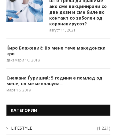
Што треба да правиме
ако сме вакцинирани со
две дози и сме биле во
контакт со заболен од
коронавирусот?
август 11, 2021
Ќиро Блажевиќ: Во мене тече македонска
крв
декември 10, 2018
Снежана Ѓуришиќ: 5 години е помлад од
мене, но ме исполнува…
март 16, 2019
КАТЕГОРИИ
LIFESTYLE
(1.221)