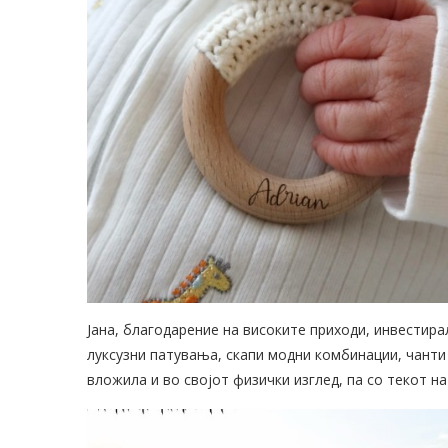
Јана, благодарение на високите приходи, инвестира
луксузни патувања, скапи модни комбинации, чанти 
вложила и во својот физички изглед, па со текот н