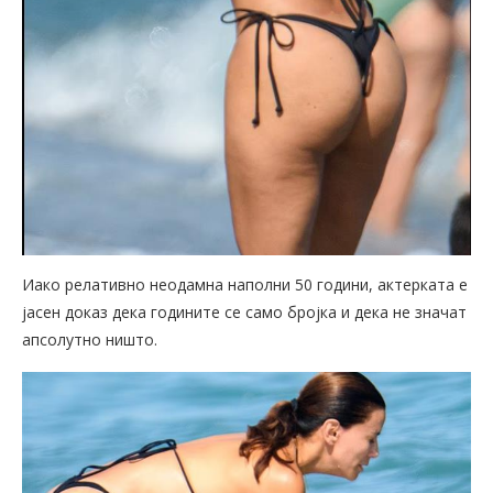
Иако релативно неодамна наполни 50 години, актерката е
јасен доказ дека годините се само бројка и дека не значат
апсолутно ништо.