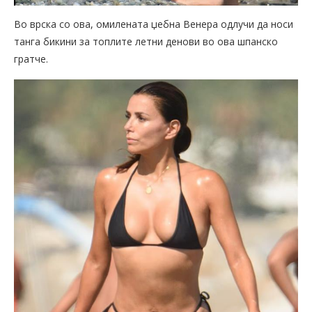
Во врска со ова, омилената џебна Венера одлучи да носи
танга бикини за топлите летни денови во ова шпанско
гратче.