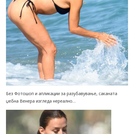
Без Фотошоп и апликации за разубавување, саканата
џебна Венера изгледа нереално…