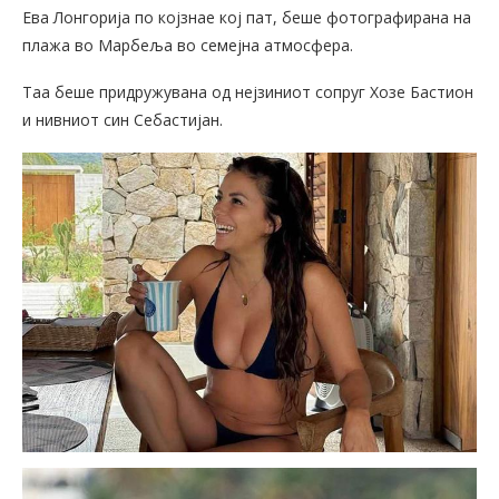
Ева Лонгорија по којзнае кој пат, беше фотографирана на
плажа во Марбеља во семејна атмосфера.
Таа беше придружувана од нејзиниот сопруг Хозе Бастион
и нивниот син Себастијан.