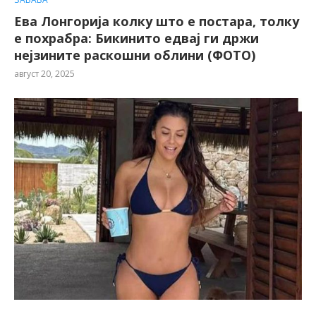
Ева Лонгорија колку што е постара, толку
е похрабра: Бикинито едвај ги држи
нејзините раскошни облини (ФОТО)
август 20, 2025