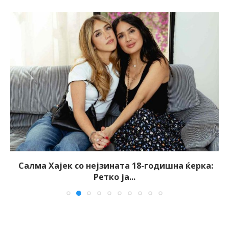
Салма Хајек со нејзината 18-годишна ќерка:
Ретко ја...