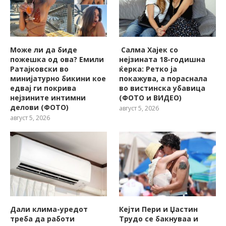
Може ли да биде
Салма Хајек со
пожешкa од ова? Емили
нејзината 18-годишна
Ратајковски во
ќерка: Ретко ја
минијатурно бикини кое
покажува, a пораснала
едвај ги покрива
во вистинска убавица
нејзините интимни
(ФОТО и ВИДЕО)
делови (ФОТО)
август 5, 2026
август 5, 2026
Дали клима-уредот
Кејти Пери и Џастин
треба да работи
Трудо се бакнуваа и