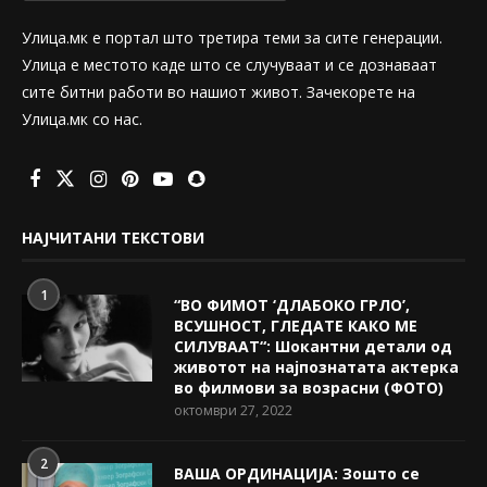
Улица.мк е портал што третира теми за сите генерации.
Улица е местото каде што се случуваат и се дознаваат
сите битни работи во нашиот живот. Зачекорете на
Улица.мк со нас.
НАЈЧИТАНИ ТЕКСТОВИ
1
“ВО ФИМОТ ‘ДЛАБОКО ГРЛО’,
ВСУШНОСТ, ГЛЕДАТЕ КАКО МЕ
СИЛУВААТ“: Шокантни детали од
животот на најпознатата актерка
во филмови за возрасни (ФОТО)
октомври 27, 2022
2
ВАША ОРДИНАЦИЈА: Зошто се