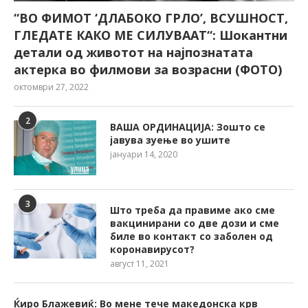
“ВО ФИМОТ ‘ДЛАБОКО ГРЛО’, ВСУШНОСТ,
ГЛЕДАТЕ КАКО МЕ СИЛУВААТ“: Шокантни
детали од животот на најпознатата
актерка во филмови за возрасни (ФОТО)
октомври 27, 2022
2
ВАША ОРДИНАЦИЈА: Зошто се
јавува зуење во ушите
јануари 14, 2020
3
Што треба да правиме ако сме
вакцинирани со две дози и сме
биле во контакт со заболен од
коронавирусот?
август 11, 2021
Ќиро Блажевиќ: Во мене тече македонска крв