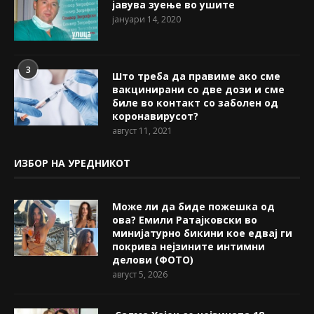
јавува зуење во ушите
јануари 14, 2020
3
Што треба да правиме ако сме
вакцинирани со две дози и сме
биле во контакт со заболен од
коронавирусот?
август 11, 2021
ИЗБОР НА УРЕДНИКОТ
Може ли да биде пожешкa од
ова? Емили Ратајковски во
минијатурно бикини кое едвај ги
покрива нејзините интимни
делови (ФОТО)
август 5, 2026