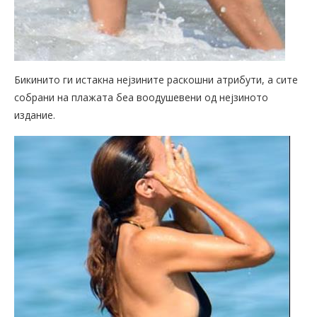
Бикинито ги истакна нејзините раскошни атрибути, а сите
собрани на плажата беа воодушевени од нејзиното
издание.