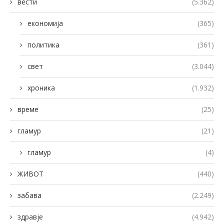
вести
(5.362)
економија
(365)
политика
(361)
свет
(3.044)
хроника
(1.932)
време
(25)
гламур
(21)
гламур
(4)
ЖИВОТ
(440)
забава
(2.249)
здравје
(4.942)