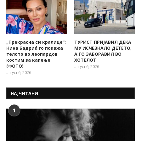
„Прекрасна си кралице“:
ТУРИСТ ПРИЈАВИЛ ДЕКА
Нина Бадриќ го покажа
МУ ИСЧЕЗНАЛО ДЕТЕТО,
телото во леопардов
А ГО ЗАБОРАВИЛ ВО
костим за капење
ХОТЕЛОТ
(ФОТО)
август 6, 2026
август 6, 2026
НАЈЧИТАНИ
1