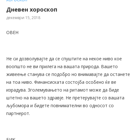
Дневен хороскоп
декември 15, 2018
ОВЕН
Не си дозволувајте да се спуштите на некое ниво кое
воопшто не ви прилега на вашата природа. Вашето
живеење станува се подобро но внимавајте да останете
на тоа ниво. Финансиската состојба особено ќе ве
израдува. Зголемувањето на ритамот може да биде
штетно на вашето здравје. Не претерувајте со вашата
љубомора и бидете повнимателни во односот со
партнерот.
БИК