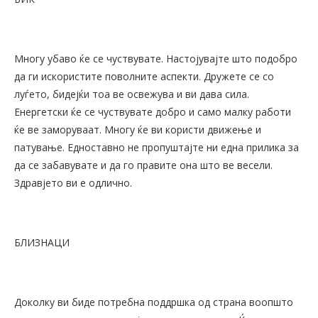
Многу убаво ќе се чуствувате. Настојувајте што подобро
да ги искористите поволните аспекти. Дружете се со
луѓето, бидејќи тоа ве освежува и ви дава сила.
Енергетски ќе се чуствувате добро и само малку работи
ќе ве заморуваат. Многу ќе ви користи движење и
патување. Едноставно не пропуштајте ни една прилика за
да се забавувате и да го правите она што ве весели.
Здравјето ви е одлично.
БЛИЗНАЦИ
Доколку ви биде потребна поддршка од страна воопшто