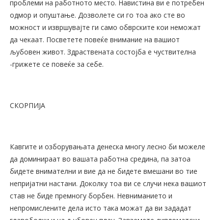
проблеми на работното место. Навистина ви е потребен
одмор и опуштање. Дозволете си го тоа ако сте во
можност и извршувајте ги само обврските кои неможат
да чекаат. Посветете повеќе внимание на вашиот
љубовен живот. Здраствената состојба е чуствителна
-грижете се повеќе за себе.
СКОРПИЈА
Кавгите и озборувањата денеска многу лесно би можеле
да доминираат во вашата работна средина, па затоа
бидете внимателни и вие да не бидете вмешани во тие
непријатни настани. Доколку тоа ви се случи нека вашиот
став не биде премногу борбен. Невниманието и
непромислените дела исто така можат да ви зададат