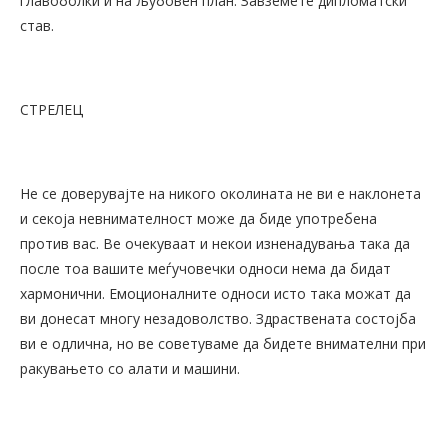
главоболки и на љубовен план. Завземете дипломатски
став.
СТРЕЛЕЦ
Не се доверувајте на никого околината не ви е наклонета
и секоја невнимателност може да биде употребена
против вас. Ве очекуваат и некои изненадувања така да
после тоа вашите меѓучовечки односи нема да бидат
хармонични. Емоционалните односи исто така можат да
ви донесат многу незадоволство. Здраствената состојба
ви е одлична, но ве советуваме да бидете внимателни при
ракувањето со алати и машини.