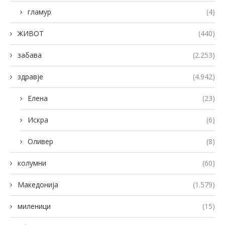
гламур
(4)
ЖИВОТ
(440)
забава
(2.253)
здравје
(4.942)
Елена
(23)
Искра
(6)
Оливер
(8)
колумни
(60)
Македонија
(1.579)
миленици
(15)