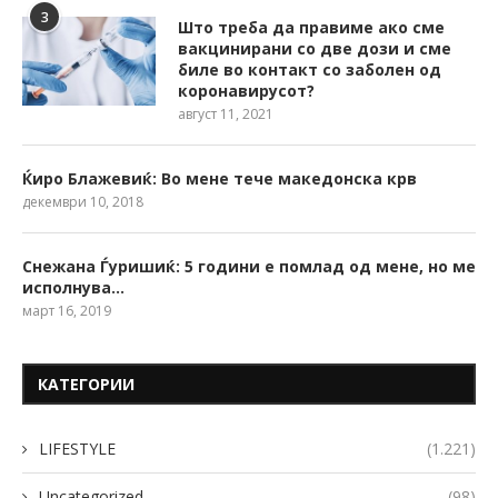
3
Што треба да правиме ако сме
вакцинирани со две дози и сме
биле во контакт со заболен од
коронавирусот?
август 11, 2021
Ќиро Блажевиќ: Во мене тече македонска крв
декември 10, 2018
Снежана Ѓуришиќ: 5 години е помлад од мене, но ме
исполнува…
март 16, 2019
КАТЕГОРИИ
LIFESTYLE
(1.221)
Uncategorized
(98)