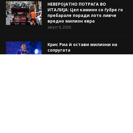
НЕВЕРОЈАТНО ПОТРАГА ВО
ИТАЛИЈА: Цел камион со ѓубре го
пребарале поради лото ливче
вредно милион евра
август 6, 2026
Крис Риа ѝ остави милиони на
сопругата
август 6, 2026
„Прекрасна си кралице“: Нина
Бадриќ го покажа телото во
леопардов костим за капење
(ФОТО)
август 6, 2026
@2018 - Улица.мк. Сите права се задржани. Web by:
Perfect