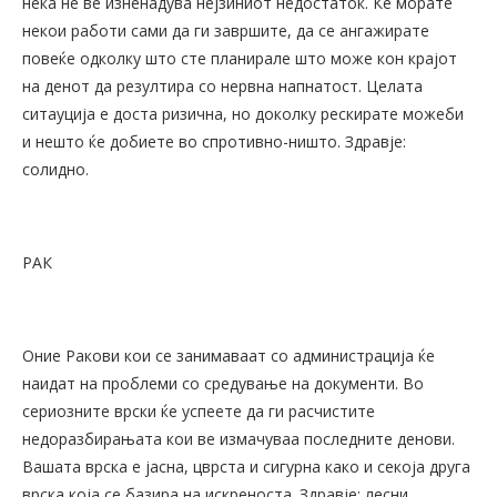
нека не ве изненадува нејзиниот недостаток. Ќе морате
некои работи сами да ги завршите, да се ангажирате
повеќе одколку што сте планирале што може кон крајот
на денот да резултира со нервна напнатост. Целата
ситауција е доста ризична, но доколку рескирате можеби
и нешто ќе добиете во спротивно-ништо. Здравје:
солидно.
РАК
Оние Ракови кои се занимаваат со администрација ќе
наидат на проблеми со средување на документи. Во
сериозните врски ќе успеете да ги расчистите
недоразбирањата кои ве измачуваа последните денови.
Вашата врска е јасна, цврста и сигурна како и секоја друга
врска која се базира на искреноста. Здравје: лесни