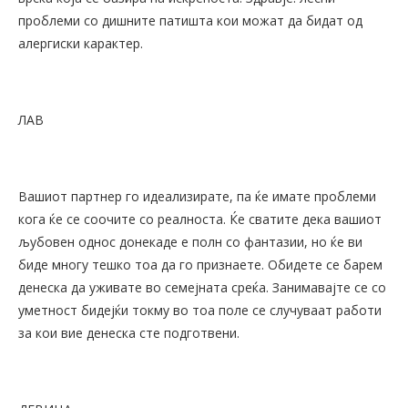
проблеми со дишните патишта кои можат да бидат од
алергиски карактер.
ЛАВ
Вашиот партнер го идеализирате, па ќе имате проблеми
кога ќе се соочите со реалноста. Ќе сватите дека вашиот
љубовен однос донекаде е полн со фантазии, но ќе ви
биде многу тешко тоа да го признаете. Обидете се барем
денеска да уживате во семејната среќа. Занимавајте се со
уметност бидејќи токму во тоа поле се случуваат работи
за кои вие денеска сте подготвени.