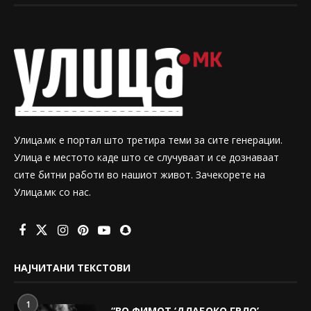
Улица.мк е портал што третира теми за сите генерации.
Улица е местото каде што се случуваат и се дознаваат
сите битни работи во нашиот живот. Зачекорете на
Улица.мк со нас.
НАЈЧИТАНИ ТЕКСТОВИ
1
“ВО ФИМОТ ‘ДЛАБОКО ГРЛО’,