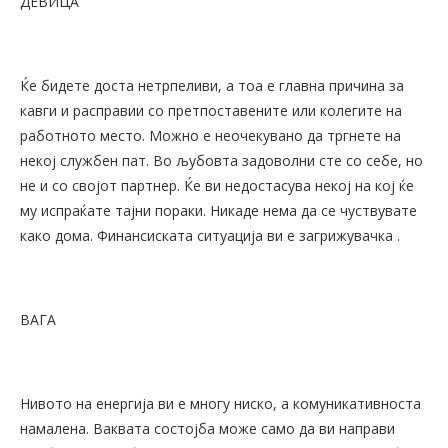
ДЕВИЦА
Ќе бидете доста нетрпеливи, а тоа е главна причина за
кавги и расправии со претпоставените или колегите на
работното место. Можно е неочекувано да тргнете на
некој службен пат. Во љубовта задоволни сте со себе, но
не и со својот партнер. Ќе ви недостасува некој на кој ќе
му испраќате тајни пораки. Никаде нема да се чуствувате
како дома. Финансиската ситуација ви е загрижувачка .
ВАГА
Нивото на енергија ви е многу ниско, а комуникативноста
намалена. Ваквата состојба може само да ви направи