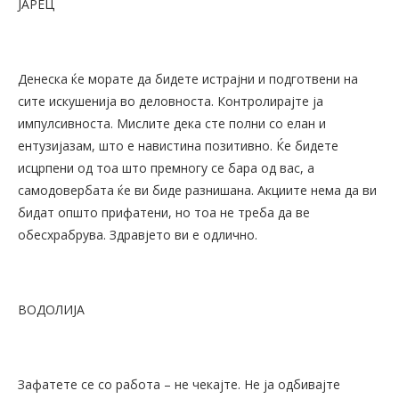
ЈАРЕЦ
Денеска ќе морате да бидете истрајни и подготвени на
сите искушенија во деловноста. Контролирајте ја
импулсивноста. Мислите дека сте полни со елан и
ентузијазам, што е навистина позитивно. Ќе бидете
исцрпени од тоа што премногу се бара од вас, а
самодовербата ќе ви биде разнишана. Акциите нема да ви
бидат општо прифатени, но тоа не треба да ве
обесхрабрува. Здравјето ви е одлично.
ВОДОЛИЈА
Зафатете се со работа – не чекајте. Не ја одбивајте