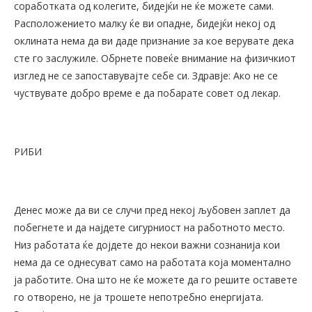
соработката од колегите, бидејќи не ќе можете сами.
Расположението малку ќе ви опадне, бидејќи некој од
оклината нема да ви даде признание за кое верувате дека
сте го заслужиле. Обрнете повеќе внимание на физичкиот
изглед не се запоставувајте себе си. Здравје: Ако не се
чуствувате добро време е да побарате совет од лекар.
РИБИ
Денес може да ви се случи пред некој љубовен заплет да
побегнете и да најдете сигурниост на работното место.
Низ работата ќе дојдете до некои важни сознанија кои
нема да се однесуват само на работата која моментално
ја работите. Она што не ќе можете да го решите оставете
го отворено, не ја трошете непотребно енергијата.