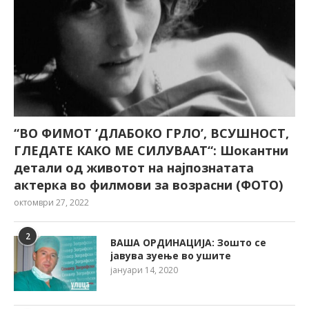
“ВО ФИМОТ ‘ДЛАБОКО ГРЛО’, ВСУШНОСТ,
ГЛЕДАТЕ КАКО МЕ СИЛУВААТ“: Шокантни
детали од животот на најпознатата
актерка во филмови за возрасни (ФОТО)
октомври 27, 2022
2
ВАША ОРДИНАЦИЈА: Зошто се
јавува зуење во ушите
јануари 14, 2020