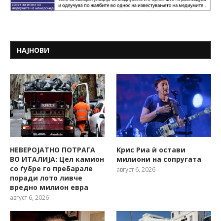
НАЈНОВИ
НЕВЕРОЈАТНО ПОТРАГА
Крис Риа ѝ остави
ВО ИТАЛИЈА: Цел камион
милиони на сопругата
со ѓубре го пребарале
август 6, 2026
поради лото ливче
вредно милион евра
август 6, 2026