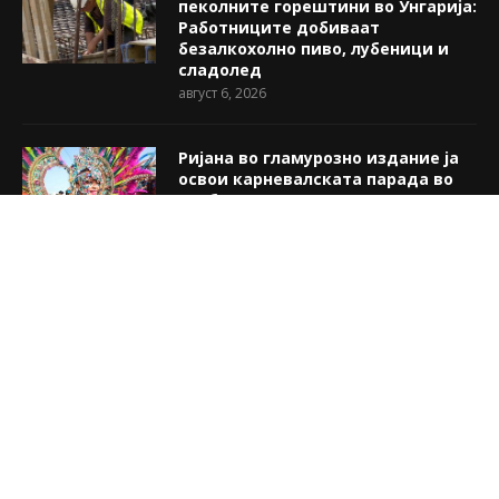
пеколните горештини во Унгарија:
Работниците добиваат
безалкохолно пиво, лубеници и
сладолед
август 6, 2026
Ријана во гламурозно издание ја
освои карневалската парада во
Барбадос! (ФОТО)
август 6, 2026
НЕВЕРОЈАТНО ПОТРАГА ВО
ИТАЛИЈА: Цел камион со ѓубре го
пребарале поради лото ливче
вредно милион евра
август 6, 2026
@2018 - Улица.мк. Сите права се задржани. Web by:
Perfect