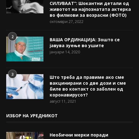
СИЛУВААТ“: Шокантни детали од
животот на најпознатата актерка
во филмови за возрасни (ФОТО)
октомври 27, 2022
2
ВАША ОРДИНАЦИЈА: Зошто се
јавува зуење во ушите
јануари 14, 2020
3
Што треба да правиме ако сме
вакцинирани со две дози и сме
биле во контакт со заболен од
коронавирусот?
август 11, 2021
ИЗБОР НА УРЕДНИКОТ
Необични мерки поради