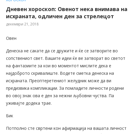
Дневен хороскоп: Овенот нека внимава на
исхраната, одличен ден за стрелецот
декември 21, 2018
Овен
Денеска не сакате да се дружите и ќе се затворите во
сопствениот свет. Вашите идеи ќе ве затворат во светот
на фантазиите за кои во моментот мислите дека е
најдоброто скривалиште. Водете сметка денеска на
исхраната. Преоптеретениот желудник може да ви
предизвика компликации. За помладите личности родени
во овој знак ова е ден за нежни љубовни чуства. Па
уживајте додека трае.
Бик
Потполно сте свртени кон афирмација на вашата личност