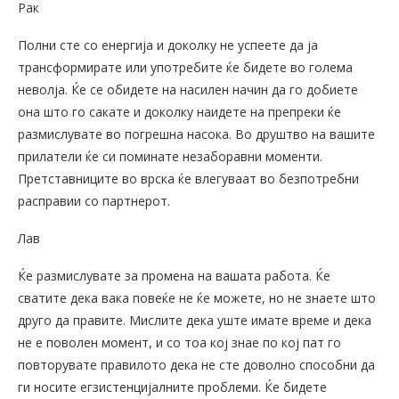
Рак
Полни сте со енергија и доколку не успеете да ја
трансформирате или употребите ќе бидете во голема
неволја. Ќе се обидете на насилен начин да го добиете
она што го сакате и доколку наидете на препреки ќе
размислувате во погрешна насока. Во друштво на вашите
прилатели ќе си поминате незаборавни моменти.
Претставниците во врска ќе влегуваат во безпотребни
расправии со партнерот.
Лав
Ќе размислувате за промена на вашата работа. Ќе
сватите дека вака повеќе не ќе можете, но не знаете што
друго да правите. Мислите дека уште имате време и дека
не е поволен момент, и со тоа кој знае по кој пат го
повторувате правилото дека не сте доволно способни да
ги носите егзистенцијалните проблеми. Ќе бидете