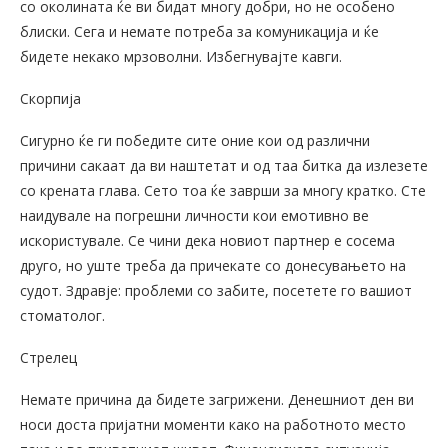
со околината ќе ви бидат многу добри, но не особено
блиски. Сега и немате потреба за комуникација и ќе
бидете некако мрзоволни. Избегнувајте кавги.
Скорпија
Сигурно ќе ги победите сите оние кои од различни
причини сакаат да ви наштетат и од таа битка да излезете
со крената глава. Сето тоа ќе заврши за многу кратко. Сте
наидувале на погрешни личности кои емотивно ве
искористувале. Се чини дека новиот партнер е сосема
друго, но уште треба да причекате со донесувањето на
судот. Здравје: проблеми со забите, посетете го вашиот
стоматолог.
Стрелец
Немате причина да бидете загрижени. Денешниот ден ви
носи доста пријатни моменти како на работното место