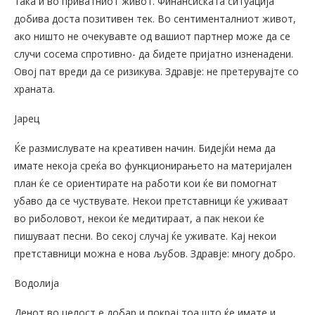
така и во приватниот живот. Финансиската ситуација
добива доста позитивен тек. Во сентименталниот живот,
ако ништо не очекувавте од вашиот партнер може да се
случи сосема спротивно- да бидете пријатно изненадени.
Овој пат вреди да се ризикува. Здравје: не претерувајте со
храната.
Јарец
Ќе размислувате на креативен начин. Бидејќи нема да
имате некоја среќа во функционирањето на материјален
план ќе се ориентирате на работи кои ќе ви помогнат
убаво да се чуствувате. Некои претставници ќе уживаат
во риболовот, некои ќе медитираат, а пак некои ќе
пишуваат песни. Во секој случај ќе уживате. Кај некои
претставници можна е нова љубов. Здравје: многу добро.
Водолија
Денот во целост е добар и покрај тоа што ќе имате и