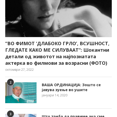
“ВО ФИМОТ ‘ДЛАБОКО ГРЛО’, ВСУШНОСТ,
ГЛЕДАТЕ КАКО МЕ СИЛУВААТ“: Шокантни
детали од животот на најпознатата
актерка во филмови за возрасни (ФОТО)
октомври 27, 2022
2
ВАША ОРДИНАЦИЈА: Зошто се
јавува зуење во ушите
јануари 14, 2020
3
Што треба да правиме ако сме