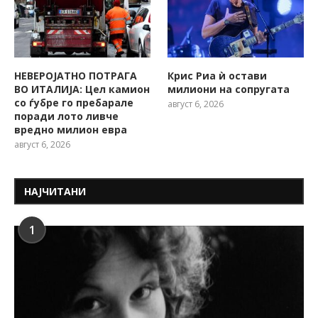
НЕВЕРОЈАТНО ПОТРАГА
Крис Риа ѝ остави
ВО ИТАЛИЈА: Цел камион
милиони на сопругата
со ѓубре го пребарале
август 6, 2026
поради лото ливче
вредно милион евра
август 6, 2026
НАЈЧИТАНИ
1