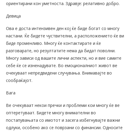
ориентирани кон уметноста. Здравје: релативно добро.
Девица
Ова е доста интензивен ден кој ќе биде богат со многу
настани. Ќе бидете чуствителни, а расположението ќе ви
биде променливо. Многу ќе контактирате и ќе
разговарате, но резултатите нема да бидат поволни.
Многу зависи од вашите лични аспекти, но и вие самите
себе ќе се изненадувате. Во емоционалниот живот ве
очекуваат непредвидени случувања. Внимавајте во
сообраќајот.
Вага
Ве очекуваат некои пречки и проблеми кои многу ќе ве
оптеретуваат. Бидете многу внимателни во
постапувањата со имотот и засега избегнувајте важни
одлуки, особено ако се поврзани со финансии. Односите