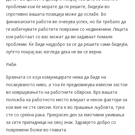
проблеми кои ќе морате да ги решите, бидејќи во
спротивно вашата позиција може да ослабе. Во
финансиските работи ве очекува успех, но би требало да
ги избегнувате работите поврзани со недвижнини. Лицата
кои работаат со вас можат да ви задаваат помали
проблеми. Ќе биде најдобро за се да решите сами бидејќи,
луѓето покрај вас изгледа дека не ви се верни.
Риби
Брзината со која комуницирате нема да биде на
посакуваното ниво, а тоа ќе предизвикува извесни застои
во извршувањето на работните обврски. Врз вашата
положба на работното место влијаат и некои фактори за
кои вие не сте свесни. Кога е во прашање љубовта, тука
сте со среќна рака. Прекрасен ден за емотивни уживања
за сите припадници на овој знак. Здравјето добро со
повремени болки во главата.