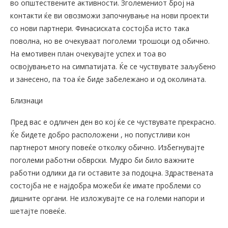
во општествените активности. Зголемениот број на
контакти ќе ви овозможи започнување на нови проекти
со нови партнери. Финасиската состојба исто така
поволна, но ве очекуваат поголеми трошоци од обично.
На емотивен план очекувајте успех и тоа во
освојувањето на симпатијата. Ќе се чуствувате заљубено
и занесено, па тоа ќе биде забележано и од околината.
Близнаци
Пред вас е одличен ден во кој ќе се чуствувате прекрасно.
Ќе бидете добро расположени , но попустливи кон
партнерот многу повеќе отколку обично. Избегнувајте
поголеми работни обврски. Мудро би било важните
работни одлики да ги оставите за подоцна. Здраствената
состојба не е најдобра можеби ќе имате проблеми со
дишните органи. Не изложувајте се на големи напори и
шетајте повеќе.