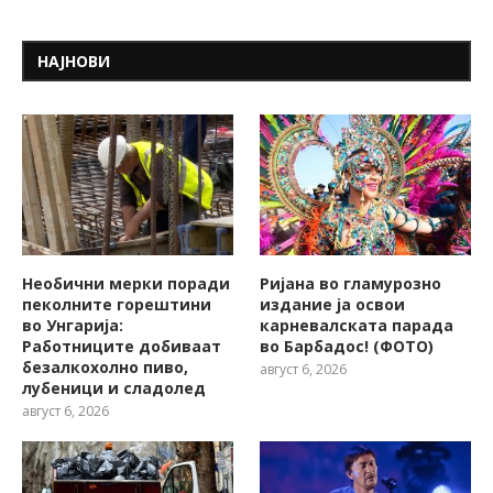
НАЈНОВИ
Необични мерки поради
Ријана во гламурозно
пеколните горештини
издание ја освои
во Унгарија:
карневалската парада
Работниците добиваат
во Барбадос! (ФОТО)
безалкохолно пиво,
август 6, 2026
лубеници и сладолед
август 6, 2026