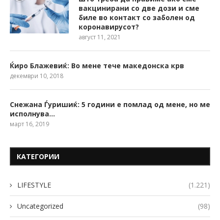
вакцинирани со две дози и сме
биле во контакт со заболен од
коронавирусот?
август 11, 2021
Ќиро Блажевиќ: Во мене тече македонска крв
декември 10, 2018
Снежана Ѓуришиќ: 5 години е помлад од мене, но ме
исполнува…
март 16, 2019
КАТЕГОРИИ
LIFESTYLE
(1.221)
Uncategorized
(98)