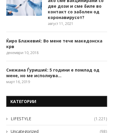
ако сме вакцинирани со
две дози и сме биле во
контакт со заболен од
коронавирусот?
август 11, 2021
Ќиро Блажевиќ: Во мене тече македонска
крв
декември 10, 2018
Снежана Ѓуришиќ: 5 години е помлад од
мене, но ме исполнува…
март 16, 2019
КАТЕГОРИИ
LIFESTYLE
(1.221)
Uncategorized
(98)