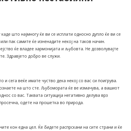
каде што најмногу ќе ви се исплати односно дупло ќе ви се
или пак самите ќе изненадите некој на таков начин.
ејство ќе владее хармонијата и љубовта. Не дозволувајте
те. Здравјето добро ве служи.
 и сега веќе имате чуство дека некој со вас си поигрува.
дознаете на што сте. Љубомората ќе ве измачува, а вашиот
днос со вас. Таквата ситуација негативно делува врз
просечна, одете на прошетка во природа.
ите кон една цел. Ќе бидете распрскани на сите страни и ќе