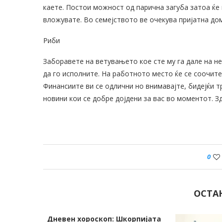
каете. Постои можност од парична загуба затоа ќе
вложувате. Во семејството ве очекува пријатна до
Риби
Заборавете на ветувањето кое сте му га дале на не
да го исполните. На работното место ќе се соочит
Финансиите ви се одлични но внимавајте, бидејќи 
новини кои се добре дојдени за вас во моментот. Зд
0
ОСТА
рпијата