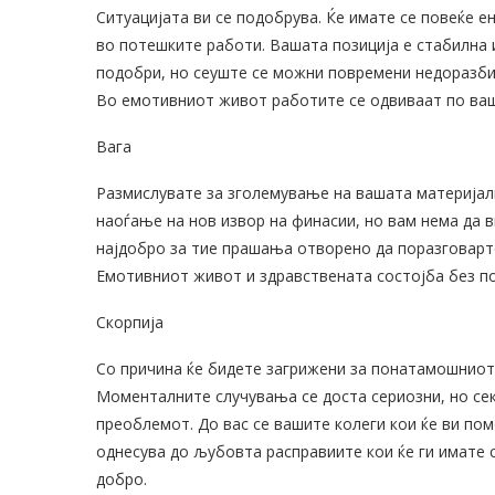
Ситуацијата ви се подобрува. Ќе имате се повеќе ен
во потешките работи. Вашата позиција е стабилна 
подобри, но сеуште се можни повремени недоразби
Во емотивниот живот работите се одвиваат по ваша
Вага
Размислувате за зголемување на вашата материјална
наоѓање на нов извор на финасии, но вам нема да в
најдобро за тие прашања отворено да поразговарте
Емотивниот живот и здравствената состојба без п
Скорпија
Со причина ќе бидете загрижени за понатамошниот
Моменталните случувања се доста сериозни, но сек
преоблемот. До вас се вашите колеги кои ќе ви по
однесува до љубовта расправиите кои ќе ги имате с
добро.