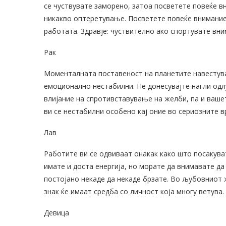
се чуствувате заморено, затоа посветете повеќе в
никакво оптеретување. Посветете повеќе внимание 
работата. Здравје: чуствително ако спортувате вни
Рак
Моменталната поставеност на планетите навестува 
емоционално нестабилни. Не донесувајте нагли одлу
влијание на спротивставување на желби, па и ваш
ви се нестабилни особено кај оние во сериозните вр
Лав
Работите ви се одвиваат онакак како што посакуват
имате и доста енергија, но морате да внимавате да
постојано некаде да некаде брзате. Во љубовниот 
знак ќе имаат средба со личност која многу ветува.
Девица