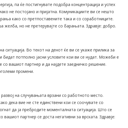
ергија, па ќе постигнувате подобра концентрација и успех
иако не постојано и пријатна. Комуникациите ви се нешто
рања како со претпоставените така и со соработниците.
 желба, но не претерувајте со барањата. Здравје: добро.
 ситуација. Во текот на денот ќе ви се укаже прилика за
и бидат потполно јасни условите кои ви се нудат. Можеби е
 со вашиот партнер и да најдете заедничко решение.
оголеми промени.
 развој на случувањата врзани со работното место.
ако дека вие не сте единствени кои се соочувате со
могнат да ја пребродите моменталната ситуација. Што се
о вашиот партнер се доста негативни за врската. Здравје: