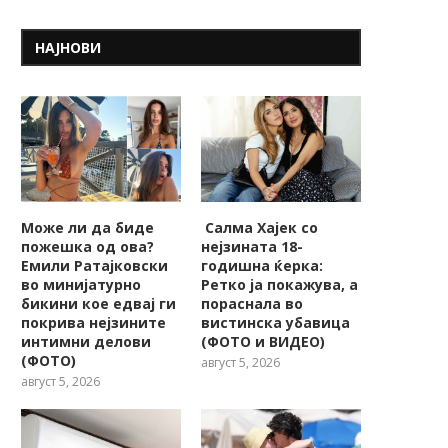
НАЈНОВИ
Може ли да биде
Салма Хајек со
пожешкa од ова?
нејзината 18-
Емили Ратајковски
годишна ќерка:
во минијатурно
Ретко ја покажува, a
бикини кое едвај ги
пораснала во
покрива нејзините
вистинска убавица
интимни делови
(ФОТО и ВИДЕО)
(ФОТО)
август 5, 2026
август 5, 2026