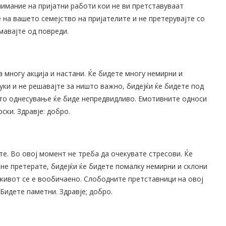
нимание на пријатни работи кои не ви претставуваат
на вашето семејство на пријателите и не претерувајте со
мавајте од повреди.
многу акција и настани. Ќе бидете многу немирни и
ки и не решавајте за ништо важно, бидејќи ќе бидете под
ето однесување ќе биде непредвидливо. Емотивните односи
ски. Здравје: добро.
е. Во овој момент не треба да очекувате стресови. Ќе
 не претерате, бидејќи ќе бидете помалку немирни и склони
живот се е вообичаено. Слободните претставници на овој
 Бидете паметни. Здравје; добро.