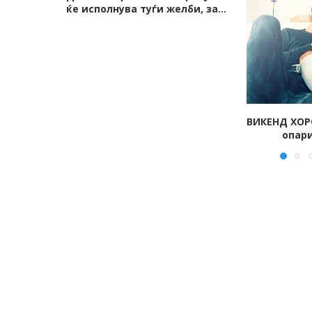
и, за...
ВИКЕНД ХОРОСКОП: Вагата ќе се
Дневен хо
опари, Рибите ќе...
средба, 