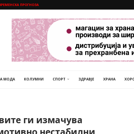
ВРЕМЕНСКА ПРОГНОЗА
НА МОДА
КОЛУМНИ
СПОРТ
ЗДРАВЈЕ
ХРАНА
ХОР
овите ги измачува
мотивно нестабилни