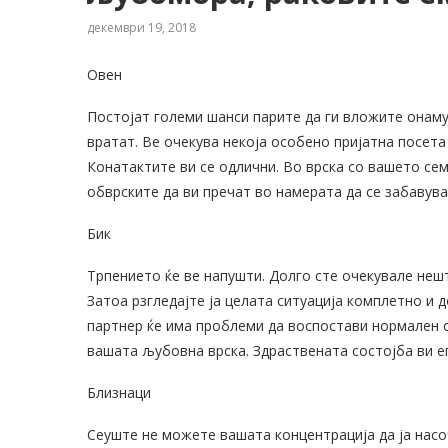
декември 19, 2018
Овен
Постојат големи шанси парите да ги вложите онаму 
вратат. Ве очекува некоја особено пријатна посета 
Конатактите ви се одлични. Во врска со вашето сем
обврските да ви пречат во намерата да се забавува
Бик
Трпението ќе ве напушти. Долго сте очекувале нешто
Затоа рзгледајте ја целата ситуација комплетно и 
партнер ќе има проблеми да воспостави нормален о
вашата љубовна врска. Здраствената состојба ви е
Близнаци
Сеуште не можете вашата концентрација да ја насоч