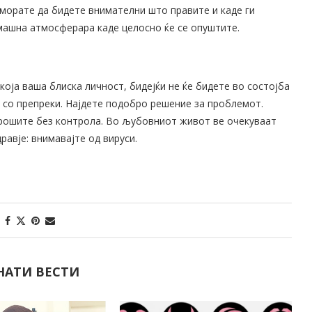
 морате да бидете внимателни што правите и каде ги
машна атмосферара каде целосно ќе се опуштите.
која ваша блиска личност, бидејќи не ќе бидете во состојба
е со препреки. Најдете подобро решение за проблемот.
трошите без контрола. Во љубовниот живот ве очекуваат
равје: внимавајте од вируси.
НАТИ ВЕСТИ
Неделен хороскоп: За Овенот