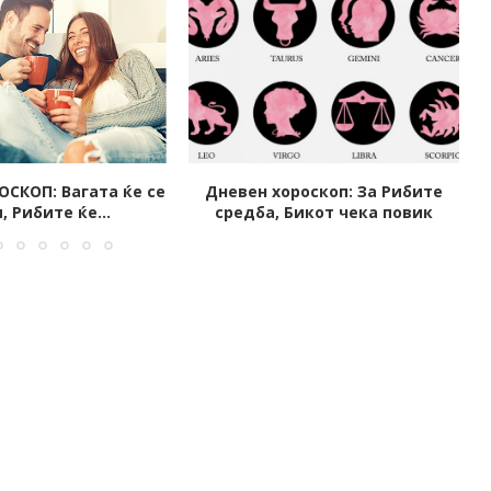
опуштена недела, за Рибите...
роскоп: За Рибите
Бикот чека повик