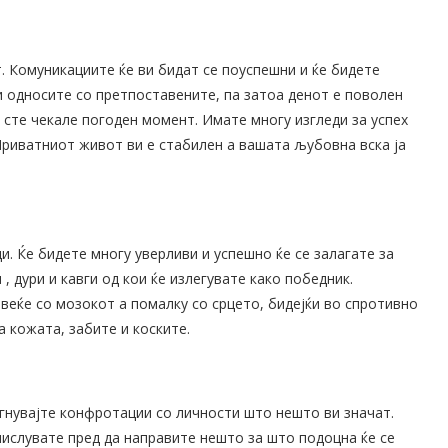
. Комуникациите ќе ви бидат се поуспешни и ќе бидете
и односите со претпоставените, па затоа денот е поволен
 сте чекале погоден момент. Имате многу изгледи за успех
Приватниот живот ви е стабилен а вашата љубовна вска ја
. Ќе бидете многу уверливи и успешно ќе се залагате за
, дури и кавги од кои ќе излегувате како победник.
веќе со мозокот а помалку со срцето, бидејќи во спротивно
а кожата, забите и коските.
егнувајте конфротации со личности што нешто ви значат.
ислувате пред да направите нешто за што подоцна ќе се