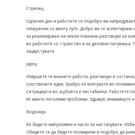
Стрелец
Одличен ден и работите се подобро ви напредуваат
опкружени со многу луѓе. Добро ви се аспектирани 
за реализирање на некои поважни разговори за кои
во работите со странство и за деловни патувања. 
зацврстувате.
Јарец
Извршете ги важните работи, разговори и состаноци
сопствените идеи. Храбро ќе влегувате во полемики 
Ситуацијата во љубовта е нестабилна. Работете по
ќе имате поголеми проблеми. Здравје; внимавајте н
Водолија
Ќе бидете импулсивни и нагло ќе настапувате. Изб
Обидете се да бидете посмирени и подобро да разм