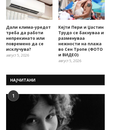
Дали клима-уредот
Кејти Пери и Џастин
треба да работи
Трудо се бакнуваа и
непрекинато или
разменуваа
повремено да се
нежности на плажа
исклучува?
во Сен Тропе (ФОТО
и ВИДЕО)
август 5, 2026
август 5, 2026
НАЈЧИТАНИ
1