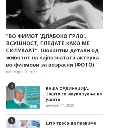
“ВО ФИМОТ ‘ДЛАБОКО ГРЛО’,
ВСУШНОСТ, ГЛЕДАТЕ КАКО МЕ
СИЛУВААТ“: Шокантни детали од
Дневен хороскоп: За
Неделен хороскоп: За 
Шкорпиите успешен ден, За
успешна недела, 
животот на најпознатата актерка
Овенот...
Стрелецот...
во филмови за возрасни (ФОТО)
октомври 27, 2022
2
ВАША ОРДИНАЦИЈА:
Зошто се јавува зуење во
ушите
јануари 14, 2020
3
Што треба да правиме