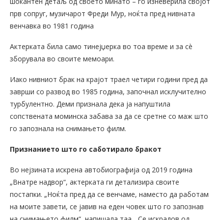
шокантен детаљ од своето минато – го изневерила својот
прв сопруг, музичарот Фреди Мур, ноќта пред нивната
венчавка во 1981 година
Актерката била само тинејџерка во тоа време и за сè
зборувала во своите мемоари.
Иако нивниот брак на крајот траел четири години пред да
заврши со развод во 1985 година, започнал исклучително
турбулентно. Деми признала дека ја напуштила
сопствената моминска забава за да се сретне со маж што
го запознала на снимањето филм.
Признанието што го саботирало бракот
Во нејзината искрена автобиографија од 2019 година
„Внатре надвор“, актерката ги детализира своите
постапки. „Ноќта пред да се венчаме, наместо да работам
на моите завети, се јавив на еден човек што го запознав
на снимањето филм“, напишала таа. „Се искрадов од