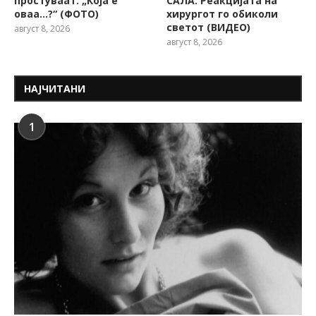
простуваат: „Која е
САЛА: Реакцијата на
оваа…?“ (ФОТО)
хирургот го обиколи
светот (ВИДЕО)
август 8, 2026
август 8, 2026
НАЈЧИТАНИ
1