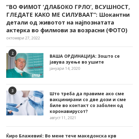
“ВО ФИМОТ ‘ДЛАБОКО ГРЛО’, ВСУШНОСТ,
ГЛЕДАТЕ КАКО МЕ СИЛУВААТ“: Шокантни
детали од животот на најпознатата
актерка во филмови за возрасни (ФОТО)
октомври 27, 2022
2
ВАША ОРДИНАЦИЈА: Зошто се
јавува зуење во ушите
јануари 14, 2020
3
Што треба да правиме ако сме
вакцинирани со две дози и сме
биле во контакт со заболен од
коронавирусот?
август 11, 2021
Ќиро Блажевиќ: Во мене тече македонска крв