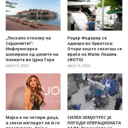
„Поскапо отколку на
Роџер Федерер се
Сејшелите!“:
одмара во Хрватска:
Инфлуенсерка
Откри зошто секогаш се
шокирана од цените на
враќа на Мали Лошињ
плажите во Црна Гора
(ФОТО)
август 9, 2026
август 8, 2026
Мајка е на четири деца,
СИЛЕН ЗЕМЈОТРЕС ЈА
а секси изгледот не ѝ го
ПОГОДИ ОПЕРАЦИОНАТА