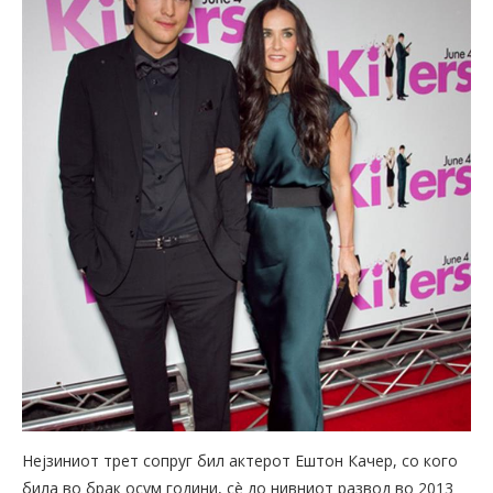
Нејзиниот трет сопруг бил актерот Ештон Качер, со кого
била во брак осум години, сè до нивниот развод во 2013