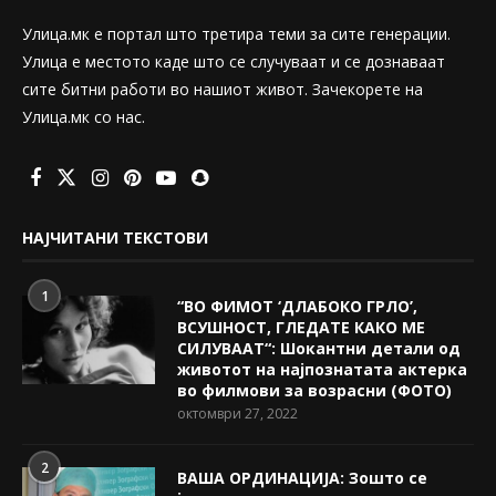
Улица.мк е портал што третира теми за сите генерации.
Улица е местото каде што се случуваат и се дознаваат
сите битни работи во нашиот живот. Зачекорете на
Улица.мк со нас.
НАЈЧИТАНИ ТЕКСТОВИ
1
“ВО ФИМОТ ‘ДЛАБОКО ГРЛО’,
ВСУШНОСТ, ГЛЕДАТЕ КАКО МЕ
СИЛУВААТ“: Шокантни детали од
животот на најпознатата актерка
во филмови за возрасни (ФОТО)
октомври 27, 2022
2
ВАША ОРДИНАЦИЈА: Зошто се