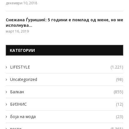
декември 10, 2018
Снежана Ѓуришиќ: 5 години е помлад од мене, но ме
исполнува…
март 16, 2019
КАТЕГОРИИ
LIFESTYLE
(1.221)
Uncategorized
(98)
Балкан
(855)
БИЗНИС
(12)
боја на мода
(23)
вести
(5.365)