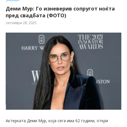
Деми Мур: Го изневерив сопругот ноќта
пред свадбата (ФОТО)
октомври 28, 2025
Актерката Деми Мур, која сега има 62 години, откри