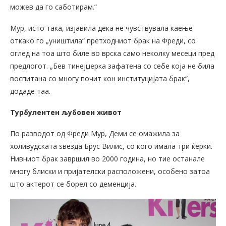
можев да го саботирам.“
Мур, исто така, изјавила дека не чувствувала каење
откако го „уништила“ претходниот брак на Фреди, со
оглед на тоа што биле во врска само неколку месеци пред
предлогот. „Бев тинејџерка зафатена со себе која не била
воспитана со многу почит кон институцијата брак“,
додаде таа.
Турбулентен љубовен живот
По разводот од Фреди Мур, Деми се омажила за
холивудската ѕвезда Брус Вилис, со кого имала три ќерки.
Нивниот брак завршил во 2000 година, но тие останале
многу блиски и пријателски расположени, особено затоа
што актерот се борел со деменција.