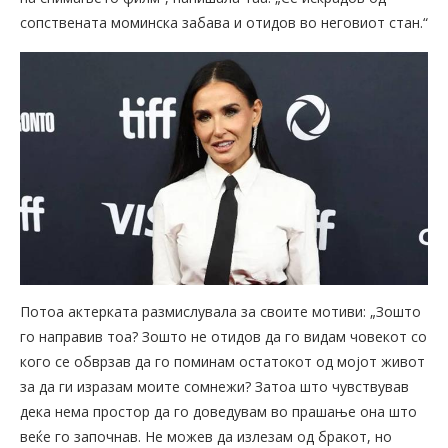
сопствената моминска забава и отидов во неговиот стан.“
Потоа актерката размислувала за своите мотиви: „Зошто
го направив тоа? Зошто не отидов да го видам човекот со
кого се обврзав да го поминам остатокот од мојот живот
за да ги изразам моите сомнежи? Затоа што чувствував
дека нема простор да го доведувам во прашање она што
веќе го започнав. Не можев да излезам од бракот, но