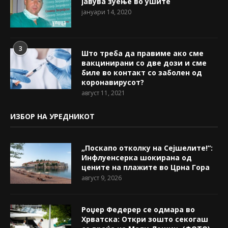
јавува зуење во ушите
јануари 14, 2020
3
Што треба да правиме ако сме
вакцинирани со две дози и сме
биле во контакт со заболен од
коронавирусот?
август 11, 2021
ИЗБОР НА УРЕДНИКОТ
„Поскапо отколку на Сејшелите!“:
Инфлуенсерка шокирана од
цените на плажите во Црна Гора
август 9, 2026
Роџер Федерер се одмара во
Хрватска: Откри зошто секогаш