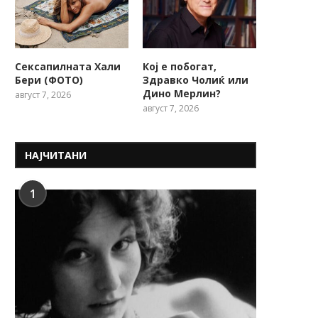
Сексапилната Хали
Кој е побогат,
Бери (ФОТО)
Здравко Чолиќ или
Дино Мерлин?
август 7, 2026
август 7, 2026
НАЈЧИТАНИ
1