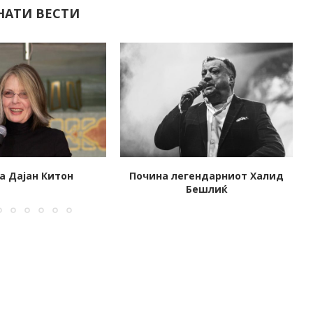
НАТИ ВЕСТИ
гендарниот Халид
Почина филмската икона од
Бешлиќ
60-тите, Клаудија Кардинале