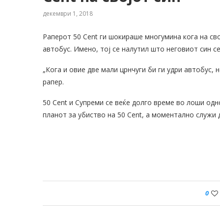
декември 1, 2018
Раперот 50 Cent ги шокираше многумина кога на сво
автобус. Имено, тој се налутил што неговиот син с
„Кога и овие две мали црнчуги би ги удри автобус,
рапер.
50 Cent и Супреми се веќе долго време во лоши од
планот за убиство на 50 Cent, а моментално служи
0