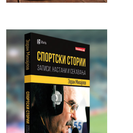
Почина холивудската икона
Почина модниот диза
Роберт Редфорд
Џорџо Армани