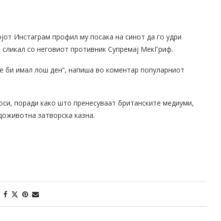
јот Инстаграм профил му посака на синот да го удри
е сликал со неговиот противник Супремај МекГриф.
 не би имал лош ден“, напиша во коментар популарниот
носи, поради како што пренесуваат британските медиуми,
 доживотна затворска казна.