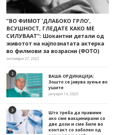
“ВО ФИМОТ ‘ДЛАБОКО ГРЛО’,
ВСУШНОСТ, ГЛЕДАТЕ КАКО МЕ
СИЛУВААТ“: Шокантни детали од
животот на најпознатата актерка
во филмови за возрасни (ФОТО)
октомври 27, 2022
2
ВАША ОРДИНАЦИЈА:
Зошто се јавува зуење во
ушите
јануари 14, 2020
3
Што треба да правиме
ако сме вакцинирани со
две дози и сме биле во
контакт со заболен од