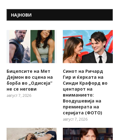
НАЈНОВИ
Бицепсите на Мет
Синот на Ричард
Дејмон во сцена на
Гир и ќерката на
борба во „Одисеја“
Синди Крафорд во
не се негови
центарот на
вниманието:
август 7, 2026
Воодушевија на
премиерата на
серијата (ФОТО)
август 7, 2026