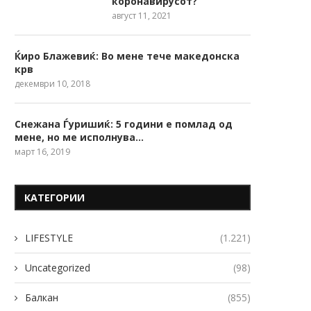
коронавирусот?
август 11, 2021
Ќиро Блажевиќ: Во мене тече македонска
крв
декември 10, 2018
Снежана Ѓуришиќ: 5 години е помлад од
мене, но ме исполнува…
март 16, 2019
КАТЕГОРИИ
LIFESTYLE
(1.221)
Uncategorized
(98)
Балкан
(855)