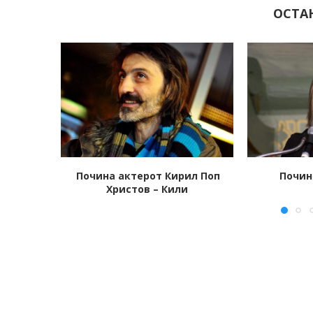
ОСТА
ил Поп
Почина Дајан Китон
Почина ле
и