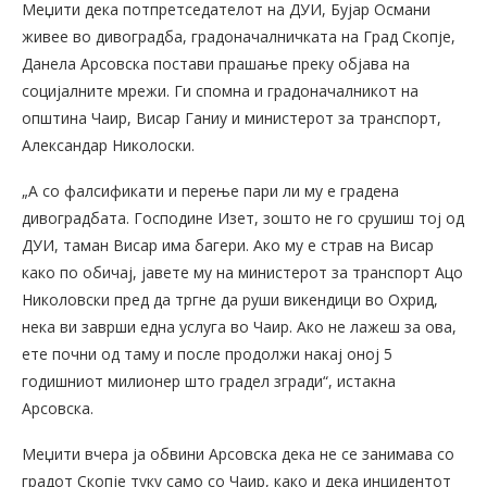
Меџити дека потпретседателот на ДУИ, Бујар Османи
живее во дивоградба, градоначалничката на Град Скопје,
Данела Арсовска постави прашање преку објава на
социјалните мрежи. Ги спомна и градоначалникот на
општина Чаир, Висар Ганиу и министерот за транспорт,
Александар Николоски.
„А со фалсификати и перење пари ли му е градена
дивоградбата. Господине Изет, зошто не го срушиш тој од
ДУИ, таман Висар има багери. Ако му е страв на Висар
како по обичај, јавете му на министерот за транспорт Ацо
Николовски пред да тргне да руши викендици во Охрид,
нека ви заврши една услуга во Чаир. Ако не лажеш за ова,
ете почни од таму и после продолжи накај оној 5
годишниот милионер што градел згради“, истакна
Арсовска.
Меџити вчера ја обвини Арсовска дека не се занимава со
градот Скопје туку само со Чаир, како и дека инцидентот