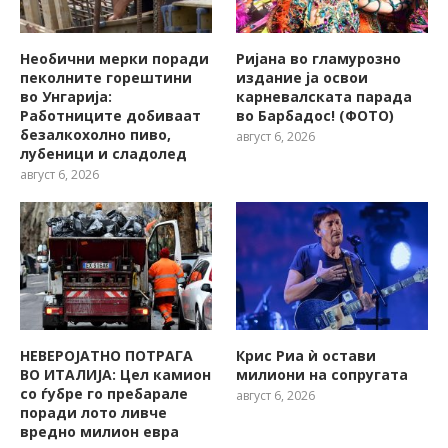
Необични мерки поради
Ријана во гламурозно
пеколните горештини
издание ја освои
во Унгарија:
карневалската парада
Работниците добиваат
во Барбадос! (ФОТО)
безалкохолно пиво,
август 6, 2026
лубеници и сладолед
август 6, 2026
НЕВЕРОЈАТНО ПОТРАГА
Крис Риа ѝ остави
ВО ИТАЛИЈА: Цел камион
милиони на сопругата
со ѓубре го пребарале
август 6, 2026
поради лото ливче
вредно милион евра