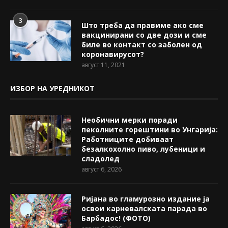
3
Што треба да правиме ако сме
вакцинирани со две дози и сме
биле во контакт со заболен од
коронавирусот?
август 11, 2021
ИЗБОР НА УРЕДНИКОТ
Необични мерки поради
пеколните горештини во Унгарија:
Работниците добиваат
безалкохолно пиво, лубеници и
сладолед
август 6, 2026
Ријана во гламурозно издание ја
освои карневалската парада во
Барбадос! (ФОТО)