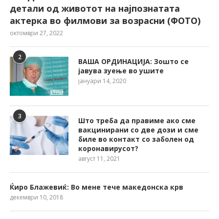
детали од животот на најпознатата
актерка во филмови за возрасни (ФОТО)
октомври 27, 2022
2
ВАША ОРДИНАЦИЈА: Зошто се
јавува зуење во ушите
јануари 14, 2020
3
Што треба да правиме ако сме
вакцинирани со две дози и сме
биле во контакт со заболен од
коронавирусот?
август 11, 2021
Ќиро Блажевиќ: Во мене тече македонска крв
декември 10, 2018