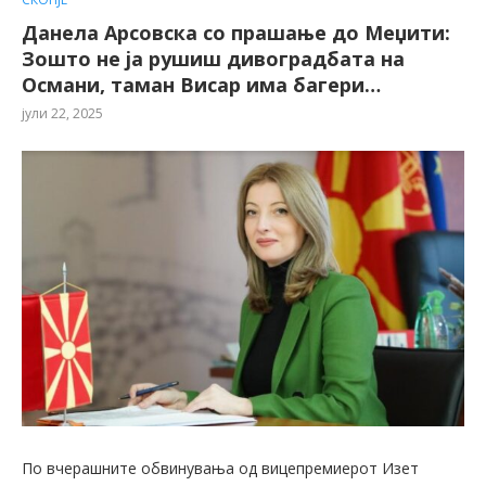
Данела Арсовска со прашање до Меџити:
Зошто не ја рушиш дивоградбата на
Османи, таман Висар има багери…
јули 22, 2025
По вчерашните обвинувања од вицепремиерот Изет