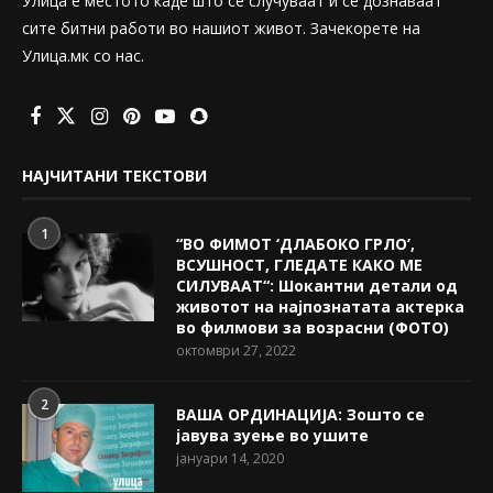
Улица е местото каде што се случуваат и се дознаваат
сите битни работи во нашиот живот. Зачекорете на
Улица.мк со нас.
НАЈЧИТАНИ ТЕКСТОВИ
1
“ВО ФИМОТ ‘ДЛАБОКО ГРЛО’,
ВСУШНОСТ, ГЛЕДАТЕ КАКО МЕ
СИЛУВААТ“: Шокантни детали од
животот на најпознатата актерка
во филмови за возрасни (ФОТО)
октомври 27, 2022
2
ВАША ОРДИНАЦИЈА: Зошто се
јавува зуење во ушите
јануари 14, 2020