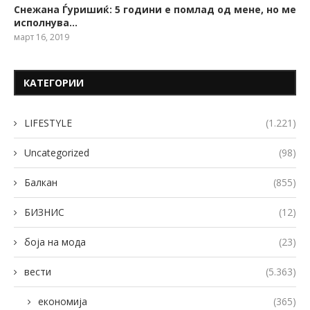
Снежана Ѓуришиќ: 5 години е помлад од мене, но ме
исполнува…
март 16, 2019
КАТЕГОРИИ
LIFESTYLE
(1.221)
Uncategorized
(98)
Балкан
(855)
БИЗНИС
(12)
боја на мода
(23)
вести
(5.363)
економија
(365)