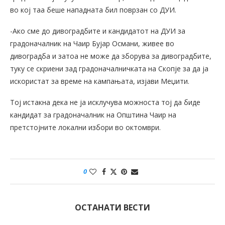
во кој таа беше нападната бил поврзан со ДУИ.
-Ако сме до дивоградбите и кандидатот на ДУИ за
градоначалник на Чаир Бујар Османи, живее во
дивоградба и затоа не може да зборува за дивоградбите,
туку се скриени зад градоначалничката на Скопје за да ја
искористат за време на кампањата, изјави Меџити.
Тој истакна дека не ја исклучува можноста тој да биде
кандидат за градоначалник на Општина Чаир на
претстојните локални избори во октомври.
0
ОСТАНАТИ ВЕСТИ