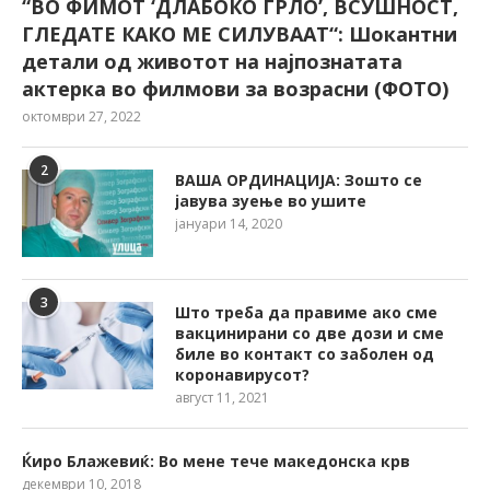
“ВО ФИМОТ ‘ДЛАБОКО ГРЛО’, ВСУШНОСТ,
ГЛЕДАТЕ КАКО МЕ СИЛУВААТ“: Шокантни
детали од животот на најпознатата
актерка во филмови за возрасни (ФОТО)
октомври 27, 2022
2
ВАША ОРДИНАЦИЈА: Зошто се
јавува зуење во ушите
јануари 14, 2020
3
Што треба да правиме ако сме
вакцинирани со две дози и сме
биле во контакт со заболен од
коронавирусот?
август 11, 2021
Ќиро Блажевиќ: Во мене тече македонска крв
декември 10, 2018