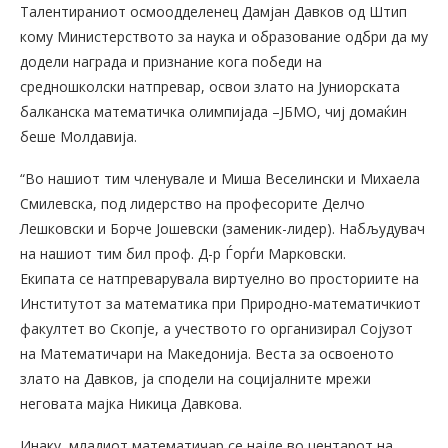
Tалентираниот осмоодделенец Дамјан Давков од Штип
кому Министерството за наука и образование одбри да му
додели награда и признание кога победи на
средношколски натпревар, освои злато на Јуниорската
балканска математичка олимпијада –ЈБМО, чиј домаќин
беше Молдавија.
“Во нашиот тим членувале и Миша Веселински и Михаела
Смилевска, под лидерство на професорите Делчо
Лешковски и Борче Јошевски (заменик-лидер). Набљудувач
на нашиот тим бил проф. Д-р Ѓорѓи Марковски.
Екипата се натпреварувала виртуелно во просториите на
Институтот за математика при Природно-математичкиот
факултет во Скопје, а учеството го организирал Сојузот
на Математичари на Македонија. Веста за освоеното
злато на Давков, ја сподели на социјалните мрежи
неговата мајка Никица Давкова.
Инаку, младиот математичар се најде во центарот на