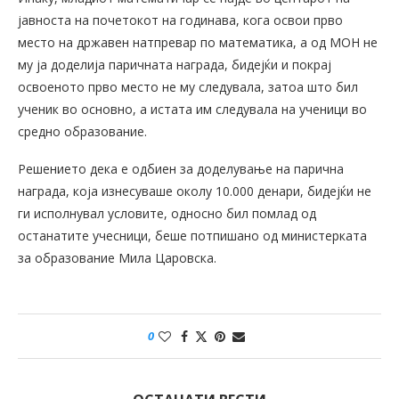
јавноста на почетокот на годинава, кога освои прво
место на државен натпревар по математика, а од МОН не
му ја доделија паричната награда, бидејќи и покрај
освоеното прво место не му следувала, затоа што бил
ученик во основно, а истата им следувала на ученици во
средно образование.
Решението дека е одбиен за доделување на парична
награда, која изнесуваше околу 10.000 денари, бидејќи не
ги исполнувал условите, односно бил помлад од
останатите учесници, беше потпишано од министерката
за образование Мила Царовска.
0