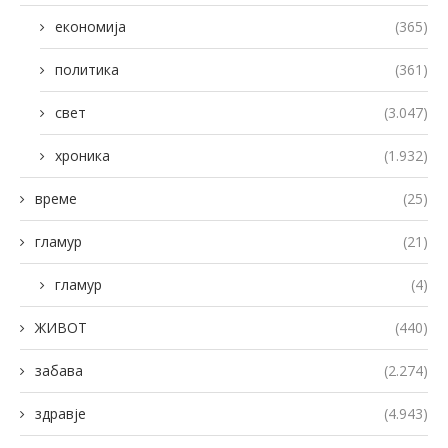
економија
(365)
политика
(361)
свет
(3.047)
хроника
(1.932)
време
(25)
гламур
(21)
гламур
(4)
ЖИВОТ
(440)
забава
(2.274)
здравје
(4.943)