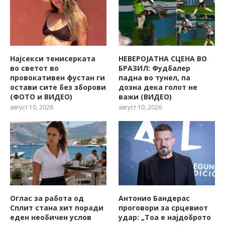
Најсекси тенисерката
НЕВЕРОЈАТНА СЦЕНА ВО
во светот во
БРАЗИЛ: Фудбалер
провокативен фустан ги
падна во тунел, па
остави сите без зборови
дозна дека голот не
(ФОТО и ВИДЕО)
важи (ВИДЕО)
август 10, 2026
август 10, 2026
Оглас за работа од
Антонио Бандерас
Сплит стана хит поради
проговори за срцевиот
еден необичен услов
удар: „Тоа е најдоброто