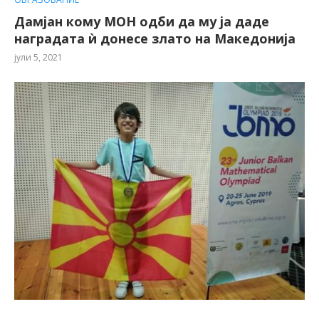
Дамјан кому МОН одби да му ја даде
наградата ѝ донесе злато на Македонија
јули 5, 2021