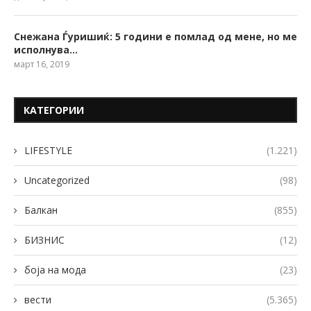
Снежана Ѓуришиќ: 5 години е помлад од мене, но ме
исполнува…
март 16, 2019
КАТЕГОРИИ
LIFESTYLE
(1.221)
Uncategorized
(98)
Балкан
(855)
БИЗНИС
(12)
боја на мода
(23)
вести
(5.365)