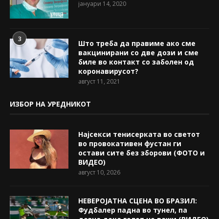
јануари 14, 2020
3
Што треба да правиме ако сме
вакцинирани со две дози и сме
биле во контакт со заболен од
коронавирусот?
август 11, 2021
ИЗБОР НА УРЕДНИКОТ
Најсекси тенисерката во светот
во провокативен фустан ги
остави сите без зборови (ФОТО и
ВИДЕО)
август 10, 2026
НЕВЕРОЈАТНА СЦЕНА ВО БРАЗИЛ:
Фудбалер падна во тунел, па