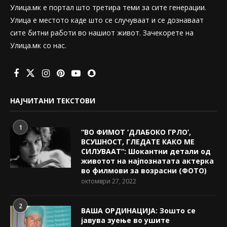
Улица.мк е портал што третира теми за сите генерации.
Улица е местото каде што се случуваат и се дознаваат
сите битни работи во нашиот живот. Зачекорете на
Улица.мк со нас.
НАЈЧИТАНИ ТЕКСТОВИ
1
“ВО ФИМОТ ‘ДЛАБОКО ГРЛО’,
ВСУШНОСТ, ГЛЕДАТЕ КАКО МЕ
СИЛУВААТ“: Шокантни детали од
животот на најпознатата актерка
во филмови за возрасни (ФОТО)
октомври 27, 2022
2
ВАША ОРДИНАЦИЈА: Зошто се
јавува зуење во ушите