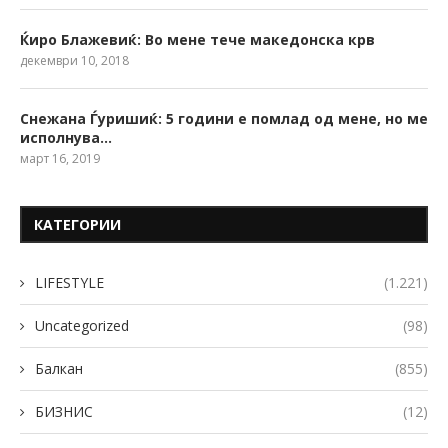
Ќиро Блажевиќ: Во мене тече македонска крв
декември 10, 2018
Снежана Ѓуришиќ: 5 години е помлад од мене, но ме
исполнува…
март 16, 2019
КАТЕГОРИИ
LIFESTYLE
(1.221)
Uncategorized
(98)
Балкан
(855)
БИЗНИС
(12)