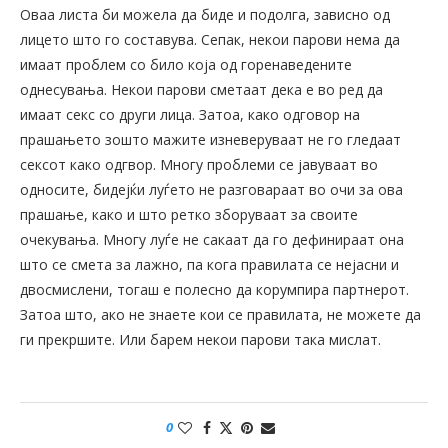
Оваа листа би можела да биде и подолга, зависно од
лицето што го составува. Сепак, некои парови нема да
имаат проблем со било која од горенаведените
однесувања. Некои парови сметаат дека е во ред да
имаат секс со други лица. Затоа, како одговор на
прашањето зошто мажите изневеруваат не го гледаат
сексот како одгвор. Многу проблеми се јавуваат во
односите, бидејќи луѓето не разговараат во очи за ова
прашање, како и што ретко зборуваат за своите
очекувања. Многу луѓе не сакаат да го дефинираат она
што се смета за лажно, па кога правилата се нејасни и
двосмислени, тогаш е полесно да корумпира партнерот.
Затоа што, ако не знаете кои се правилата, не можете да
ги прекршите. Или барем некои парови така мислат.
0