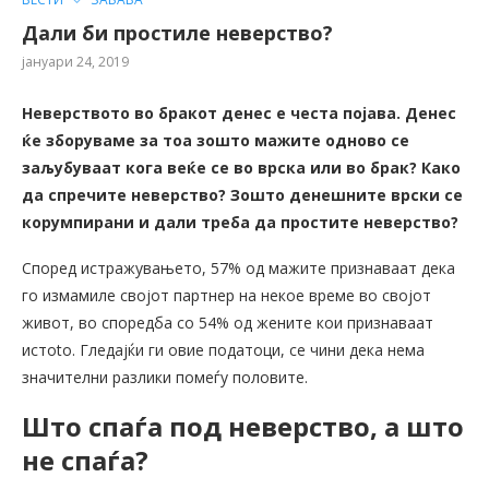
Дали би простиле неверство?
јануари 24, 2019
Неверството во бракот денес е честа појава. Денес
ќе зборуваме за тоа зошто мажите одново се
заљубуваат кога веќе се во врска или во брак? Како
да спречите неверство? Зошто денешните врски се
корумпирани и дали треба да простите неверство?
Според истражувањето, 57% од мажите признаваат дека
го измамиле својот партнер на некое време во својот
живот, во споредба со 54% од жените кои признаваат
истоto. Гледајќи ги овие податоци, се чини дека нема
значителни разлики помеѓу половите.
Што спаѓа под неверство, а што
не спаѓа?