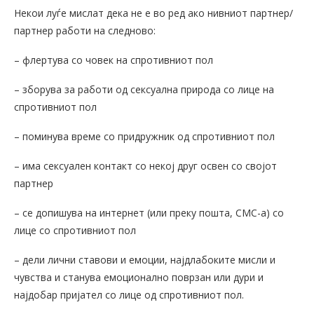
Некои луѓе мислат дека не е во ред ако нивниот партнер/
партнер работи на следново:
– флертува со човек на спротивниот пол
– зборува за работи од сексуална природа со лице на
спротивниот пол
– поминува време со придружник од спротивниот пол
– има сексуален контакт со некој друг освен со својот
партнер
– се допишува на интернет (или преку пошта, СМС-а) со
лице со спротивниот пол
– дели лични ставови и емоции, најдлабоките мисли и
чувства и станува емоционално поврзан или дури и
најдобар пријател со лице од спротивниот пол.