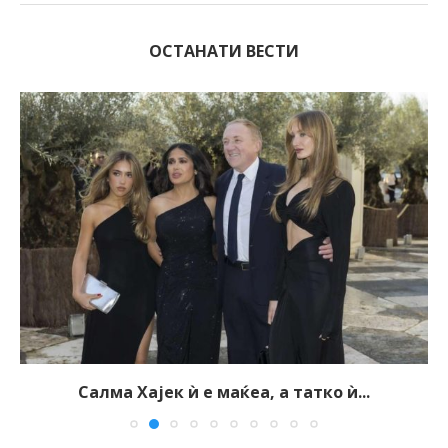
ОСТАНАТИ ВЕСТИ
Салма Хајек ѝ е маќеа, а татко ѝ...