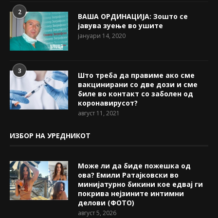
2
ВАША ОРДИНАЦИЈА: Зошто се
јавува зуење во ушите
јануари 14, 2020
3
Што треба да правиме ако сме
вакцинирани со две дози и сме
биле во контакт со заболен од
коронавирусот?
август 11, 2021
ИЗБОР НА УРЕДНИКОТ
Може ли да биде пожешкa од
ова? Емили Ратајковски во
минијатурно бикини кое едвај ги
покрива нејзините интимни
делови (ФОТО)
август 5, 2026