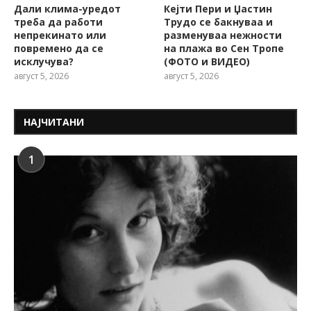
Дали клима-уредот
Кејти Пери и Џастин
треба да работи
Трудо се бакнуваа и
непрекинато или
разменуваа нежности
повремено да се
на плажа во Сен Тропе
исклучува?
(ФОТО и ВИДЕО)
август 5, 2026
август 5, 2026
НАЈЧИТАНИ
1