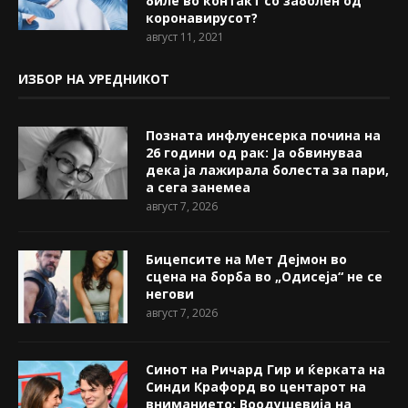
биле во контакт со заболен од
коронавирусот?
август 11, 2021
ИЗБОР НА УРЕДНИКОТ
Позната инфлуенсерка почина на
26 години од рак: Ја обвинуваа
дека ја лажирала болеста за пари,
а сега занемеа
август 7, 2026
Бицепсите на Мет Дејмон во
сцена на борба во „Одисеја“ не се
негови
август 7, 2026
Синот на Ричард Гир и ќерката на
Синди Крафорд во центарот на
вниманието: Воодушевија на