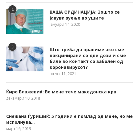
2
ВАША ОРДИНАЦИЈА: Зошто се
јавува зуење во ушите
јануари 14, 2020
3
Што треба да правиме ако сме
вакцинирани со две дози и сме
биле во контакт со заболен од
коронавирусот?
август 11, 2021
Ќиро Блажевиќ: Во мене тече македонска крв
декември 10, 2018
Снежана Ѓуришиќ: 5 години е помлад од мене, но ме
исполнува…
март 16, 2019