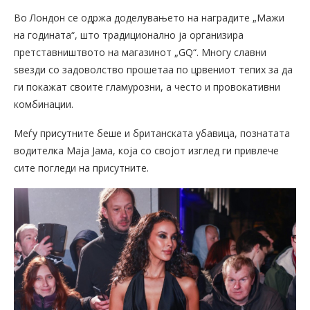
Во Лондон се одржа доделувањето на наградите „Мажи
на годината“, што традиционално ја организира
претставништвото на магазинот „GQ“. Многу славни
ѕвезди со задоволство прошетаа по црвениот тепих за да
ги покажат своите гламурозни, а често и провокативни
комбинации.
Меѓу присутните беше и британската убавица, познатата
водителка Маја Јама, која со својот изглед ги привлече
сите погледи на присутните.