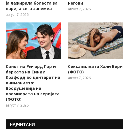
ја лажирала болеста за
негови
пари, а сега занемеа
август 7, 2026
август 7, 2026
Синот на Ричард Гир и
Сексапилната Хали Бери
ќерката на Синди
(ФОТО)
Крафорд во центарот на
август 7, 2026
вниманието:
Воодушевија на
премиерата на серијата
(ФОТО)
август 7, 2026
НАЈЧИТАНИ