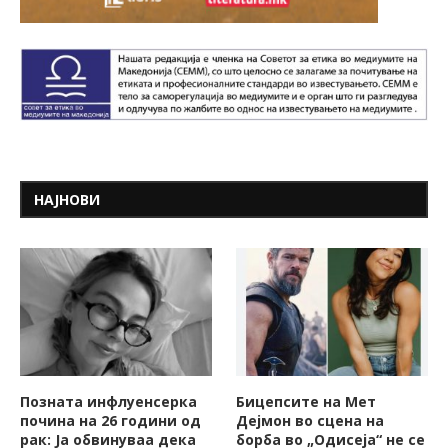
НАЈНОВИ
Позната инфлуенсерка
Бицепсите на Мет
почина на 26 години од
Дејмон во сцена на
рак: Ја обвинуваа дека
борба во „Одисеја“ не се