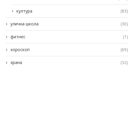
култура
(83)
улична школа
(30)
фитнес
(1)
хороскоп
(69)
храна
(32)