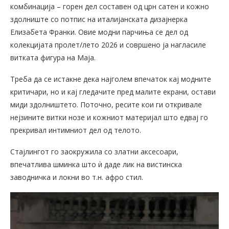
комбинација – горен дел составен од црн сатен и кожно
здолниште со потпис на италијанската дизајнерка
Елизабета Франки. Овие модни парчиња се дел од
колекцијата пролет/лето 2026 и совршено ја нагласиле
витката фигура на Маја.
Треба да се истакне дека најголем впечаток кај модните
критичари, но и кај гледачите пред малите екрани, остави
миди здолништето. Поточно, ресите кои ги откривале
нејзините витки нозе и кожниот материјал што едвај го
прекривал интимниот дел од телото.
Стајлингот го заокружила со златни аксесоари,
впечатлива шминка што ѝ даде лик на вистинска
заводничка и локни во т.н. афро стил.