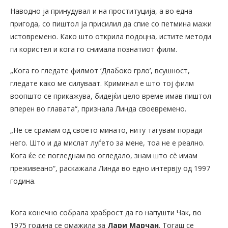
Наводно ја принудувал и на проституција, а во една
пригода, со пиштол ја присилил да спие со петмина мажи
истовремено. Како што открила подоцна, истите методи
ги користел и кога го снимала познатиот филм.
„Кога го гледате филмот ‘Длабоко грло’, всушност,
гледате како ме силуваат. Криминал е што тој филм
воопшто се прикажува, бидејќи цело време имав пиштол
вперен во главата“, признала Линда своевремено.
„Не се срамам од своето минато, ниту тагувам поради
него. Што и да мислат луѓето за мене, тоа не е реално.
Кога ќе се погледнам во огледало, знам што сè имам
преживеано“, раскажала Линда во едно интервју од 1997
година.
Кога конечно собрала храброст да го напушти Чак, во
1975 година се омажила за
Лари Марчан
. Тогаш се