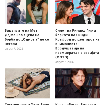
Бицепсите на Мет
Синот на Ричард Гир и
Дејмон во сцена на
ќерката на Синди
борба во „Одисеја“ не се
Крафорд во центарот на
негови
вниманието:
Воодушевија на
август 7, 2026
премиерата на серијата
(ФОТО)
август 7, 2026
Сексапилната Хали Бери
Кој е побогат, Здравко