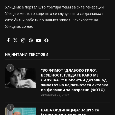
Улица.мк е портал што третира теми за сите генерации.
Улица е местото каде што се случуваат и се дознаваат
сите битни работи во нашиот живот. Зачекорете на
Улица.мк со нас.
НАЈЧИТАНИ ТЕКСТОВИ
1
“ВО ФИМОТ ‘ДЛАБОКО ГРЛО’,
ВСУШНОСТ, ГЛЕДАТЕ КАКО МЕ
СИЛУВААТ“: Шокантни детали од
животот на најпознатата актерка
во филмови за возрасни (ФОТО)
октомври 27, 2022
2
ВАША ОРДИНАЦИЈА: Зошто се
јавува зуење во ушите