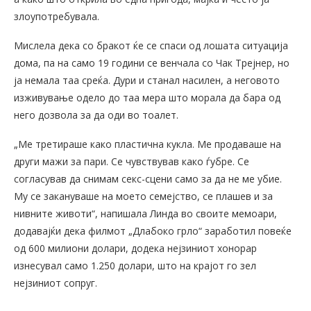
злоупотребувала.
Мислела дека со бракот ќе се спаси од лошата ситуација
дома, па на само 19 години се венчала со Чак Трејнер, но
ја немала таа среќа. Дури и станал насилен, а неговото
изживување одело до таа мера што морала да бара од
него дозвола за да оди во тоалет.
„Ме третираше како пластична кукла. Ме продаваше на
други мажи за пари. Се чувствував како ѓубре. Се
согласував да снимам секс-сцени само за да не ме убие.
Му се закануваше на моето семејство, се плашев и за
нивните животи“, напишала Линда во своите мемоари,
додавајќи дека филмот „Длабоко грло“ заработил повеќе
од 600 милиони долари, додека нејзиниот хонорар
изнесувал само 1.250 долари, што на крајот го зел
нејзиниот сопруг.