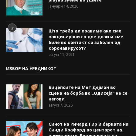
јануари 14, 2020
3
Што треба да правиме ако сме
вакцинирани со две дози и сме
биле во контакт со заболен од
коронавирусот?
август 11, 2021
ИЗБОР НА УРЕДНИКОТ
Бицепсите на Мет Дејмон во
сцена на борба во „Одисеја“ не се
негови
август 7, 2026
Синот на Ричард Гир и ќерката на
Синди Крафорд во центарот на
вниманието: Воодушевија на