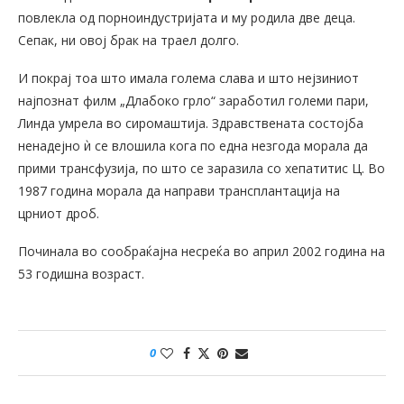
повлекла од порноиндустријата и му родила две деца.
Сепак, ни овој брак на траел долго.
И покрај тоа што имала голема слава и што нејзиниот
најпознат филм „Длабоко грло“ заработил големи пари,
Линда умрела во сиромаштија. Здравствената состојба
ненадејно ѝ се влошила кога по една незгода морала да
прими трансфузија, по што се заразила со хепатитис Ц. Во
1987 година морала да направи трансплантација на
црниот дроб.
Починала во сообраќајна несреќа во април 2002 година на
53 годишна возраст.
0