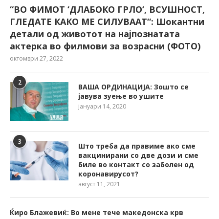
“ВО ФИМОТ ‘ДЛАБОКО ГРЛО’, ВСУШНОСТ,
ГЛЕДАТЕ КАКО МЕ СИЛУВААТ“: Шокантни
детали од животот на најпознатата
актерка во филмови за возрасни (ФОТО)
октомври 27, 2022
2
ВАША ОРДИНАЦИЈА: Зошто се
јавува зуење во ушите
јануари 14, 2020
3
Што треба да правиме ако сме
вакцинирани со две дози и сме
биле во контакт со заболен од
коронавирусот?
август 11, 2021
Ќиро Блажевиќ: Во мене тече македонска крв