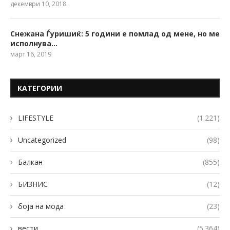
декември 10, 2018
Снежана Ѓуришиќ: 5 години е помлад од мене, но ме
исполнува…
март 16, 2019
КАТЕГОРИИ
LIFESTYLE
(1.221)
Uncategorized
(98)
Балкан
(855)
БИЗНИС
(12)
боја на мода
(23)
вести
(5.364)