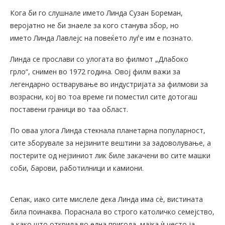
Кога би го слушнале името Линда Сузан Бореман,
веројатно не би знаеле за кого станува збор, но
името Линда Лавлејс на повеќето луѓе им е познато.
Линда се прослави со улогата во филмот „Длабоко
грло“, снимен во 1972 година. Овој филм важи за
легендарно остварување во индустријата за филмови за
возрасни, кој во тоа време ги поместил сите дотогаш
поставени граници во таа област.
По оваа улога Линда стекнала планетарна популарност,
сите зборувале за нејзините вештини за задоволување, а
постерите од нејзиниот лик биле закачени во сите машки
соби, барови, работилници и камиони.
Сепак, иако сите мислеле дека Линда има сè, вистината
била поинаква. Пораснала во строго католичко семејство,
а како што открила во една пригода, мајка ѝ често ја