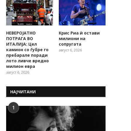
НЕВЕРОЈАТНО
Крис Риа ѝ остави
ПОТРАГА ВО
милиони на
ИТАЛИЈА: Цел
сопругата
камион со ѓубре го
август 6, 2026
пребарале поради
лото ливче вредно
милион евра
август 6, 2026
НАЈЧИТАНИ
1