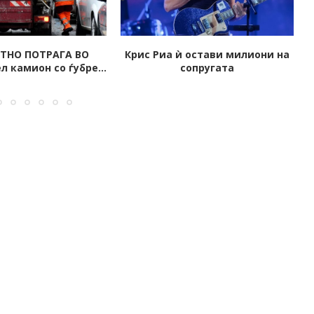
 остави милиони на
„Прекрасна си кралице“: Нина
опругата
Бадриќ го покажа телото...