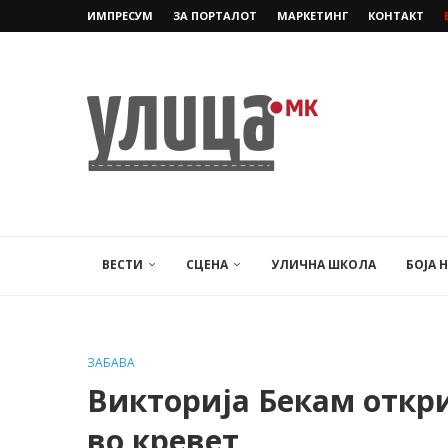
ИМПРЕСУМ
ЗА ПОРТАЛОТ
МАРКЕТИНГ
КОНТАКТ
ВЕСТИ
СЦЕНА
УЛИЧНА ШКОЛА
БОЈА 
ЗАБАВА
Викторија Бекам откр
во кревет