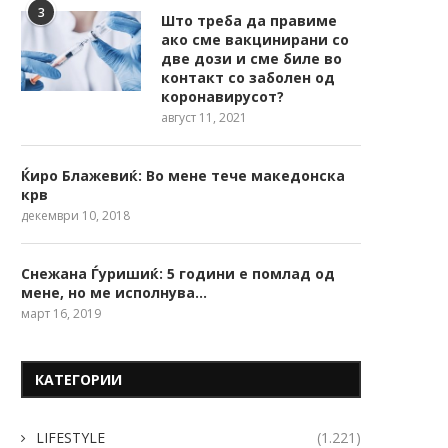
3
Што треба да правиме
ако сме вакцинирани со
две дози и сме биле во
контакт со заболен од
коронавирусот?
август 11, 2021
Ќиро Блажевиќ: Во мене тече македонска
крв
декември 10, 2018
Снежана Ѓуришиќ: 5 години е помлад од
мене, но ме исполнува…
март 16, 2019
КАТЕГОРИИ
LIFESTYLE
(1.221)