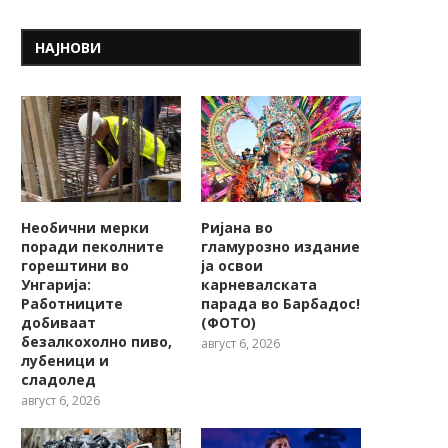
НАЈНОВИ
Ова е најевтиното
Може ли да биде поже
летувалиште во Црна Гора:
ова? Емили...
Апартман...
Необични мерки
Ријана во
поради пеколните
гламурозно издание
горештини во
ја освои
Унгарија:
карневалската
Работниците
парада во Барбадос!
добиваат
(ФОТО)
безалкохолно пиво,
август 6, 2026
лубеници и
сладолед
август 6, 2026