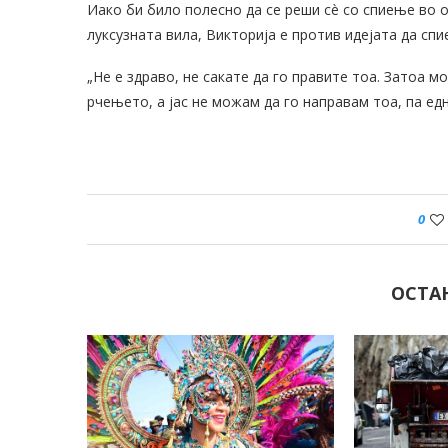
Иако би било полесно да се реши сè со спиење во о
луксузната вила, Викторија е против идејата да спи
„Не е здраво, не сакате да го правите тоа. Затоа м
рчењето, а јас не можам да го направам тоа, па едн
0
ОСТА