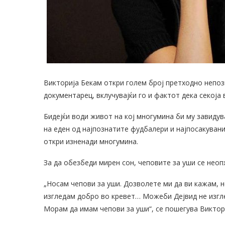
Викторија Бекам откри голем број претходно непоз
документарец, вклучувајќи го и фактот дека секоја 
Бидејќи води живот на кој многумина би му завидува
на еден од најпознатите фудбалери и најпосакуван
откри изненади многумина.
За да обезбеди мирен сон, чеповите за уши се неопх
„Носам чепови за уши. Дозволете ми да ви кажам, н
изгледам добро во кревет… Можеби Дејвид не изгледа
Морам да имам чепови за уши“, се пошегува Виктори