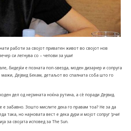
нати работи за својот приватен живот во својот нов
вечер си легнува со – чепови за уши!
ле, бидејќи е позната поп-ѕвезда, моден дизајнер и сопруга
и мажи, Дејвид Бекам, детаљот во спалната соба што го
оден дел од нејзината ноќна рутина, а сè поради Дејвид.
е е забавно. Зошто мислите дека го правам тоа? Не за да
 така, но најновата вест е дека дури и мојот сопруг ‘рчи!
ја за својата исповед за The Sun.