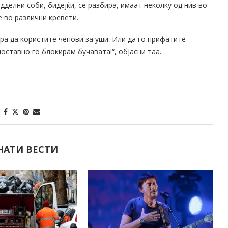
дделни соби, бидејќи, се разбира, имаат неколку од нив во
е во различни кревети.
ора да користите чепови за уши. Или да го прифатите
оставно го блокирам бучавата!“, објасни таа.
НАТИ ВЕСТИ