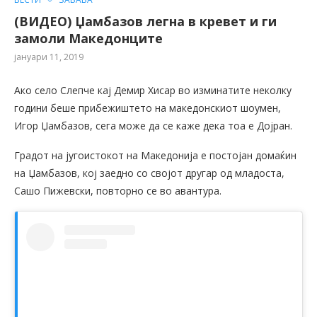
(ВИДЕО) Џамбазов легна в кревет и ги
замоли Македонците
јануари 11, 2019
Ако село Слепче кај Демир Хисар во изминатите неколку
години беше прибежиштето на македонскиот шоумен,
Игор Џамбазов, сега може да се каже дека тоа е Дојран.
Градот на југоистокот на Македонија е постојан домаќин
на Џамбазов, кој заедно со својот другар од младоста,
Сашо Пижевски, повторно се во авантура.