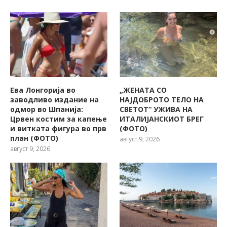
Ева Лонгорија во
„ЖЕНАТА СО
заводливо издание на
НАЈДОБРОТО ТЕЛО НА
одмор во Шпанија:
СВЕТОТ“ УЖИВА НА
Црвен костим за капење
ИТАЛИЈАНСКИОТ БРЕГ
и витката фигура во прв
(ФОТО)
план (ФОТО)
август 9, 2026
август 9, 2026