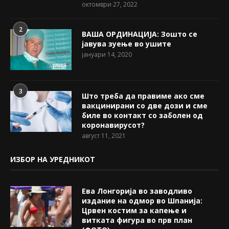
октомври 27, 2022
2
ВАША ОРДИНАЦИЈА: Зошто се
јавува зуење во ушите
јануари 14, 2020
3
Што треба да правиме ако сме
вакцинирани со две дози и сме
биле во контакт со заболен од
коронавирусот?
август 11, 2021
ИЗБОР НА УРЕДНИКОТ
Ева Лонгорија во заводливо
издание на одмор во Шпанија:
Црвен костим за капење и
витката фигура во прв план