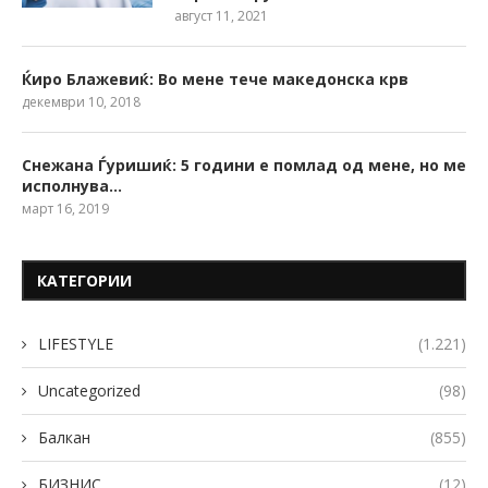
август 11, 2021
Ќиро Блажевиќ: Во мене тече македонска крв
декември 10, 2018
Снежана Ѓуришиќ: 5 години е помлад од мене, но ме
исполнува…
март 16, 2019
КАТЕГОРИИ
LIFESTYLE
(1.221)
Uncategorized
(98)
Балкан
(855)
БИЗНИС
(12)