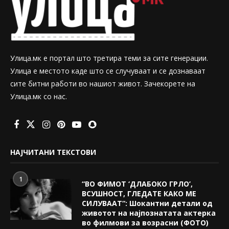
Улица.мк е портал што третира теми за сите генерации.
Улица е местото каде што се случуваат и се дознаваат
сите битни работи во нашиот живот. Зачекорете на
Улица.мк со нас.
НАЈЧИТАНИ ТЕКСТОВИ
1
“ВО ФИМОТ ‘ДЛАБОКО ГРЛО’,
ВСУШНОСТ, ГЛЕДАТЕ КАКО МЕ
СИЛУВААТ“: Шокантни детали од
животот на најпознатата актерка
во филмови за возрасни (ФОТО)