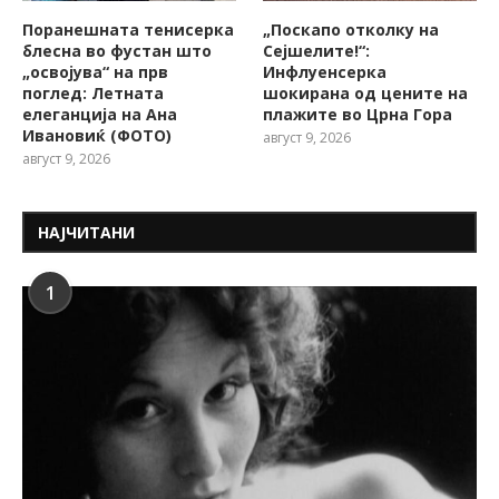
Поранешната тенисерка
„Поскапо отколку на
блесна во фустан што
Сејшелите!“:
„освојува“ на прв
Инфлуенсерка
поглед: Летната
шокирана од цените на
елеганција на Ана
плажите во Црна Гора
Ивановиќ (ФОТО)
август 9, 2026
август 9, 2026
НАЈЧИТАНИ
1