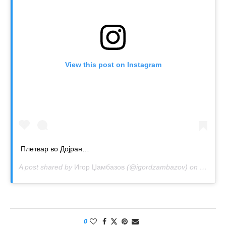
View this post on Instagram
Плетвар во Дојран…
A post shared by
Игор Џамбазов
(@igordzambazov) on
Jan 9, 
0