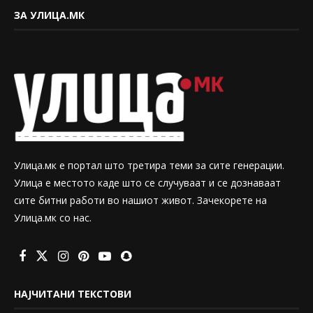
ЗА УЛИЦА.МК
Улица.мк е портал што третира теми за сите генерации.
Улица е местото каде што се случуваат и се дознаваат
сите битни работи во нашиот живот. Зачекорете на
Улица.мк со нас.
НАЈЧИТАНИ ТЕКСТОВИ