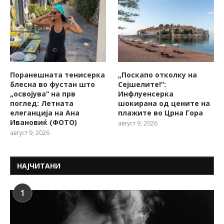
Поранешната тенисерка
„Поскапо отколку на
блесна во фустан што
Сејшелите!“:
„освојува“ на прв
Инфлуенсерка
поглед: Летната
шокирана од цените на
елеганција на Ана
плажите во Црна Гора
Ивановиќ (ФОТО)
август 9, 2026
август 9, 2026
НАЈЧИТАНИ
1