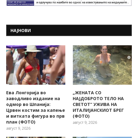
НАЈНОВИ
Ева Лонгорија во
„ЖЕНАТА СО
заводливо издание на
НАЈДОБРОТО ТЕЛО НА
одмор во Шпанија:
СВЕТОТ“ УЖИВА НА
Црвен костим за капење
ИТАЛИЈАНСКИОТ БРЕГ
и витката фигура во прв
(ФОТО)
план (ФОТО)
август 9, 2026
август 9, 2026