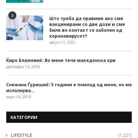
3
Што треба да правиме ако сме
вакцинирани со две дози и сме
биле во контакт со заболен од
коронавирусот?
август 11, 2021
Ќиро Блажевиќ: Во мене тече македонска крв
декември 10, 2018
Снежана Ѓуришиќ: 5 години е помлад од мене, но ме
исполнува…
март 16, 2019
КАТЕГОРИИ
LIFESTYLE
(1.221)