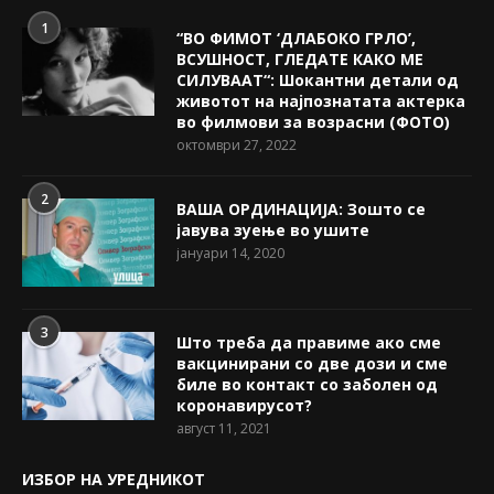
1
“ВО ФИМОТ ‘ДЛАБОКО ГРЛО’,
ВСУШНОСТ, ГЛЕДАТЕ КАКО МЕ
СИЛУВААТ“: Шокантни детали од
животот на најпознатата актерка
во филмови за возрасни (ФОТО)
октомври 27, 2022
2
ВАША ОРДИНАЦИЈА: Зошто се
јавува зуење во ушите
јануари 14, 2020
3
Што треба да правиме ако сме
вакцинирани со две дози и сме
биле во контакт со заболен од
коронавирусот?
август 11, 2021
ИЗБОР НА УРЕДНИКОТ