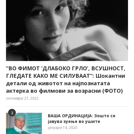
“ВО ФИМОТ ‘ДЛАБОКО ГРЛО’, ВСУШНОСТ,
ГЛЕДАТЕ КАКО МЕ СИЛУВААТ“: Шокантни
детали од животот на најпознатата
актерка во филмови за возрасни (ФОТО)
октомври 27, 2022
2
ВАША ОРДИНАЦИЈА: Зошто се
јавува зуење во ушите
јануари 14, 2020