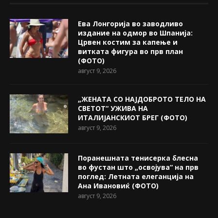
Ева Лонгорија во заводливо
издание на одмор во Шпанија:
Црвен костим за капење и
витката фигура во прв план
(ФОТО)
август 9, 2026
„ЖЕНАТА СО НАЈДОБРОТО ТЕЛО НА
СВЕТОТ“ УЖИВА НА
ИТАЛИЈАНСКИОТ БРЕГ (ФОТО)
август 9, 2026
Поранешната тенисерка блесна
во фустан што „освојува“ на прв
поглед: Летната елеганција на
Ана Ивановиќ (ФОТО)
август 9, 2026