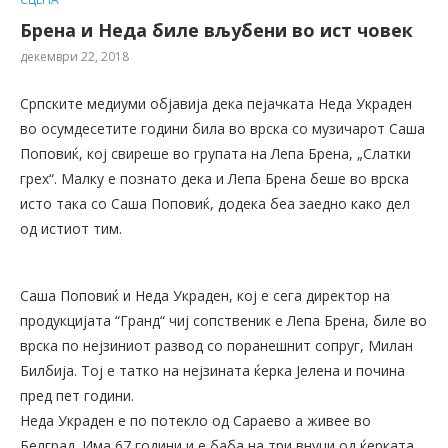
Брена и Неда биле вљубени во ист човек
декември 22, 2018
Српските медиуми објавија дека пејачката Неда Украден
во осумдесетите години била во врска со музичарот Саша
Поповиќ, кој свиреше во групата на Лепа Брена, „Слатки
грех“. Малку е познато дека и Лепа Брена беше во врска
исто така со Саша Поповиќ, додека беа заедно како дел
од истиот тим.
Саша Поповиќ и Неда Украден, кој е сега директор на
продукцијата “Гранд“ чиј сопственик е Лепа Брена, биле во
врска по нејзиниот развод со поранешнит сопруг, Милан
Билбија. Тој е татко на нејзината ќерка Јелена и почина
пред пет години.
Неда Украден е по потекло од Сараево а живее во
Белград. Има 67 години и е баба на три внуци од ќерката,