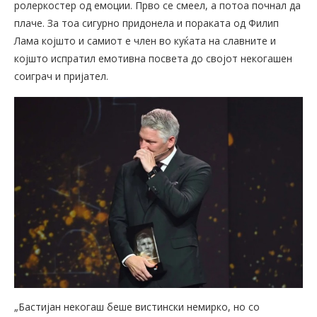
ролеркостер од емоции. Прво се смеел, а потоа почнал да
плаче. За тоа сигурно придонела и пораката од Филип
Лама којшто и самиот е член во куќата на славните и
којшто испратил емотивна посвета до својот некогашен
соиграч и пријател.
„Бастијан некогаш беше вистински немирко, но со