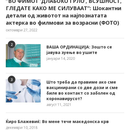
“ВО ФИМОТ ‘ДЛАБОКО ГРЛО’, ВСУШНОСТ,
ГЛЕДАТЕ КАКО МЕ СИЛУВААТ“: Шокантни
детали од животот на најпознатата
актерка во филмови за возрасни (ФОТО)
октомври 27, 2022
2
ВАША ОРДИНАЦИЈА: Зошто се
јавува зуење во ушите
јануари 14, 2020
3
Што треба да правиме ако сме
вакцинирани со две дози и сме
биле во контакт со заболен од
коронавирусот?
август 11, 2021
Ќиро Блажевиќ: Во мене тече македонска крв
декември 10, 2018