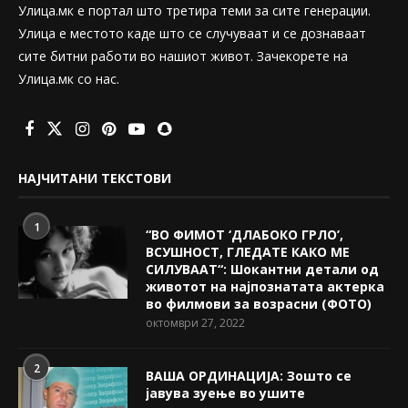
Улица.мк е портал што третира теми за сите генерации.
Улица е местото каде што се случуваат и се дознаваат
сите битни работи во нашиот живот. Зачекорете на
Улица.мк со нас.
НАЈЧИТАНИ ТЕКСТОВИ
1
“ВО ФИМОТ ‘ДЛАБОКО ГРЛО’,
ВСУШНОСТ, ГЛЕДАТЕ КАКО МЕ
СИЛУВААТ“: Шокантни детали од
животот на најпознатата актерка
во филмови за возрасни (ФОТО)
октомври 27, 2022
2
ВАША ОРДИНАЦИЈА: Зошто се
јавува зуење во ушите