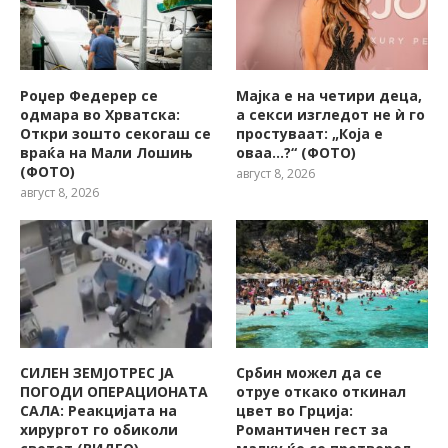
Роџер Федерер се
Мајка е на четири деца,
одмара во Хрватска:
а секси изгледот не ѝ го
Откри зошто секогаш се
простуваат: „Која е
враќа на Мали Лошињ
оваа…?“ (ФОТО)
(ФОТО)
август 8, 2026
август 8, 2026
СИЛЕН ЗЕМЈОТРЕС ЈА
Србин можел да се
ПОГОДИ ОПЕРАЦИОНАТА
отруе откако откинал
САЛА: Реакцијата на
цвет во Грција:
хирургот го обиколи
Романтичен гест за