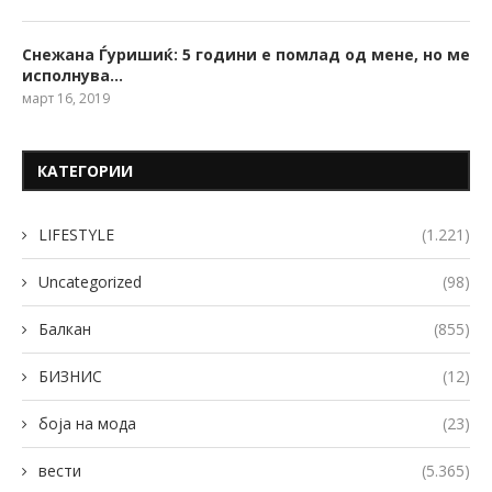
Снежана Ѓуришиќ: 5 години е помлад од мене, но ме
исполнува…
март 16, 2019
КАТЕГОРИИ
LIFESTYLE
(1.221)
Uncategorized
(98)
Балкан
(855)
БИЗНИС
(12)
боја на мода
(23)
вести
(5.365)