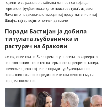
годините се разви во стабилна личност со која цел
германски фудбал може да се поистоветува“, изјавил
Лама што предизвикало емоции кај присутните, но и кај
Швајнштајгер којшто почнал да плаче.
Поради Бастијан ја добила
титулата љубовничка и
растурач на бракови
Сепак, оние кои не биле премногу внесени во кариерата
на некогашниот капитен на германската репрезентација,
помислиле дека тој плаче поради турбуленциите во
приватниот живот и предизвиците кои животот му ги
наредил после тоа.