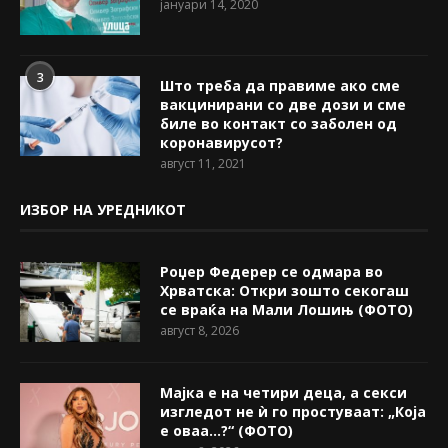
јануари 14, 2020
3
Што треба да правиме ако сме
вакцинирани со две дози и сме
биле во контакт со заболен од
коронавирусот?
август 11, 2021
ИЗБОР НА УРЕДНИКОТ
Роџер Федерер се одмара во
Хрватска: Откри зошто секогаш
се враќа на Мали Лошињ (ФОТО)
август 8, 2026
Мајка е на четири деца, а секси
изгледот не ѝ го простуваат: „Која
е оваа…?“ (ФОТО)