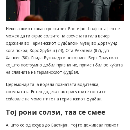
Некогашниот сакан српски зет Бастијан Швајнштајгер не
можел да ги скрие солзите на свечената гала вечер
одржана во Германскиот фудбалски музеј во Дортмунд
кога покрај Хорс Хрубеш (74), Ота Рехагела (87), Јуп
Хајнкес (80), Гвида Бухвалда и покојниот Берт Траутман
којшто постхумно добил признание, примен бил во куќата
на славните на германскиот фудбал.
Церемонијата ја водела познатата водителка,
спомнатата Естер додека пак присутните гости се
сеќавале на моментите на германскиот фудбал.
Тој рони солзи, таа се смее
А, што се однесува до Бастијан, тој го доживеал првиот