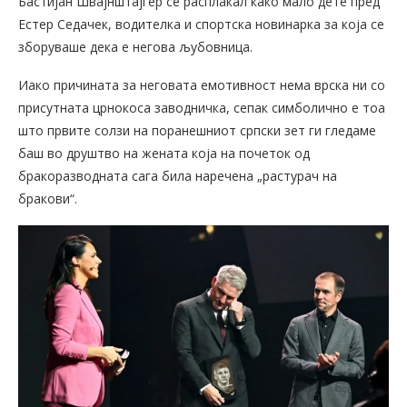
Бастијан Швајнштајгер се расплакал како мало дете пред
Естер Седачек, водителка и спортска новинарка за која се
зборуваше дека е негова љубовница.
Иако причината за неговата емотивност нема врска ни со
присутната црнокоса заводничка, сепак симболично е тоа
што првите солзи на поранешниот српски зет ги гледаме
баш во друштво на жената која на почеток од
бракоразводната сага била наречена „растурач на
бракови“.