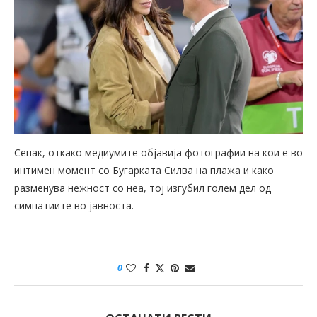
Сепак, откако медиумите објавија фотографии на кои е во
интимен момент со Бугарката Силва на плажа и како
разменува нежност со неа, тој изгубил голем дел од
симпатиите во јавноста.
0