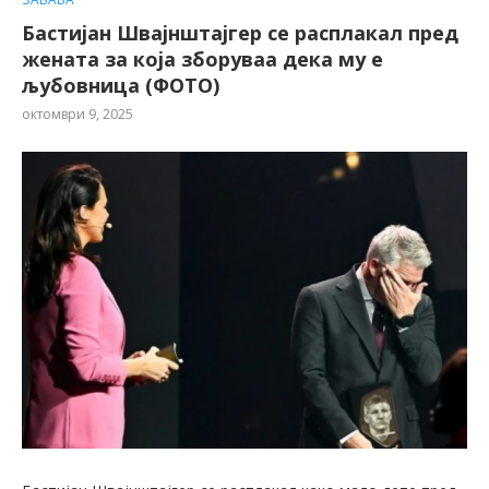
Бастијан Швајнштајгер се расплакал пред
жената за која зборуваа дека му е
љубовница (ФОТО)
октомври 9, 2025