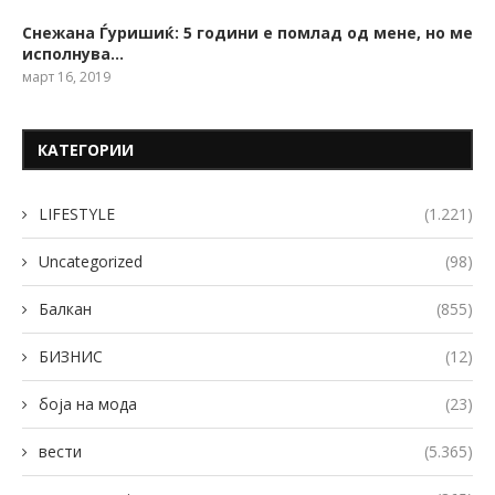
Снежана Ѓуришиќ: 5 години е помлад од мене, но ме
исполнува…
март 16, 2019
КАТЕГОРИИ
LIFESTYLE
(1.221)
Uncategorized
(98)
Балкан
(855)
БИЗНИС
(12)
боја на мода
(23)
вести
(5.365)