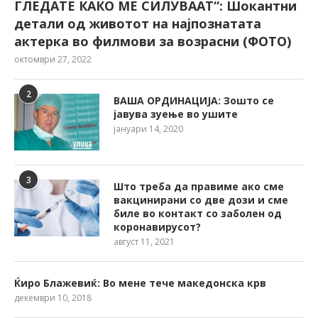
ГЛЕДАТЕ КАКО МЕ СИЛУВААТ“: Шокантни
детали од животот на најпознатата
актерка во филмови за возрасни (ФОТО)
октомври 27, 2022
2
ВАША ОРДИНАЦИЈА: Зошто се
јавува зуење во ушите
јануари 14, 2020
3
Што треба да правиме ако сме
вакцинирани со две дози и сме
биле во контакт со заболен од
коронавирусот?
август 11, 2021
Ќиро Блажевиќ: Во мене тече македонска крв
декември 10, 2018