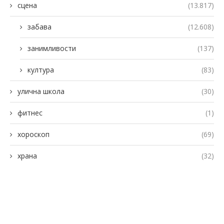
сцена
(13.817)
забава
(12.608)
занимливости
(137)
култура
(83)
улична школа
(30)
фитнес
(1)
хороскоп
(69)
храна
(32)