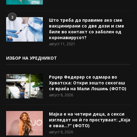
3
Што треба да правиме ако сме
вакцинирани со две дози и сме
биле во контакт со заболен од
коронавирусот?
август 11, 2021
ИЗБОР НА УРЕДНИКОТ
Роџер Федерер се одмара во
Хрватска: Откри зошто секогаш
се враќа на Мали Лошињ (ФОТО)
август 8, 2026
Мајка е на четири деца, а секси
изгледот не ѝ го простуваат: „Која
е оваа…?“ (ФОТО)
август 8, 2026