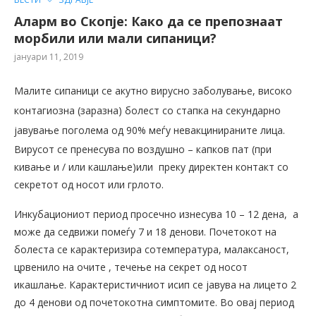
Аларм во Скопје: Како да се препознаат
морбили или мали сипаници?
јануари 11, 2019
Малите сипаници се акутно вирусно заболување, високо
контагиозна (заразна) болест со стапка на секундарно
јавување поголема од 90% меѓу невакцинираните лица.
Вирусот се пренесува по воздушно – капков пат (при
кивање и / или кашлање)или преку директен контакт со
секретот од носот или грлото.
Инкубациониот период просечно изнесува 10 – 12 дена, а
може да седвижи помеѓу 7 и 18 денови. Почетокот на
болеста се карактеризира сотемпература, малаксаност,
црвенило на очите , течење на секрет од носот
икашлање. Карактеристичниот исип се јавува на лицето 2
до 4 денови од почетокотна симптомите. Во овај период