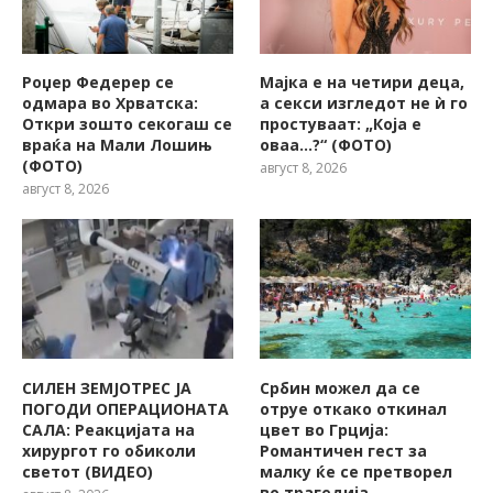
Роџер Федерер се
Мајка е на четири деца,
одмара во Хрватска:
а секси изгледот не ѝ го
Откри зошто секогаш се
простуваат: „Која е
враќа на Мали Лошињ
оваа…?“ (ФОТО)
(ФОТО)
август 8, 2026
август 8, 2026
СИЛЕН ЗЕМЈОТРЕС ЈА
Србин можел да се
ПОГОДИ ОПЕРАЦИОНАТА
отруе откако откинал
САЛА: Реакцијата на
цвет во Грција:
хирургот го обиколи
Романтичен гест за
светот (ВИДЕО)
малку ќе се претворел
во трагедија