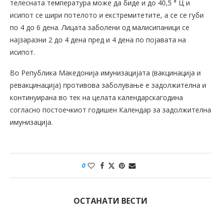
телесната температура може да биде и до 40,5 ° Ц и
исипот се шири потелото и екстремитетите, а се се губи
по 4 до 6 дена. Лицата заболени од малисипаници се
најзаразни 2 до 4 дена пред и 4 дена по појавата на
исипот.
Во Република Македонија имунизацијата (вакцинација и
ревакцинација) противова заболување е задолжителна и
континуирана во тек на целата календарскагодина
согласно постоечкиот годишен Календар за задолжителна
имунизација.
0
ОСТАНАТИ ВЕСТИ