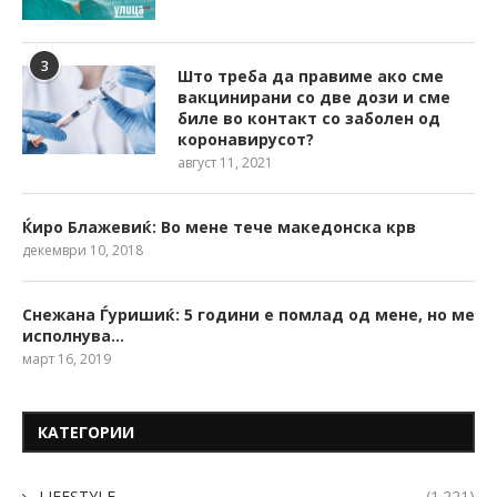
3
Што треба да правиме ако сме
вакцинирани со две дози и сме
биле во контакт со заболен од
коронавирусот?
август 11, 2021
Ќиро Блажевиќ: Во мене тече македонска крв
декември 10, 2018
Снежана Ѓуришиќ: 5 години е помлад од мене, но ме
исполнува…
март 16, 2019
КАТЕГОРИИ
LIFESTYLE
(1.221)