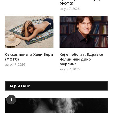
(ФОТО)
август 7, 2026
Сексапилната Хали Бери
Кој е побогат, Здравко
(ФОТО)
Чолиќ или Дино
Мерлин?
август 7, 2026
август 7, 2026
НАЈЧИТАНИ
1