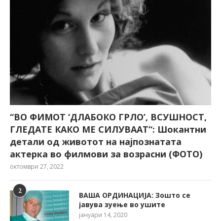
“ВО ФИМОТ ‘ДЛАБОКО ГРЛО’, ВСУШНОСТ,
ГЛЕДАТЕ КАКО МЕ СИЛУВААТ“: Шокантни
детали од животот на најпознатата
актерка во филмови за возрасни (ФОТО)
октомври 27, 2022
2
ВАША ОРДИНАЦИЈА: Зошто се
јавува зуење во ушите
јануари 14, 2020