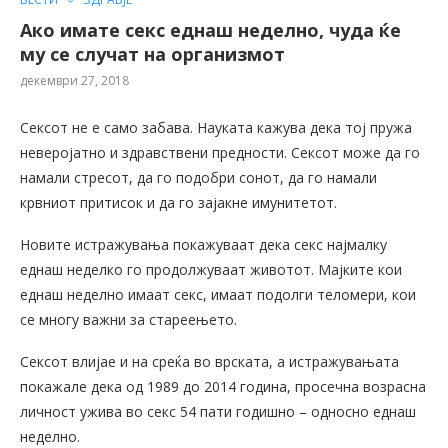
Ако имате секс еднаш неделно, чуда ќе
му се случат на организмот
декември 27, 2018
Сексот не е само забава. Науката кажува дека тој пружа
неверојатно и здравствени предности. Сексот може да го
намали стресот, да го подобри сонот, да го намали
крвниот притисок и да го зајакне имунитетот.
Новите истражувања покажуваат дека секс најмалку
еднаш неделко го продолжуваат животот. Мајките кои
еднаш неделно имаат секс, имаат подолги теломери, кои
се многу важни за стареењето.
Сексот влијае и на среќа во врската, а истражувањата
покажале дека од 1989 до 2014 година, просечна возрасна
личност ужива во секс 54 пати годишно – односно еднаш
неделно.