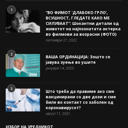
1
“ВО ФИМОТ ‘ДЛАБОКО ГРЛО’,
ВСУШНОСТ, ГЛЕДАТЕ КАКО МЕ
СИЛУВААТ“: Шокантни детали од
животот на најпознатата актерка
во филмови за возрасни (ФОТО)
октомври 27, 2022
2
ВАША ОРДИНАЦИЈА: Зошто се
јавува зуење во ушите
јануари 14, 2020
3
Што треба да правиме ако сме
вакцинирани со две дози и сме
биле во контакт со заболен од
коронавирусот?
август 11, 2021
ИЗБОР НА УРЕДНИКОТ