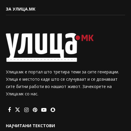
ЗА УЛИЦА.МК
Улица.мк е портал што третира теми за сите генерации.
Улица е местото каде што се случуваат и се дознаваат
сите битни работи во нашиот живот. Зачекорете на
Улица.мк со нас.
НАЈЧИТАНИ ТЕКСТОВИ