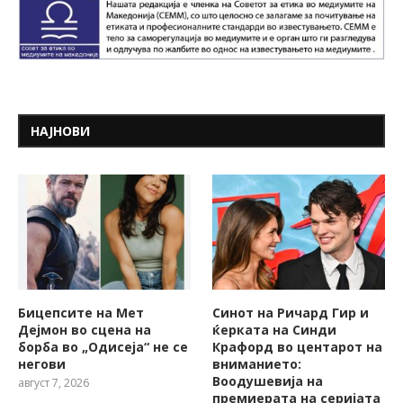
НАЈНОВИ
Бицепсите на Мет
Синот на Ричард Гир и
Дејмон во сцена на
ќерката на Синди
борба во „Одисеја“ не се
Крафорд во центарот на
негови
вниманието:
Воодушевија на
август 7, 2026
премиерата на серијата