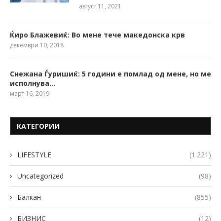
август 11, 2021
Ќиро Блажевиќ: Во мене тече македонска крв
декември 10, 2018
Снежана Ѓуришиќ: 5 години е помлад од мене, но ме
исполнува…
март 16, 2019
КАТЕГОРИИ
LIFESTYLE
(1.221)
Uncategorized
(98)
Балкан
(855)
БИЗНИС
(12)