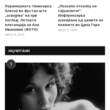
Поранешната тенисерка
„Поскапо отколку на
блесна во фустан што
Сејшелите!“:
„освојува“ на прв
Инфлуенсерка
поглед: Летната
шокирана од цените на
елеганција на Ана
плажите во Црна Гора
Ивановиќ (ФОТО)
август 9, 2026
август 9, 2026
НАЈЧИТАНИ
1