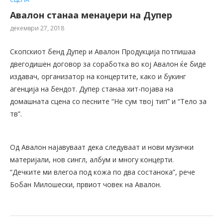
Авалон станаа менаџери на Дупер
декември 27, 2018
Скопскиот бенд Дупер и Авалон Продукција потпишаа
двегодишен договор за соработка во кој Авалон ќе биде
издавач, организатор на концертите, како и букинг
агенција на бендот. Дупер станаа хит-појава на
домашната сцена со песните “Не сум твој тип” и “Тело за
тв”.
Од Авалон најавуваат дека следуваат и нови музички
материјали, нов сингл, албум и многу концерти.
“Дечките ми влегоа под кожа по два состанока”, рече
Бобан Милошески, првиот човек на Авалон.