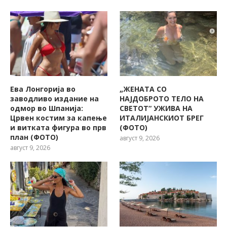
Ева Лонгорија во
„ЖЕНАТА СО
заводливо издание на
НАЈДОБРОТО ТЕЛО НА
одмор во Шпанија:
СВЕТОТ“ УЖИВА НА
Црвен костим за капење
ИТАЛИЈАНСКИОТ БРЕГ
и витката фигура во прв
(ФОТО)
план (ФОТО)
август 9, 2026
август 9, 2026