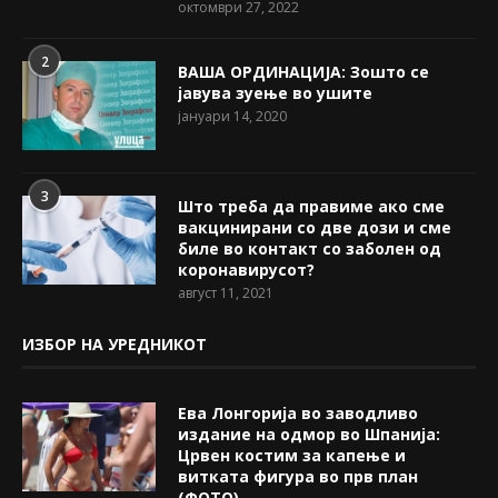
октомври 27, 2022
2
ВАША ОРДИНАЦИЈА: Зошто се
јавува зуење во ушите
јануари 14, 2020
3
Што треба да правиме ако сме
вакцинирани со две дози и сме
биле во контакт со заболен од
коронавирусот?
август 11, 2021
ИЗБОР НА УРЕДНИКОТ
Ева Лонгорија во заводливо
издание на одмор во Шпанија:
Црвен костим за капење и
витката фигура во прв план
(ФОТО)