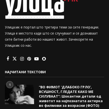
Улица.мк е портал што третира теми за сите генерации.
Улица е местото каде што се случуваат и се дознаваат
сите битни работи во нашиот живот. Зачекорете на
Улица.мк со нас.
НАЈЧИТАНИ ТЕКСТОВИ
1
“ВО ФИМОТ ‘ДЛАБОКО ГРЛО’,
ВСУШНОСТ, ГЛЕДАТЕ КАКО МЕ
СИЛУВААТ“: Шокантни детали од
животот на најпознатата актерка
во филмови за возрасни (ФОТО)