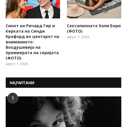
Синот на Ричард Гир и
Сексапилната Хали Бери
ќерката на Синди
(ФОТО)
Крафорд во центарот на
август 7, 2026
вниманието:
Воодушевија на
премиерата на серијата
(ФОТО)
август 7, 2026
НАЈЧИТАНИ
1