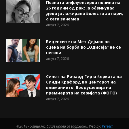
Позната инфлуенсерка почина на
26 години од рак: Ја обвинуваа
дека ја лажирала болеста за пари,
а сега занемеа
август 7, 2026
Бицепсите на Мет Дејмон во
сцена на борба во „Одисеја“ не се
негови
август 7, 2026
Синот на Ричард Гир и ќерката на
Синди Крафорд во центарот на
вниманието: Воодушевија на
премиерата на серијата (ФОТО)
август 7, 2026
@2018 - Улица.мк. Сите права се задржани. Web by:
Perfect