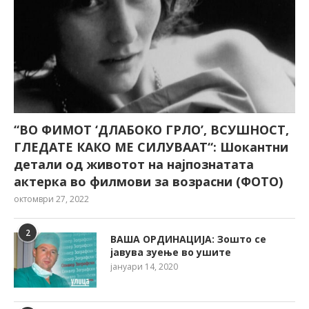
“ВО ФИМОТ ‘ДЛАБОКО ГРЛО’, ВСУШНОСТ,
ГЛЕДАТЕ КАКО МЕ СИЛУВААТ“: Шокантни
детали од животот на најпознатата
актерка во филмови за возрасни (ФОТО)
октомври 27, 2022
2
ВАША ОРДИНАЦИЈА: Зошто се
јавува зуење во ушите
јануари 14, 2020