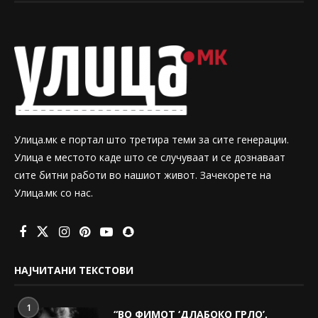
Улица.мк е портал што третира теми за сите генерации.
Улица е местото каде што се случуваат и се дознаваат
сите битни работи во нашиот живот. Зачекорете на
Улица.мк со нас.
НАЈЧИТАНИ ТЕКСТОВИ
1
“ВО ФИМОТ ‘ДЛАБОКО ГРЛО’,