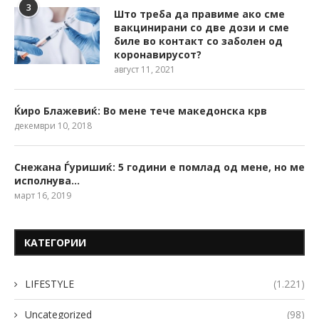
3
Што треба да правиме ако сме
вакцинирани со две дози и сме
биле во контакт со заболен од
коронавирусот?
август 11, 2021
Ќиро Блажевиќ: Во мене тече македонска крв
декември 10, 2018
Снежана Ѓуришиќ: 5 години е помлад од мене, но ме
исполнува…
март 16, 2019
КАТЕГОРИИ
LIFESTYLE
(1.221)
Uncategorized
(98)