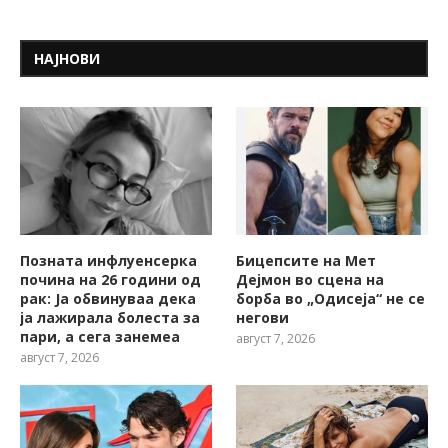
НАЈНОВИ
Позната инфлуенсерка
Бицепсите на Мет
почина на 26 години од
Дејмон во сцена на
рак: Ја обвинуваа дека
борба во „Одисеја“ не се
ја лажирала болеста за
негови
пари, а сега занемеа
август 7, 2026
август 7, 2026