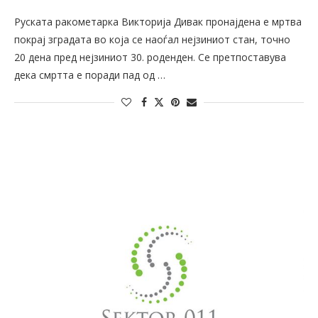
Руската ракометарка Викторија Дивак пронајдена е мртва
покрај зградата во која се наоѓал нејзиниот стан, точно
20 дена пред нејзиниот 30. роденден. Се претпоставува
дека смртта е поради пад од …